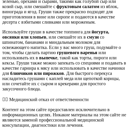
зеленью, орехами и сырами, такими как голубой сыр или
козий сыр, или смешайте с
фруктовым салатом
из яблок,
винограда и ягод. Груши также прекрасно подходят для
приготовления в вине или сиропе и подаются в качестве
десерта с взбитыми сливками или мороженым.
Используйте груши в качестве топпинга для
йогурта,
овсянки или хлопьев
, или смешайте их в
смузи
со
шпинатом, бананами и миндальным молоком для
освежающего напитка. Если у вас много груш, подумайте о
том, чтобы сделать партию
грушевого варенья
или
использовать их в
выпечке
, такой как торты, пироги или
кексы. Груши также можно запекать со специями и подавать в
качестве гарнира к мясу или использовать в качестве начинки
для
блинчиков или пирожков
. Для быстрого перекуса
насладитесь грушами с каплей меда или щепоткой корицы,
или сочетайте их с сыром и крекерами для простого
закусочного блюда.
👨‍⚕️️ Медицинский отказ от ответственности
Контент на этом сайте предоставлен исключительно в
информационных целях. Никакие материалы на этом сайте не
являются заменой профессиональной медицинской
консультации, диагностики или лечения.