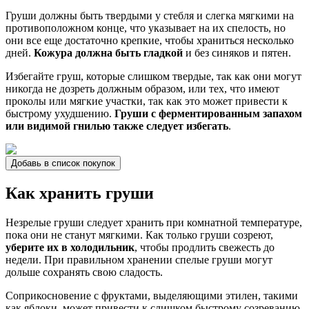
Груши должны быть твердыми у стебля и слегка мягкими на
противоположном конце, что указывает на их спелость, но
они все еще достаточно крепкие, чтобы храниться несколько
дней.
Кожура должна быть гладкой
и без синяков и пятен.
Избегайте груш, которые слишком твердые, так как они могут
никогда не дозреть должным образом, или тех, что имеют
проколы или мягкие участки, так как это может привести к
быстрому ухудшению.
Груши с ферментированным запахом
или видимой гнилью также следует избегать
.
Добавь в список покупок
Как хранить груши
Незрелые груши следует хранить при комнатной температуре,
пока они не станут мягкими. Как только груши созреют,
уберите их в холодильник
, чтобы продлить свежесть до
недели. При правильном хранении спелые груши могут
дольше сохранять свою сладость.
Соприкосновение с фруктами, выделяющими этилен, такими
как яблоки, может привести к слишком быстрому созреванию