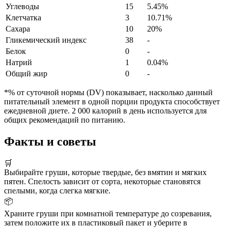
Углеводы
15
5.45%
Клетчатка
3
10.71%
Сахара
10
20%
Гликемический индекс
38
-
Белок
0
-
Натрий
1
0.04%
Общий жир
0
-
*% от суточной нормы (DV) показывает, насколько данный
питательный элемент в одной порции продукта способствует
ежедневной диете. 2 000 калорий в день используется для
общих рекомендаций по питанию.
Факты и советы
🛒
Выбирайте груши, которые твердые, без вмятин и мягких
пятен. Спелость зависит от сорта, некоторые становятся
спелыми, когда слегка мягкие.
📦
Храните груши при комнатной температуре до созревания,
затем положите их в пластиковый пакет и уберите в