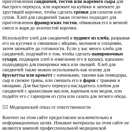
приготовления
сандвичей, тостов или жареного сыра
для
быстрого перекуса, или нарежьте на кубики и запеките до
хрустящей корочки, чтобы сделать
гренки
для салатов или
супов. Хлеб для сандвичей также отлично подходит для
приготовления
французских тостов
, обмакивая его в яичной
смеси и жаря до золотистой корочки.
Используйте хлеб для сандвичей в
пудинге из хлеба
, разрывая
его на кусочки и смешивая с яйцами, молоком и специями,
затем запекайте до готовности. Если у вас много хлеба для
сандвичей, подумайте о том, чтобы сделать
панировочные
сухари
, поджарив хлеб и измельчив его в крошку, идеально
подходящую для панировки мяса или овощей. Хлеб для
сандвичей также можно использовать как основу для
брускетты или крокетт
с начинками, такими как помидоры,
сыр и свежие травы, или смешать его в
фарш
с травами и
овощами. Для быстрого перекуса насладитесь хлебом для
сандвичей с арахисовым маслом, вареньем или медом, или
подайте его с гарниром из супа или салата для легкого обеда.
👨‍⚕️️ Медицинский отказ от ответственности
Контент на этом сайте предоставлен исключительно в
информационных целях. Никакие материалы на этом сайте не
являются заменой профессиональной медицинской