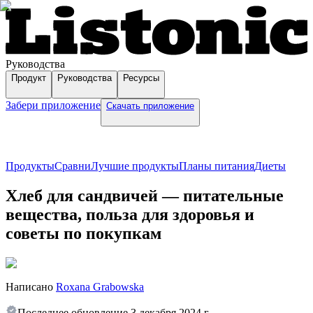
Руководства
Продукт
Руководства
Ресурсы
Забери приложение
Скачать приложение
Продукты
Сравни
Лучшие продукты
Планы питания
Диеты
Хлеб для сандвичей — питательные
вещества, польза для здоровья и
советы по покупкам
Написано
Roxana Grabowska
Последнее обновление
3 декабря 2024 г.