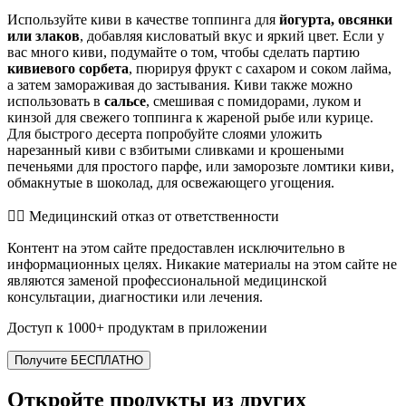
Используйте киви в качестве топпинга для
йогурта, овсянки
или злаков
, добавляя кисловатый вкус и яркий цвет. Если у
вас много киви, подумайте о том, чтобы сделать партию
кивиевого сорбета
, пюрируя фрукт с сахаром и соком лайма,
а затем замораживая до застывания. Киви также можно
использовать в
сальсе
, смешивая с помидорами, луком и
кинзой для свежего топпинга к жареной рыбе или курице.
Для быстрого десерта попробуйте слоями уложить
нарезанный киви с взбитыми сливками и крошеными
печеньями для простого парфе, или заморозьте ломтики киви,
обмакнутые в шоколад, для освежающего угощения.
👨‍⚕️️ Медицинский отказ от ответственности
Контент на этом сайте предоставлен исключительно в
информационных целях. Никакие материалы на этом сайте не
являются заменой профессиональной медицинской
консультации, диагностики или лечения.
Доступ к 1000+ продуктам в приложении
Получите БЕСПЛАТНО
Откройте продукты из других