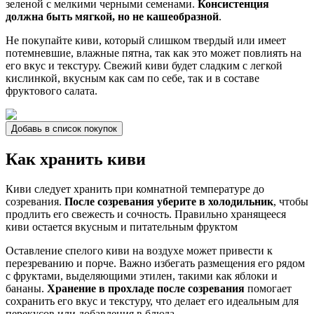
зеленой с мелкими черными семенами.
Консистенция
должна быть мягкой, но не кашеобразной
.
Не покупайте киви, который слишком твердый или имеет
потемневшие, влажные пятна, так как это может повлиять на
его вкус и текстуру. Свежий киви будет сладким с легкой
кислинкой, вкусным как сам по себе, так и в составе
фруктового салата.
Добавь в список покупок
Как хранить киви
Киви следует хранить при комнатной температуре до
созревания.
После созревания уберите в холодильник
, чтобы
продлить его свежесть и сочность. Правильно хранящееся
киви остается вкусным и питательным фруктом
Оставление спелого киви на воздухе может привести к
перезреванию и порче. Важно избегать размещения его рядом
с фруктами, выделяющими этилен, такими как яблоки и
бананы.
Хранение в прохладе после созревания
помогает
сохранить его вкус и текстуру, что делает его идеальным для
перекусов или добавления в блюда