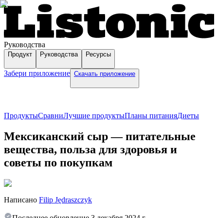
Руководства
Продукт
Руководства
Ресурсы
Забери приложение
Скачать приложение
Продукты
Сравни
Лучшие продукты
Планы питания
Диеты
Мексиканский сыр — питательные
вещества, польза для здоровья и
советы по покупкам
Написано
Filip Jędraszczyk
Последнее обновление
3 декабря 2024 г.