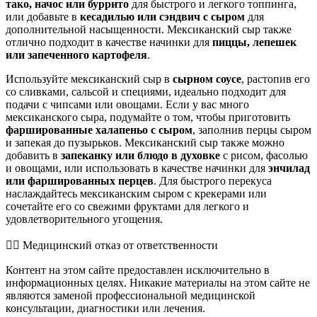
тако, начос или буррито
для быстрого и легкого топпинга,
или добавьте в
кесадилью или сэндвич с сыром
для
дополнительной насыщенности. Мексиканский сыр также
отлично подходит в качестве начинки для
пиццы, лепешек
или запеченного картофеля
.
Используйте мексиканский сыр в
сырном соусе
, растопив его
со сливками, сальсой и специями, идеально подходит для
подачи с чипсами или овощами. Если у вас много
мексиканского сыра, подумайте о том, чтобы приготовить
фаршированные халапеньо с сыром
, заполнив перцы сыром
и запекая до пузырьков. Мексиканский сыр также можно
добавить в
запеканку или блюдо в духовке
с рисом, фасолью
и овощами, или использовать в качестве начинки для
энчилад
или фаршированных перцев
. Для быстрого перекуса
наслаждайтесь мексиканским сыром с крекерами или
сочетайте его со свежими фруктами для легкого и
удовлетворительного угощения.
👨‍⚕️️ Медицинский отказ от ответственности
Контент на этом сайте предоставлен исключительно в
информационных целях. Никакие материалы на этом сайте не
являются заменой профессиональной медицинской
консультации, диагностики или лечения.