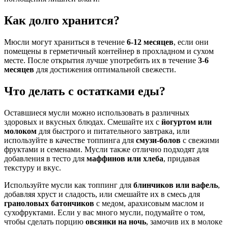
Как долго хранится?
Мюсли могут храниться в течение
6-12 месяцев
, если они
помещены в герметичный контейнер в прохладном и сухом
месте. После открытия лучше употребить их в течение
3-6
месяцев
для достижения оптимальной свежести.
Что делать с остатками еды?
Оставшиеся мусли можно использовать в различных
здоровых и вкусных блюдах. Смешайте их с
йогуртом или
молоком
для быстрого и питательного завтрака, или
используйте в качестве топпинга для
смузи-болов
с свежими
фруктами и семенами. Мусли также отлично подходят для
добавления в тесто для
маффинов или хлеба
, придавая
текстуру и вкус.
Используйте мусли как топпинг для
блинчиков или вафель
,
добавляя хруст и сладость, или смешайте их в смесь для
граноловых батончиков
с медом, арахисовым маслом и
сухофруктами. Если у вас много мусли, подумайте о том,
чтобы сделать порцию
овсянки на ночь
, замочив их в молоке