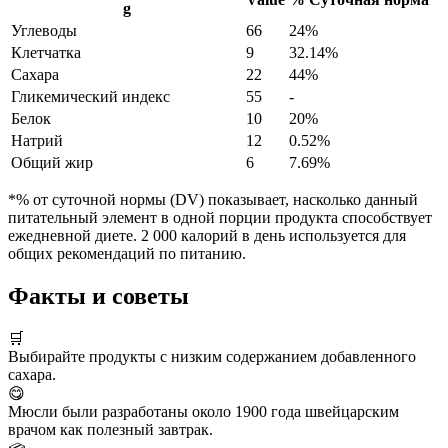
g
Углеводы
66
24%
Клетчатка
9
32.14%
Сахара
22
44%
Гликемический индекс
55
-
Белок
10
20%
Натрий
12
0.52%
Общий жир
6
7.69%
*% от суточной нормы (DV) показывает, насколько данный
питательный элемент в одной порции продукта способствует
ежедневной диете. 2 000 калорий в день используется для
общих рекомендаций по питанию.
Факты и советы
🛒
Выбирайте продукты с низким содержанием добавленного
сахара.
😋
Мюсли были разработаны около 1900 года швейцарским
врачом как полезный завтрак.