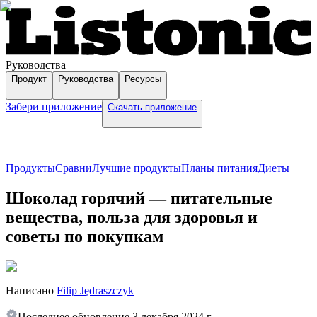
Руководства
Продукт
Руководства
Ресурсы
Забери приложение
Скачать приложение
Продукты
Сравни
Лучшие продукты
Планы питания
Диеты
Шоколад горячий — питательные
вещества, польза для здоровья и
советы по покупкам
Написано
Filip Jędraszczyk
Последнее обновление
3 декабря 2024 г.