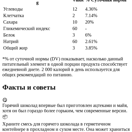
g
Углеводы
12
4.36%
Клетчатка
2
7.14%
Сахара
10
20%
Гликемический индекс
60
-
Белок
3
6%
Натрий
60
2.61%
Общий жир
3
3.85%
*% от суточной нормы (DV) показывает, насколько данный
питательный элемент в одной порции продукта способствует
ежедневной диете. 2 000 калорий в день используется для
общих рекомендаций по питанию.
Факты и советы
😋
Горячий шоколад впервые был приготовлен ацтеками и майя,
хотя он был гораздо более горьким, чем современные версии.
📦
Храните смесь для горячего шоколада в герметичном
контейнере в прохладном и сухом месте. Она может храниться