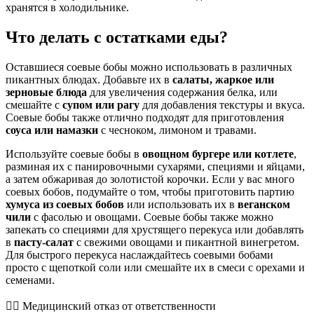
хранятся в холодильнике.
Что делать с остатками еды?
Оставшиеся соевые бобы можно использовать в различных
пикантных блюдах. Добавьте их в
салаты, жаркое или
зерновые блюда
для увеличения содержания белка, или
смешайте с
супом или рагу
для добавления текстуры и вкуса.
Соевые бобы также отлично подходят для приготовления
соуса или намазки
с чесноком, лимоном и травами.
Используйте соевые бобы в
овощном бургере или котлете
,
разминая их с панировочными сухарями, специями и яйцами,
а затем обжаривая до золотистой корочки. Если у вас много
соевых бобов, подумайте о том, чтобы приготовить партию
хумуса из соевых бобов
или использовать их в
веганском
чили
с фасолью и овощами. Соевые бобы также можно
запекать со специями для хрустящего перекуса или добавлять
в
пасту-салат
с свежими овощами и пикантной винегретом.
Для быстрого перекуса наслаждайтесь соевыми бобами
просто с щепоткой соли или смешайте их в смеси с орехами и
семенами.
👨‍⚕️️ Медицинский отказ от ответственности