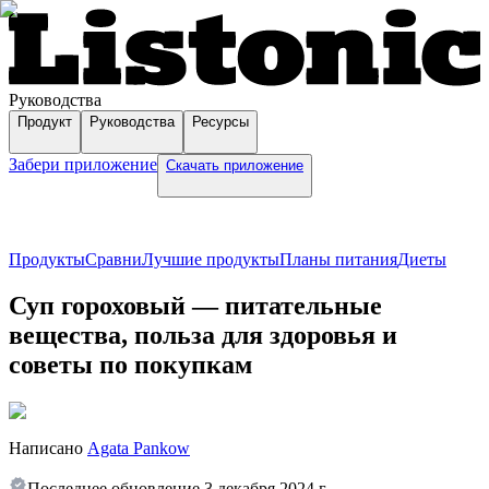
Руководства
Продукт
Руководства
Ресурсы
Забери приложение
Скачать приложение
Продукты
Сравни
Лучшие продукты
Планы питания
Диеты
Суп гороховый — питательные
вещества, польза для здоровья и
советы по покупкам
Написано
Agata Pankow
Последнее обновление
3 декабря 2024 г.