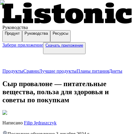
Руководства
Продукт
Руководства
Ресурсы
Забери приложение
Скачать приложение
Продукты
Сравни
Лучшие продукты
Планы питания
Диеты
Сыр провалоне — питательные
вещества, польза для здоровья и
советы по покупкам
Написано
Filip Jędraszczyk
Последнее обновление
3 декабря 2024 г.