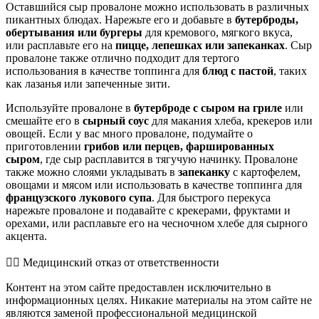
Оставшийся сыр провалоне можно использовать в различных
пикантных блюдах. Нарежьте его и добавьте в
бутерброды,
обертывания или бургеры
для кремового, мягкого вкуса,
или расплавьте его на
пицце, лепешках или запеканках
. Сыр
провалоне также отлично подходит для тертого
использования в качестве топпинга для
блюд с пастой
, таких
как лазанья или запеченные зити.
Используйте провалоне в
бутерброде с сыром на гриле
или
смешайте его в
сырный соус
для макания хлеба, крекеров или
овощей. Если у вас много провалоне, подумайте о
приготовлении
грибов или перцев, фаршированных
сыром
, где сыр расплавится в тягучую начинку. Провалоне
также можно слоями укладывать в
запеканку
с картофелем,
овощами и мясом или использовать в качестве топпинга для
французского лукового супа
. Для быстрого перекуса
нарежьте провалоне и подавайте с крекерами, фруктами и
орехами, или расплавьте его на чесночном хлебе для сырного
акцента.
👨‍⚕️️ Медицинский отказ от ответственности
Контент на этом сайте предоставлен исключительно в
информационных целях. Никакие материалы на этом сайте не
являются заменой профессиональной медицинской