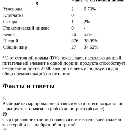
g
Углеводы
2
0.73%
Клетчатка
0
-
Сахара
1
2%
Гликемический индекс
0
-
Белок
26
52%
Натрий
876
38.09%
Общий жир
27
34.62%
*% от суточной нормы (DV) показывает, насколько данный
питательный элемент в одной порции продукта способствует
ежедневной диете. 2 000 калорий в день используется для
общих рекомендаций по питанию.
Факты и советы
🛒
Выбирайте сыр провалоне в зависимости от его возраста: он
варьируется от мягкого (dolce) до острого (piccante).
😋
Сыр провалоне отлично плавится и известен своей гладкой
текстурой и разнообразной остротой.