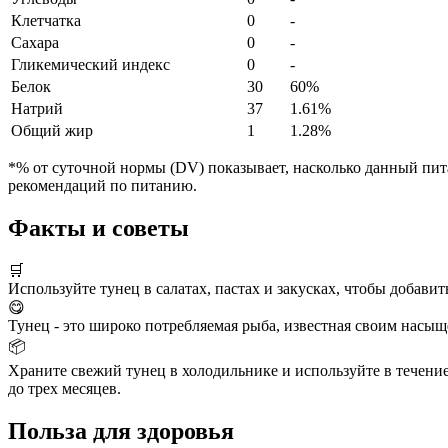
Клетчатка
0
-
Сахара
0
-
Гликемический индекс
0
-
Белок
30
60%
Натрий
37
1.61%
Общий жир
1
1.28%
*% от суточной нормы (DV) показывает, насколько данный пита
рекомендаций по питанию.
Факты и советы
🛒
Используйте тунец в салатах, пастах и закусках, чтобы добав
😋
Тунец - это широко потребляемая рыба, известная своим насы
📦
Храните свежий тунец в холодильнике и используйте в течение 
до трех месяцев.
Польза для здоровья