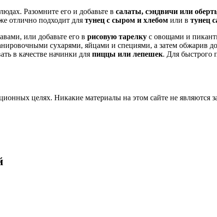
юдах. Разомните его и добавьте в
салаты, сэндвичи или обер
кже отлично подходит для
тунец с сыром и хлебом
или в
тунец с
авами, или добавьте его в
рисовую тарелку
с овощами и пикантн
анировочными сухарями, яйцами и специями, а затем обжарив до
ать в качестве начинки для
пиццы или лепешек
. Для быстрого 
ционных целях. Никакие материалы на этом сайте не являются 
й