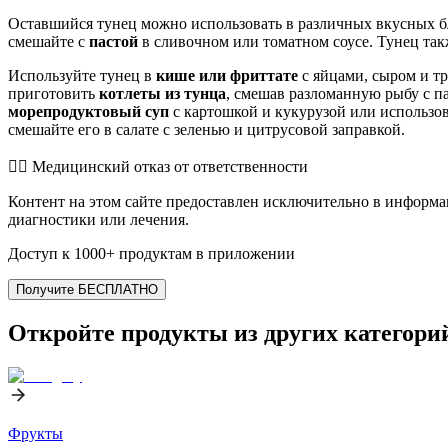
Оставшийся тунец можно использовать в различных вкусных бл
смешайте с
пастой
в сливочном или томатном соусе. Тунец та
Используйте тунец в
кише или фриттате
с яйцами, сыром и тр
приготовить
котлеты из тунца
, смешав разломанную рыбу с п
морепродуктовый суп
с картошкой и кукурузой или использов
смешайте его в салате с зеленью и цитрусовой заправкой.
👨‍⚕️️ Медицинский отказ от ответственности
Контент на этом сайте предоставлен исключительно в информа
диагностики или лечения.
Доступ к 1000+ продуктам в приложении
Получите БЕСПЛАТНО
Откройте продукты из других категори
Фрукты