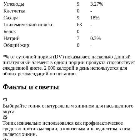
Углеводы
9
3.27%
Клетчатка
0
-
Сахара
9
18%
Гликемический индекс
63
-
Белок
0
-
Натрий
7
0.3%
Общий жир
0
-
*% от суточной нормы (DV) показывает, насколько данный
питательный элемент в одной порции продукта способствует
ежедневной диете. 2 000 калорий в день используется для
общих рекомендаций по питанию.
Факты и советы
🛒
Выбирайте тоник с натуральным хинином для насыщенного
вкуса.
😋
Тоник изначально использовался как профилактическое
средство против малярии, а ключевым ингредиентом в нем
является хинин.