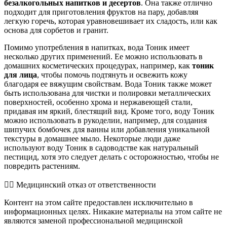
безалкогольных напитков и десертов
. Она также отлично
подходит для приготовления фруктов на пару, добавляя
легкую горечь, которая уравновешивает их сладость, или как
основа для сорбетов и гранит.
Помимо употребления в напитках, вода Тоник имеет
несколько других применений. Ее можно использовать в
домашних косметических процедурах, например, как
тоник
для лица
, чтобы помочь подтянуть и освежить кожу
благодаря ее вяжущим свойствам. Вода Тоник также может
быть использована для чистки и полировки металлических
поверхностей, особенно хрома и нержавеющей стали,
придавая им яркий, блестящий вид. Кроме того, воду Тоник
можно использовать в рукоделии, например, для создания
шипучих бомбочек для ванны или добавления уникальной
текстуры в домашнее мыло. Некоторые люди даже
используют воду Тоник в садоводстве как натуральный
пестицид, хотя это следует делать с осторожностью, чтобы не
повредить растениям.
👨‍⚕️️ Медицинский отказ от ответственности
Контент на этом сайте предоставлен исключительно в
информационных целях. Никакие материалы на этом сайте не
являются заменой профессиональной медицинской