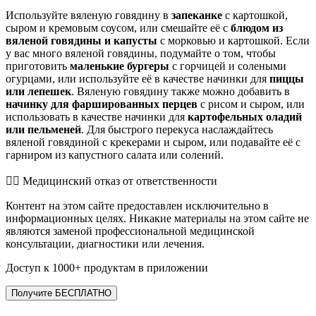
Используйте вяленую говядину в
запеканке
с картошкой,
сыром и кремовым соусом, или смешайте её с
блюдом из
вяленой говядины и капусты
с морковью и картошкой. Если
у вас много вяленой говядины, подумайте о том, чтобы
приготовить
маленькие бургеры
с горчицей и солеными
огурцами, или используйте её в качестве начинки для
пиццы
или лепешек
. Вяленую говядину также можно добавить в
начинку для фаршированных перцев
с рисом и сыром, или
использовать в качестве начинки для
картофельных оладий
или пельменей
. Для быстрого перекуса наслаждайтесь
вяленой говядиной с крекерами и сыром, или подавайте её с
гарниром из капустного салата или солений.
👨‍⚕️️ Медицинский отказ от ответственности
Контент на этом сайте предоставлен исключительно в
информационных целях. Никакие материалы на этом сайте не
являются заменой профессиональной медицинской
консультации, диагностики или лечения.
Доступ к 1000+ продуктам в приложении
Получите БЕСПЛАТНО