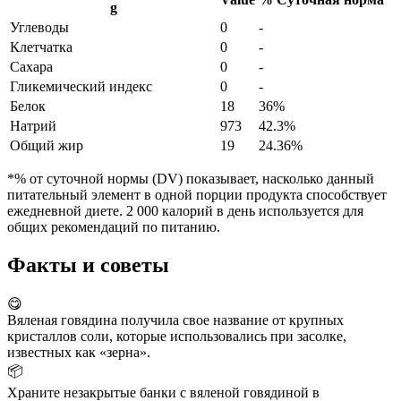
g
Углеводы
0
-
Клетчатка
0
-
Сахара
0
-
Гликемический индекс
0
-
Белок
18
36%
Натрий
973
42.3%
Общий жир
19
24.36%
*% от суточной нормы (DV) показывает, насколько данный
питательный элемент в одной порции продукта способствует
ежедневной диете. 2 000 калорий в день используется для
общих рекомендаций по питанию.
Факты и советы
😋
Вяленая говядина получила свое название от крупных
кристаллов соли, которые использовались при засолке,
известных как «зерна».
📦
Храните незакрытые банки с вяленой говядиной в