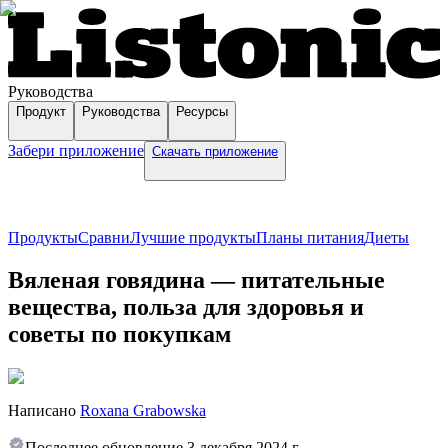
Руководства
Продукт
Руководства
Ресурсы
Забери приложение
Скачать приложение
Продукты
Сравни
Лучшие продукты
Планы питания
Диеты
Вяленая говядина — питательные
вещества, польза для здоровья и
советы по покупкам
Написано
Roxana Grabowska
Последнее обновление
3 декабря 2024 г.