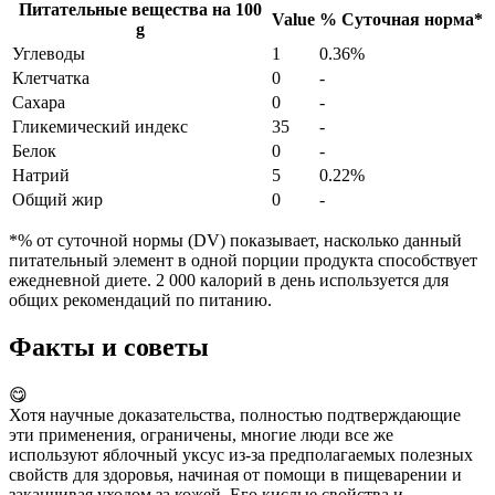
Питательные вещества на
100
Value
%
Суточная норма
*
g
Углеводы
1
0.36%
Клетчатка
0
-
Сахара
0
-
Гликемический индекс
35
-
Белок
0
-
Натрий
5
0.22%
Общий жир
0
-
*% от суточной нормы (DV) показывает, насколько данный
питательный элемент в одной порции продукта способствует
ежедневной диете. 2 000 калорий в день используется для
общих рекомендаций по питанию.
Факты и советы
😋
Хотя научные доказательства, полностью подтверждающие
эти применения, ограничены, многие люди все же
используют яблочный уксус из-за предполагаемых полезных
свойств для здоровья, начиная от помощи в пищеварении и
заканчивая уходом за кожей. Его кислые свойства и