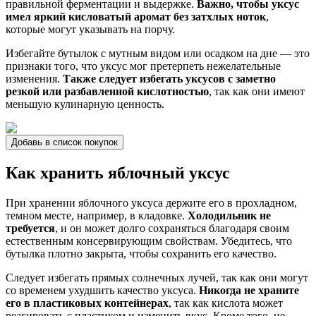
правильной ферментации и выдержке.
Важно, чтобы уксус
имел яркий кисловатый аромат без затхлых ноток
,
которые могут указывать на порчу.
Избегайте бутылок с мутным видом или осадком на дне — это
признаки того, что уксус мог претерпеть нежелательные
изменения.
Также следует избегать уксусов с заметно
резкой или разбавленной кислотностью
, так как они имеют
меньшую кулинарную ценность.
Добавь в список покупок
Как хранить яблочный уксус
При хранении яблочного уксуса держите его в прохладном,
темном месте, например, в кладовке.
Холодильник не
требуется
, и он может долго сохраняться благодаря своим
естественным консервирующим свойствам. Убедитесь, что
бутылка плотно закрыта, чтобы сохранить его качество.
Следует избегать прямых солнечных лучей, так как они могут
со временем ухудшить качество уксуса.
Никогда не храните
его в пластиковых контейнерах
, так как кислота может
реагировать с пластиком и изменить вкус. Кроме того, не