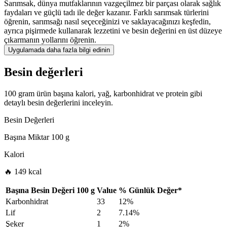
Sarımsak, dünya mutfaklarının vazgeçilmez bir parçası olarak sağlık
faydaları ve güçlü tadı ile değer kazanır. Farklı sarımsak türlerini
öğrenin, sarımsağı nasıl seçeceğinizi ve saklayacağınızı keşfedin,
ayrıca pişirmede kullanarak lezzetini ve besin değerini en üst düzeye
çıkarmanın yollarını öğrenin.
Uygulamada daha fazla bilgi edinin
Besin değerleri
100 gram ürün başına kalori, yağ, karbonhidrat ve protein gibi
detaylı besin değerlerini inceleyin.
Besin Değerleri
Başına Miktar
100 g
Kalori
🔥 149 kcal
Başına Besin Değeri
100 g
Value
%
Günlük Değer
*
Karbonhidrat
33
12%
Lif
2
7.14%
Şeker
1
2%