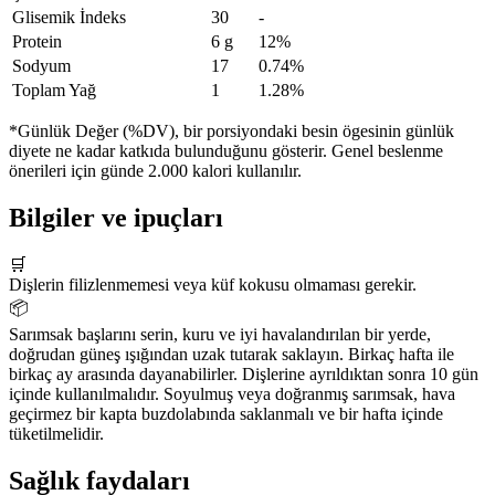
Glisemik İndeks
30
-
Protein
6 g
12%
Sodyum
17
0.74%
Toplam Yağ
1
1.28%
*Günlük Değer (%DV), bir porsiyondaki besin ögesinin günlük
diyete ne kadar katkıda bulunduğunu gösterir. Genel beslenme
önerileri için günde 2.000 kalori kullanılır.
Bilgiler ve ipuçları
🛒
Dişlerin filizlenmemesi veya küf kokusu olmaması gerekir.
📦
Sarımsak başlarını serin, kuru ve iyi havalandırılan bir yerde,
doğrudan güneş ışığından uzak tutarak saklayın. Birkaç hafta ile
birkaç ay arasında dayanabilirler. Dişlerine ayrıldıktan sonra 10 gün
içinde kullanılmalıdır. Soyulmuş veya doğranmış sarımsak, hava
geçirmez bir kapta buzdolabında saklanmalı ve bir hafta içinde
tüketilmelidir.
Sağlık faydaları