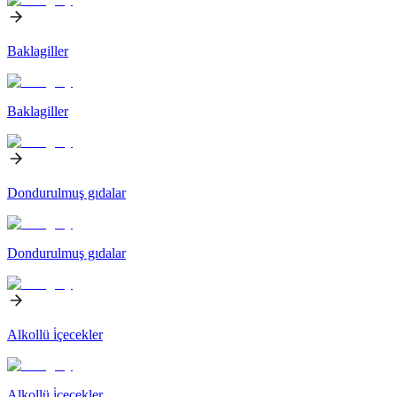
Baklagiller
Baklagiller
Dondurulmuş gıdalar
Dondurulmuş gıdalar
Alkollü i̇çecekler
Alkollü i̇çecekler