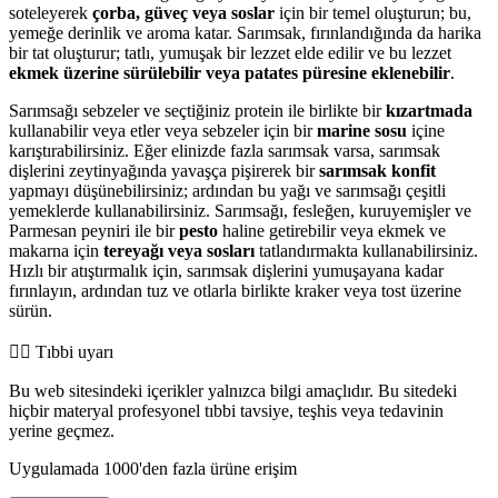
soteleyerek
çorba, güveç veya soslar
için bir temel oluşturun; bu,
yemeğe derinlik ve aroma katar. Sarımsak, fırınlandığında da harika
bir tat oluşturur; tatlı, yumuşak bir lezzet elde edilir ve bu lezzet
ekmek üzerine sürülebilir veya patates püresine eklenebilir
.
Sarımsağı sebzeler ve seçtiğiniz protein ile birlikte bir
kızartmada
kullanabilir veya etler veya sebzeler için bir
marine sosu
içine
karıştırabilirsiniz. Eğer elinizde fazla sarımsak varsa, sarımsak
dişlerini zeytinyağında yavaşça pişirerek bir
sarımsak konfit
yapmayı düşünebilirsiniz; ardından bu yağı ve sarımsağı çeşitli
yemeklerde kullanabilirsiniz. Sarımsağı, fesleğen, kuruyemişler ve
Parmesan peyniri ile bir
pesto
haline getirebilir veya ekmek ve
makarna için
tereyağı veya sosları
tatlandırmakta kullanabilirsiniz.
Hızlı bir atıştırmalık için, sarımsak dişlerini yumuşayana kadar
fırınlayın, ardından tuz ve otlarla birlikte kraker veya tost üzerine
sürün.
👨‍⚕️️ Tıbbi uyarı
Bu web sitesindeki içerikler yalnızca bilgi amaçlıdır. Bu sitedeki
hiçbir materyal profesyonel tıbbi tavsiye, teşhis veya tedavinin
yerine geçmez.
Uygulamada 1000'den fazla ürüne erişim