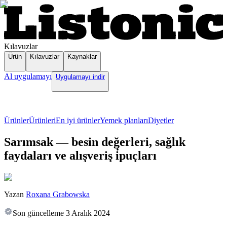
Kılavuzlar
Ürün
Kılavuzlar
Kaynaklar
Al uygulamayı
Uygulamayı indir
Ürünler
Ürünleri
En iyi ürünler
Yemek planları
Diyetler
Sarımsak — besin değerleri, sağlık
faydaları ve alışveriş i̇puçları
Yazan
Roxana Grabowska
Son güncelleme
3 Aralık 2024