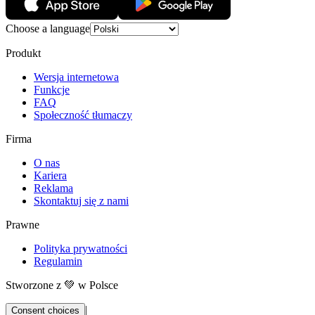
Choose a language
Produkt
Wersja internetowa
Funkcje
FAQ
Społeczność tłumaczy
Firma
O nas
Kariera
Reklama
Skontaktuj się z nami
Prawne
Polityka prywatności
Regulamin
Stworzone z 💚 w Polsce
|
Consent choices