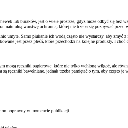
hewek lub buraków, jest o wiele prostsze, gdyż może odbyć się bez wst
a on naturalną warstwę ochronną, której nie trzeba się pozbywać pr
nio umyte. Samo płukanie ich wodą często nie wystarczy, aby zmyć z n
ane jest przez pleśń, które przechodzi na kolejne produkty. I choć c
m mogą ręczniki papierowe, które nie tylko wchłoną wilgoć, ale równi
ą ręczniki bawełniane, jednak trzeba pamiętać o tym, aby często je
był on poprawny w momencie publikacji.
j telefon.