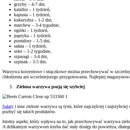
grzyby – 4-7 dni.
kalafior – 1 tydzień,
kapusta – 1 tydzień,
kukurydza – 1-2 dni,
marchew – 3-4 tygodnie,
ogórki – 1 tydzień,
papryka – 1 tydzień,
pomidory – 1-5 dni,
sałata – 1 tydzień,
seler – 1-2 tygodnie,
szparagi – 3-4 dni,
szpinak – 3-5 dni.
Warzywa korzeniowe i strączkowe można przechowywać w szczelnych p
chłodzenia ani wcześniejszego przygotowania. Najlepiej magazynowa
Zielona warzywa psują się szybciej
Sałaty
i inne zielone warzywa są tymi, które najczęściej i najszybciej s
pozbyć się takich produktów.
Istotny aspekt, który wpływa na to, jak przechowywać warzywa zielo
A delikatnym warzywom trzeba dać stały dostęp do powietrza, dlateg