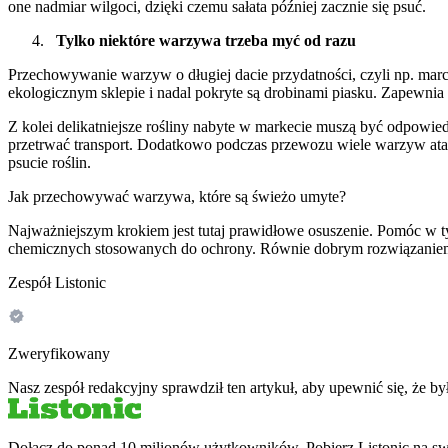
one nadmiar wilgoci, dzięki czemu sałata później zacznie się psuć.
Tylko niektóre warzywa trzeba myć od razu
Przechowywanie warzyw o długiej dacie przydatności, czyli np. marc
ekologicznym sklepie i nadal pokryte są drobinami piasku. Zapewni
Z kolei delikatniejsze rośliny nabyte w markecie muszą być odpowied
przetrwać transport. Dodatkowo podczas przewozu wiele warzyw atakow
psucie roślin.
Jak przechowywać warzywa, które są świeżo umyte?
Najważniejszym krokiem jest tutaj prawidłowe osuszenie. Pomóc w ty
chemicznych stosowanych do ochrony. Równie dobrym rozwiązaniem s
Zespół Listonic
Zweryfikowany
Nasz zespół redakcyjny sprawdził ten artykuł, aby upewnić się, że 
Dołącz do ponad 10 milionów użytkowników. Pobierz Listonic na swó