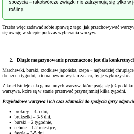
spożycia – rakotwórcze związki nie zatrzymują się tylko w
roślinę.
Trzeba więc zadawać sobie sprawę z tego, jak przechowywać warzywa
się uwagę w sklepie podczas wybierania warzyw.
Długie magazynowanie przeznaczone jest dla konkretny
Marchewki, buraki, rzodkiew japońska, rzepa – najbardziej chrupią
do trzech tygodni, a to na pewno wystarczająco, by je wykorzystać.
Z kolei istnieje cała gama innych warzyw, które psują się już po kil
warzywa, które są w stanie przetrwać przynajmniej kilka tygodni.
Przykładowe warzywa i ich czas zdatności do spożycia (przy odpo
brokuły – 3-5 dni,
brukselki – 3-5 dni,
buraki – 2 tygodnie,
cebule – 1-2 miesiące,
fasola – 3-5 dni,