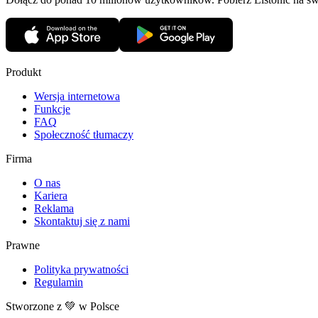
Produkt
Wersja internetowa
Funkcje
FAQ
Społeczność tłumaczy
Firma
O nas
Kariera
Reklama
Skontaktuj się z nami
Prawne
Polityka prywatności
Regulamin
Stworzone z 💚 w Polsce