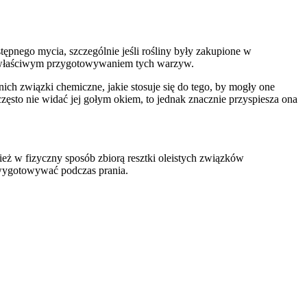
ępnego mycia, szczególnie jeśli rośliny były zakupione w
zed właściwym przygotowywaniem tych warzyw.
ich związki chemiczne, jakie stosuje się do tego, by mogły one
zęsto nie widać jej gołym okiem, to jednak znacznie przyspiesza ona
eż w fizyczny sposób zbiorą resztki oleistych związków
 wygotowywać podczas prania.