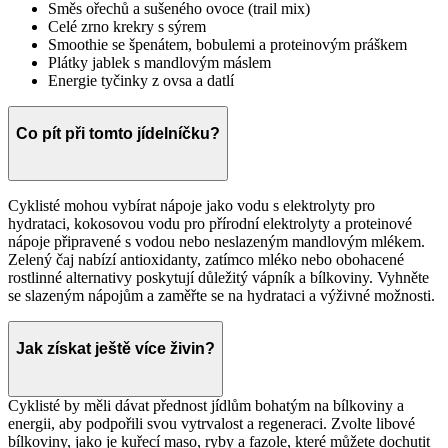
Směs ořechů a sušeného ovoce (trail mix)
Celé zrno krekry s sýrem
Smoothie se špenátem, bobulemi a proteinovým práškem
Plátky jablek s mandlovým máslem
Energie tyčinky z ovsa a datlí
Co pít při tomto jídelníčku?
Cyklisté mohou vybírat nápoje jako vodu s elektrolyty pro
hydrataci, kokosovou vodu pro přírodní elektrolyty a proteinové
nápoje připravené s vodou nebo neslazeným mandlovým mlékem.
Zelený čaj nabízí antioxidanty, zatímco mléko nebo obohacené
rostlinné alternativy poskytují důležitý vápník a bílkoviny. Vyhněte
se slazeným nápojům a zaměřte se na hydrataci a výživné možnosti.
Jak získat ještě více živin?
Cyklisté by měli dávat přednost jídlům bohatým na bílkoviny a
energii, aby podpořili svou vytrvalost a regeneraci. Zvolte libové
bílkoviny, jako je kuřecí maso, ryby a fazole, které můžete dochutit