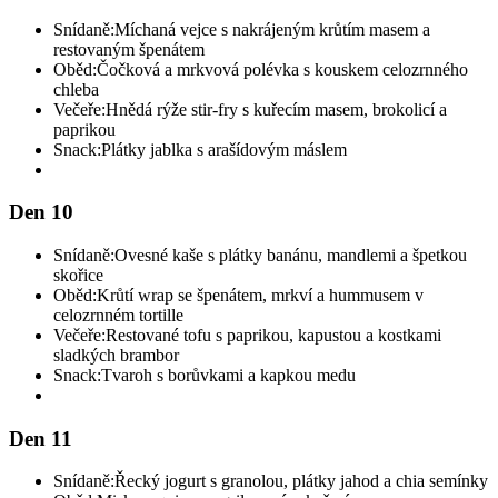
Snídaně:
Míchaná vejce s nakrájeným krůtím masem a
restovaným špenátem
Oběd:
Čočková a mrkvová polévka s kouskem celozrnného
chleba
Večeře:
Hnědá rýže stir-fry s kuřecím masem, brokolicí a
paprikou
Snack:
Plátky jablka s arašídovým máslem
Den 10
Snídaně:
Ovesné kaše s plátky banánu, mandlemi a špetkou
skořice
Oběd:
Krůtí wrap se špenátem, mrkví a hummusem v
celozrnném tortille
Večeře:
Restované tofu s paprikou, kapustou a kostkami
sladkých brambor
Snack:
Tvaroh s borůvkami a kapkou medu
Den 11
Snídaně:
Řecký jogurt s granolou, plátky jahod a chia semínky