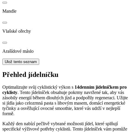
Mandle
Vlašské ořechy
Arašídové máslo
Ulož tento seznam
Přehled jídelníčku
Optimalizujte svůj cyklistický výkon s
14denním jídelníčkem pro
cyklisty
. Tento jídelníček obsahuje pokrmy navržené tak, aby vás
zásobily energií během dlouhých jízd a podpořily regeneraci. Užijte
si jídla jako celozrnná pasta s libovým masem, domácí energetické
tyčinky a osvěžující ovocné smoothie, které vás udrží v nejlepší
formě.
Každý den nabízí pečlivě vybrané možnosti jídel, které splňují
specifické výživové potřeby cyklistů. Tento jídelníček vám pomůže