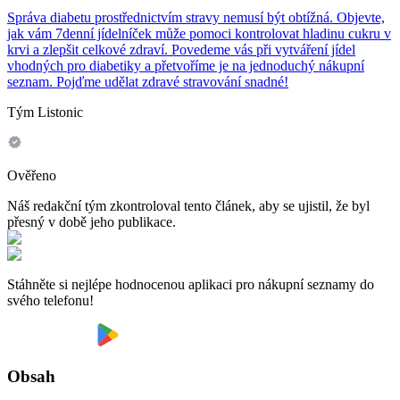
Správa diabetu prostřednictvím stravy nemusí být obtížná. Objevte,
jak vám 7denní jídelníček může pomoci kontrolovat hladinu cukru v
krvi a zlepšit celkové zdraví. Povedeme vás při vytváření jídel
vhodných pro diabetiky a přetvoříme je na jednoduchý nákupní
seznam. Pojďme udělat zdravé stravování snadné!
Tým Listonic
Ověřeno
Náš redakční tým zkontroloval tento článek, aby se ujistil, že byl
přesný v době jeho publikace.
Stáhněte si nejlépe hodnocenou aplikaci pro nákupní seznamy do
svého telefonu!
Obsah