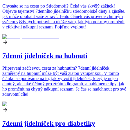
Chystáte se na cestu po Středomoří? Čeká vás skvělý zážitek!
Objevte tajemství 7denního jídelníčku středomořské diety a zjistěte,
jak může obohatit vaše zdraví. Tento článek vás provede chutným
světem výživných potravin a ukáže vám, jak tyto pokrmy proměnit
v efektivní nákupní seznam. Pojďme vyplout!
7denní jídelníček na hubnutí
Připraveni začít svou cestu za hubnutím? 7denní jídelníček
zaměřený na hubnutí může být vaší zlatou vstupenkou. V tomto
článku se podíváme na to, jak vytvořit jídelníček, který je nejen
chutný, ale také účinný pro ztrátu kilogramů, a nabídneme tipy, jak
ho proměnit na chytrý nákupní seznam. Je čas se nadchnout pro své
zdravotní cíle!
7denní jídelníček pro diabetiky