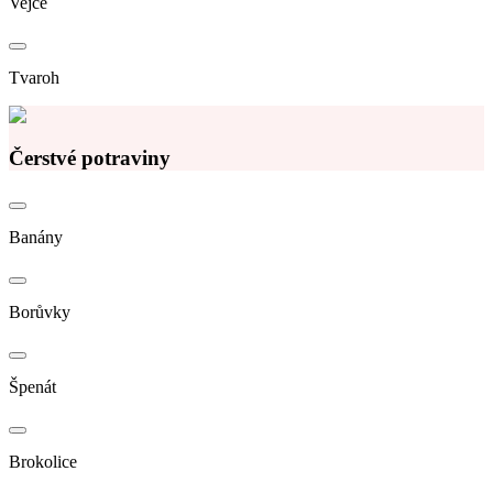
Vejce
Tvaroh
Čerstvé potraviny
Banány
Borůvky
Špenát
Brokolice