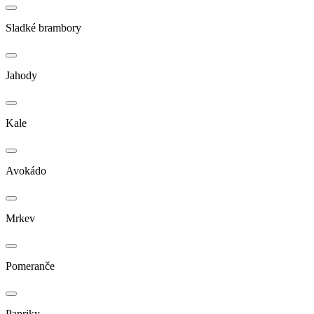
Sladké brambory
Jahody
Kale
Avokádo
Mrkev
Pomeranče
Papriky