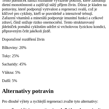
Tento jídelníček nabízí rozmanité vyvážené pokrmy, které zabraňují
dietní monotónnosti a zajišťují stálý příjem živin. Důraz je kladen na
potraviny, které podporují vytrvalost a regeneraci svalů, což je
klíčové pro cyklisty, kteří se pravidelně a intenzivně trénují.
Zařazení vitamínů a minerálů podporuje imunitní funkci a celkové
zdraví, čímž snižuje riziko onemocnění. Tento strukturovaný
jídelníček pomáhá cyklistům udržet si vrcholovou fyzickou kondici,
připraveným čelit jakékoli jízdě.
Doporučené rozdělení živin
Bílkoviny
:
20
%
Tuky
:
25
%
Sacharidy
:
45
%
Vlákna
:
5
%
Další
:
5
%
Alternativy potravin
Pro dlouhé výlety a rychlejší regeneraci zvažte tyto alternativy: