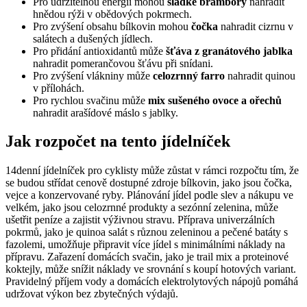
Pro udržitelnou energii mohou
sladké brambory
nahradit
hnědou rýži v obědových pokrmech.
Pro zvýšení obsahu bílkovin mohou
čočka
nahradit cizrnu v
salátech a dušených jídlech.
Pro přidání antioxidantů může
šťáva z granátového jablka
nahradit pomerančovou šťávu při snídani.
Pro zvýšení vlákniny může
celozrnný farro
nahradit quinou
v přílohách.
Pro rychlou svačinu může
mix sušeného ovoce a ořechů
nahradit arašídové máslo s jablky.
Jak rozpočet na tento jídelníček
14denní jídelníček pro cyklisty může zůstat v rámci rozpočtu tím, že
se budou střídat cenově dostupné zdroje bílkovin, jako jsou čočka,
vejce a konzervované ryby. Plánování jídel podle slev a nákupu ve
velkém, jako jsou celozrnné produkty a sezónní zelenina, může
ušetřit peníze a zajistit výživnou stravu. Příprava univerzálních
pokrmů, jako je quinoa salát s různou zeleninou a pečené batáty s
fazolemi, umožňuje připravit více jídel s minimálními náklady na
přípravu. Zařazení domácích svačin, jako je trail mix a proteinové
koktejly, může snížit náklady ve srovnání s koupí hotových variant.
Pravidelný příjem vody a domácích elektrolytových nápojů pomáhá
udržovat výkon bez zbytečných výdajů.