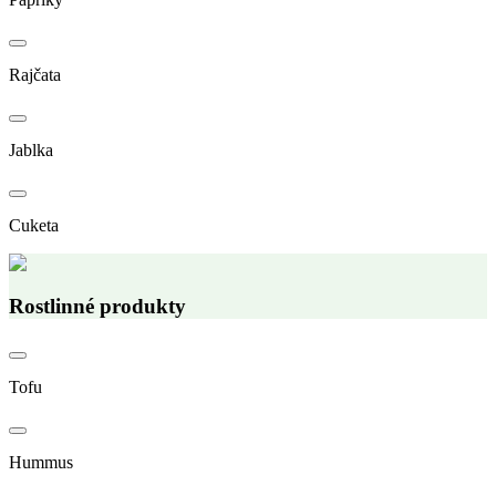
Rajčata
Jablka
Cuketa
Rostlinné produkty
Tofu
Hummus