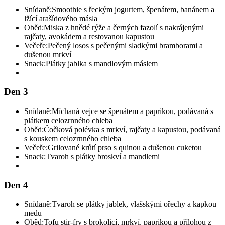
Snídaně:
Smoothie s řeckým jogurtem, špenátem, banánem a
lžící arašídového másla
Oběd:
Miska z hnědé rýže a černých fazolí s nakrájenými
rajčaty, avokádem a restovanou kapustou
Večeře:
Pečený losos s pečenými sladkými bramborami a
dušenou mrkví
Snack:
Plátky jablka s mandlovým máslem
Den 3
Snídaně:
Míchaná vejce se špenátem a paprikou, podávaná s
plátkem celozrnného chleba
Oběd:
Čočková polévka s mrkví, rajčaty a kapustou, podávaná
s kouskem celozrnného chleba
Večeře:
Grilované krůtí prso s quinou a dušenou cuketou
Snack:
Tvaroh s plátky broskví a mandlemi
Den 4
Snídaně:
Tvaroh se plátky jablek, vlašskými ořechy a kapkou
medu
Oběd:
Tofu stir-fry s brokolicí, mrkví, paprikou a přílohou z