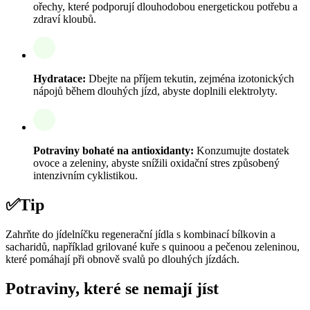
ořechy, které podporují dlouhodobou energetickou potřebu a
zdraví kloubů.
Hydratace:
Dbejte na příjem tekutin, zejména izotonických
nápojů během dlouhých jízd, abyste doplnili elektrolyty.
Potraviny bohaté na antioxidanty:
Konzumujte dostatek
ovoce a zeleniny, abyste snížili oxidační stres způsobený
intenzivním cyklistikou.
✅
Tip
Zahrňte do jídelníčku regenerační jídla s kombinací bílkovin a
sacharidů, například grilované kuře s quinoou a pečenou zeleninou,
které pomáhají při obnově svalů po dlouhých jízdách.
Potraviny, které se nemají jíst