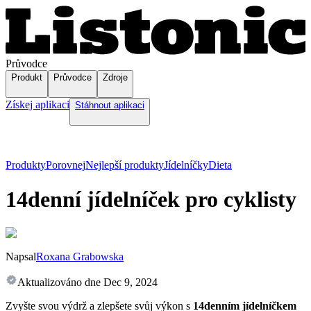
Průvodce
Produkt
Průvodce
Zdroje
Získej aplikaci
Stáhnout aplikaci
Produkty
Porovnej
Nejlepší produkty
Jídelníčky
Dieta
14denní jídelníček pro cyklisty
Napsal
Roxana Grabowska
Aktualizováno dne
Dec 9, 2024
Zvyšte svou výdrž a zlepšete svůj výkon s
14denním jídelníčkem