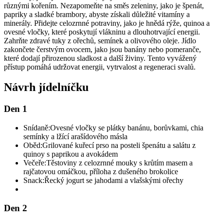
různými kořením. Nezapomeňte na směs zeleniny, jako je špenát,
papriky a sladké brambory, abyste získali důležité vitamíny a
minerály. Přidejte celozrnné potraviny, jako je hnědá rýže, quinoa a
ovesné vločky, které poskytují vlákninu a dlouhotrvající energii.
Zahrňte zdravé tuky z ořechů, semínek a olivového oleje. Jídlo
zakončete čerstvým ovocem, jako jsou banány nebo pomeranče,
které dodají přirozenou sladkost a další živiny. Tento vyvážený
přístup pomáhá udržovat energii, vytrvalost a regeneraci svalů.
Návrh jídelníčku
Den 1
Snídaně:
Ovesné vločky se plátky banánu, borůvkami, chia
semínky a lžící arašídového másla
Oběd:
Grilované kuřecí prso na posteli špenátu a salátu z
quinoy s paprikou a avokádem
Večeře:
Těstoviny z celozrnné mouky s krůtím masem a
rajčatovou omáčkou, příloha z dušeného brokolice
Snack:
Řecký jogurt se jahodami a vlašskými ořechy
Den 2