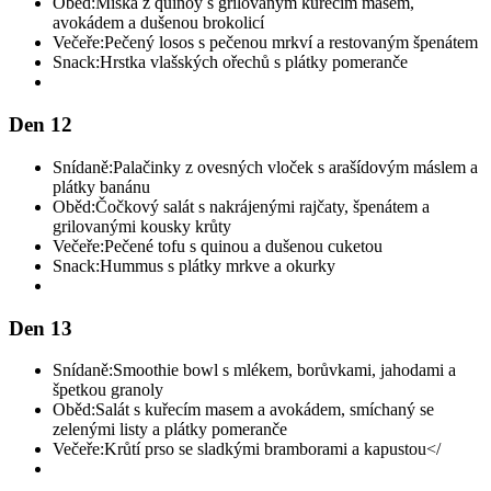
Oběd:
Miska z quinoy s grilovaným kuřecím masem,
avokádem a dušenou brokolicí
Večeře:
Pečený losos s pečenou mrkví a restovaným špenátem
Snack:
Hrstka vlašských ořechů s plátky pomeranče
Den 12
Snídaně:
Palačinky z ovesných vloček s arašídovým máslem a
plátky banánu
Oběd:
Čočkový salát s nakrájenými rajčaty, špenátem a
grilovanými kousky krůty
Večeře:
Pečené tofu s quinou a dušenou cuketou
Snack:
Hummus s plátky mrkve a okurky
Den 13
Snídaně:
Smoothie bowl s mlékem, borůvkami, jahodami a
špetkou granoly
Oběd:
Salát s kuřecím masem a avokádem, smíchaný se
zelenými listy a plátky pomeranče
Večeře:
Krůtí prso se sladkými bramborami a kapustou</