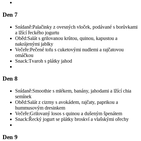
Den 7
Snídaně:
Palačinky z ovesných vloček, podávané s borůvkami
a lžící řeckého jogurtu
Oběd:
Salát s grilovanou krůtou, quinou, kapustou a
nakrájenými jablky
Večeře:
Pečené tofu s cuketovými nudlemi a rajčatovou
omáčkou
Snack:
Tvaroh s plátky jahod
Den 8
Snídaně:
Smoothie s mlékem, banány, jahodami a lžící chia
semínek
Oběd:
Salát z cizrny s avokádem, rajčaty, paprikou a
hummusovým dresinkem
Večeře:
Grilovaný losos s quinou a dušeným špenátem
Snack:
Řecký jogurt se plátky broskví a vlašskými ořechy
Den 9