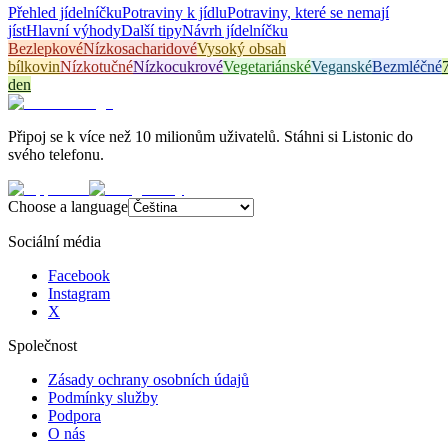
Přehled jídelníčku
Potraviny k jídlu
Potraviny, které se nemají
jíst
Hlavní výhody
Další tipy
Návrh jídelníčku
Bezlepkové
Nízkosacharidové
Vysoký obsah
bílkovin
Nízkotučné
Nízkocukrové
Vegetariánské
Veganské
Bezmléčné
den
Připoj se k více než 10 milionům uživatelů. Stáhni si Listonic do
svého telefonu.
Choose a language
Sociální média
Facebook
Instagram
X
Společnost
Zásady ochrany osobních údajů
Podmínky služby
Podpora
O nás