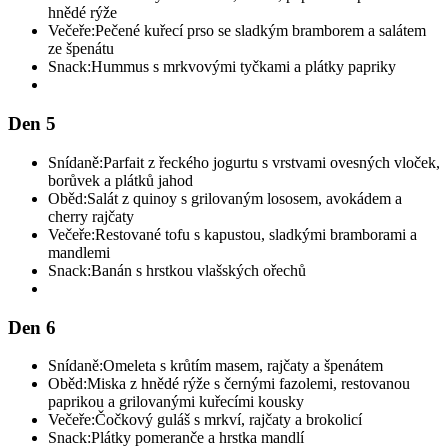
hnědé rýže
Večeře:
Pečené kuřecí prso se sladkým bramborem a salátem
ze špenátu
Snack:
Hummus s mrkvovými tyčkami a plátky papriky
Den 5
Snídaně:
Parfait z řeckého jogurtu s vrstvami ovesných vloček,
borůvek a plátků jahod
Oběd:
Salát z quinoy s grilovaným lososem, avokádem a
cherry rajčaty
Večeře:
Restované tofu s kapustou, sladkými bramborami a
mandlemi
Snack:
Banán s hrstkou vlašských ořechů
Den 6
Snídaně:
Omeleta s krůtím masem, rajčaty a špenátem
Oběd:
Miska z hnědé rýže s černými fazolemi, restovanou
paprikou a grilovanými kuřecími kousky
Večeře:
Čočkový guláš s mrkví, rajčaty a brokolicí
Snack:
Plátky pomeranče a hrstka mandlí