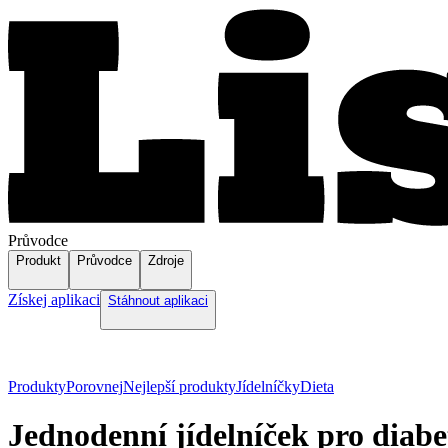
Průvodce
Produkt
Průvodce
Zdroje
Získej aplikaci
Stáhnout aplikaci
Produkty
Porovnej
Nejlepší produkty
Jídelníčky
Dieta
Jednodenní jídelníček pro diabe