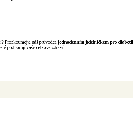
ní? Prozkoumejte náš průvodce
jednodenním jídelníčkem pro diabeti
teré podporují vaše celkové zdraví.