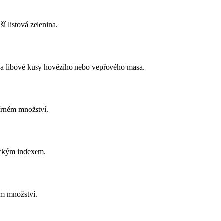
ší listová zelenina.
y a libové kusy hovězího nebo vepřového masa.
írném množství.
ickým indexem.
ém množství.