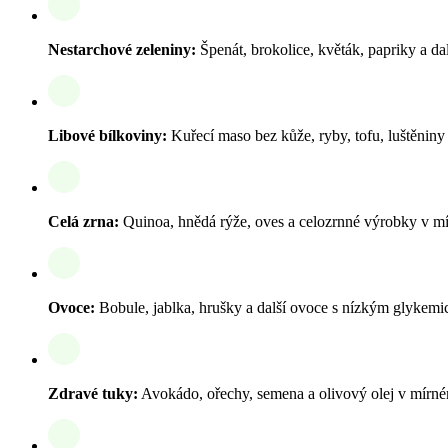
Nestarchové zeleniny:
Špenát, brokolice, květák, papriky a dal
Libové bílkoviny:
Kuřecí maso bez kůže, ryby, tofu, luštěnin
Celá zrna:
Quinoa, hnědá rýže, oves a celozrnné výrobky v m
Ovoce:
Bobule, jablka, hrušky a další ovoce s nízkým glykem
Zdravé tuky:
Avokádo, ořechy, semena a olivový olej v mírn