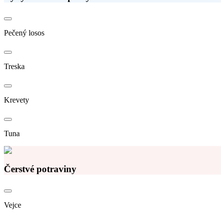
Pečený losos
Treska
Krevety
Tuna
Čerstvé potraviny
Vejce