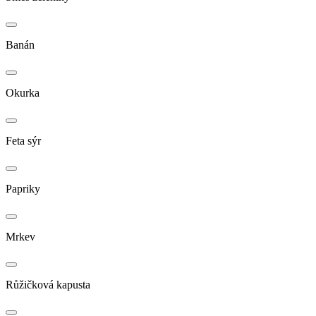
Banán
Okurka
Feta sýr
Papriky
Mrkev
Růžičková kapusta