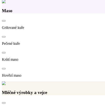
Maso
Grilované kuře
Pečené kuře
Krůtí maso
Hovězí maso
Mléčné výrobky a vejce