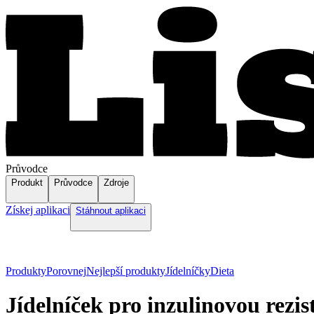
Průvodce
Produkt
Průvodce
Zdroje
Získej aplikaci
Stáhnout aplikaci
Produkty
Porovnej
Nejlepší produkty
Jídelníčky
Dieta
Jídelníček pro inzulinovou rezis