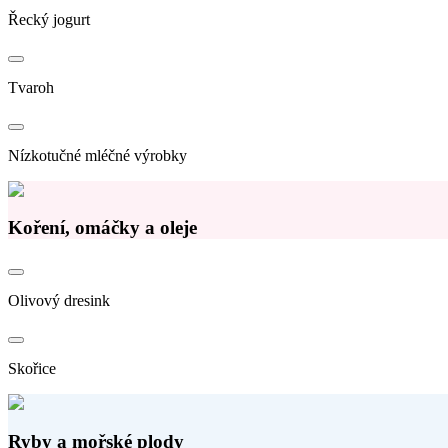
Řecký jogurt
Tvaroh
Nízkotučné mléčné výrobky
Koření, omáčky a oleje
Olivový dresink
Skořice
Ryby a mořské plody