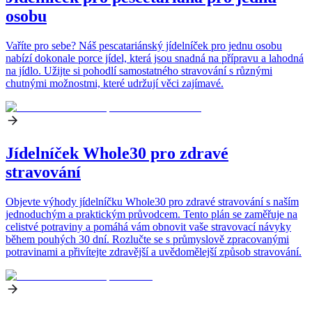
osobu
Vaříte pro sebe? Náš pescatariánský jídelníček pro jednu osobu
nabízí dokonale porce jídel, která jsou snadná na přípravu a lahodná
na jídlo. Užijte si pohodlí samostatného stravování s různými
chutnými možnostmi, které udržují věci zajímavé.
Jídelníček Whole30 pro zdravé
stravování
Objevte výhody jídelníčku Whole30 pro zdravé stravování s naším
jednoduchým a praktickým průvodcem. Tento plán se zaměřuje na
celistvé potraviny a pomáhá vám obnovit vaše stravovací návyky
během pouhých 30 dní. Rozlučte se s průmyslově zpracovanými
potravinami a přivítejte zdravější a uvědomělejší způsob stravování.