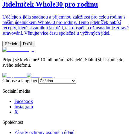
Jídelníček Whole30 pro rodinu
Udělejte z jídla snadnou a příjemnou záležitost pro celou rodinu s
naším jídelníčkem Whole30 pro rodiny. Tento jídelníček nabízí
recepty, které si zamilují jak děti, tak dospělí, což usnadňuje zdravé
stravování. Věnujte více času společně u výživných jídel.
Předch.
Další
Připoj se k více než 10 milionům uživatelů. Stáhni si Listonic do
svého telefonu.
Choose a language
Sociální média
Facebook
Instagram
X
Společnost
Zásady ochrany osobních údajů