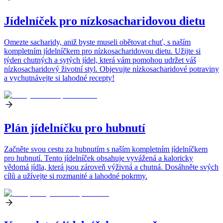
Jídelníček pro nízkosacharidovou dietu
Omezte sacharidy, aniž byste museli obětovat chuť, s naším
kompletním jídelníčkem pro nízkosacharidovou dietu. Užijte si
týden chutných a sytých jídel, která vám pomohou udržet váš
nízkosacharidový životní styl. Objevujte nízkosacharidové potraviny
a vychutnávejte si lahodné recepty!
Plán jídelníčku pro hubnutí
Začněte svou cestu za hubnutím s naším kompletním jídelníčkem
pro hubnutí. Tento jídelníček obsahuje vyvážená a kaloricky
vědomá jídla, která jsou zároveň výživná a chutná. Dosáhněte svých
cílů a užívejte si rozmanité a lahodné pokrmy.