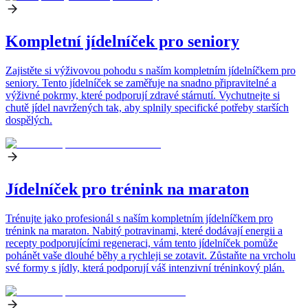
Kompletní jídelníček pro seniory
Zajistěte si výživovou pohodu s naším kompletním jídelníčkem pro
seniory. Tento jídelníček se zaměřuje na snadno připravitelné a
výživné pokrmy, které podporují zdravé stárnutí. Vychutnejte si
chutě jídel navržených tak, aby splnily specifické potřeby starších
dospělých.
Jídelníček pro trénink na maraton
Trénujte jako profesionál s naším kompletním jídelníčkem pro
trénink na maraton. Nabitý potravinami, které dodávají energii a
recepty podporujícími regeneraci, vám tento jídelníček pomůže
pohánět vaše dlouhé běhy a rychleji se zotavit. Zůstaňte na vrcholu
své formy s jídly, která podporují váš intenzivní tréninkový plán.