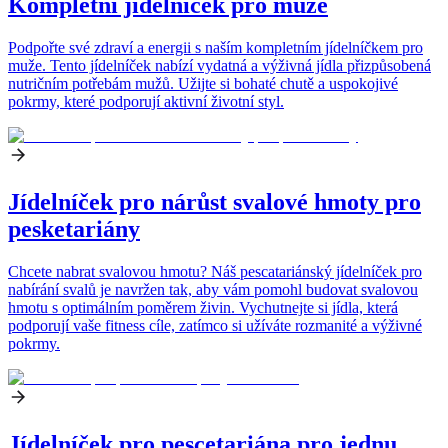
Kompletní jídelníček pro muže
Podpořte své zdraví a energii s naším kompletním jídelníčkem pro
muže. Tento jídelníček nabízí vydatná a výživná jídla přizpůsobená
nutričním potřebám mužů. Užijte si bohaté chutě a uspokojivé
pokrmy, které podporují aktivní životní styl.
Jídelníček pro nárůst svalové hmoty pro
pesketariány
Chcete nabrat svalovou hmotu? Náš pescatariánský jídelníček pro
nabírání svalů je navržen tak, aby vám pomohl budovat svalovou
hmotu s optimálním poměrem živin. Vychutnejte si jídla, která
podporují vaše fitness cíle, zatímco si užíváte rozmanité a výživné
pokrmy.
Jídelníček pro pescetariána pro jednu