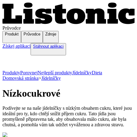
Průvodce
Produkt
Průvodce
Zdroje
Získej aplikaci
Stáhnout aplikaci
Produkty
Porovnej
Nejlepší produkty
Jídelníčky
Dieta
Domovská stránka
>
Jídelníčky
Nízkocukrové
Podívejte se na naše jídelníčky s nízkým obsahem cukru, které jsou
ideální pro ty, kdo chtějí snížit příjem cukru. Tato jídla jsou
promyšleně připravena tak, aby obsahovala málo cukru, ale byla
chutná, a pomohla vám tak udržet vyváženou a zdravou stravu.