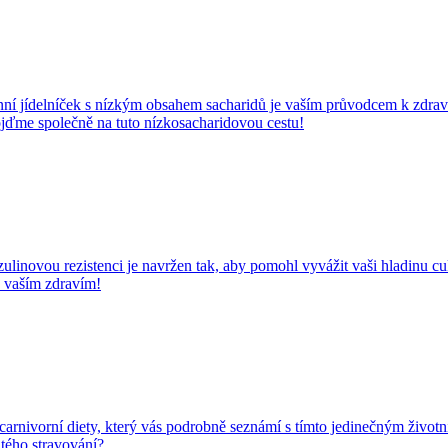
7denní jídelníček s nízkým obsahem sacharidů je vaším průvodcem k zdra
Pojďme společně na tuto nízkosacharidovou cestu!
linovou rezistenci je navržen tak, aby pomohl vyvážit vaši hladinu cukr
d vaším zdravím!
arnivorní diety, který vás podrobně seznámí s tímto jedinečným životní
itého stravování?