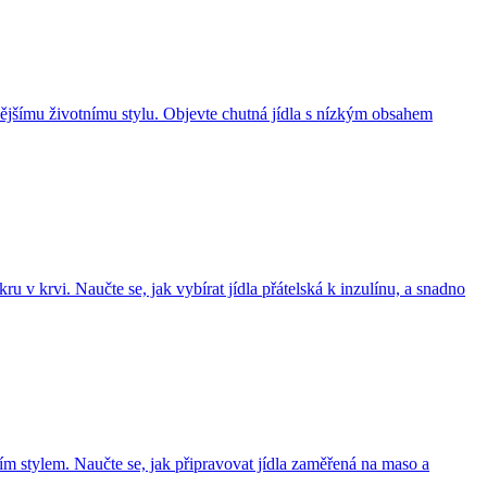
vějšímu životnímu stylu. Objevte chutná jídla s nízkým obsahem
u v krvi. Naučte se, jak vybírat jídla přátelská k inzulínu, a snadno
m stylem. Naučte se, jak připravovat jídla zaměřená na maso a