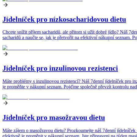
Jídelníček pro nízkosacharidovou dietu
Chcete snížit příjem sacharidů, ale přitom si užít dobré jídlo? Náš 
sacharidů a naučte se, jak je přetvořit na efektivní nákupní seznam. 
Jídelníček pro inzulinovou rezistenci
Máte problémy s inzulinovou rezistencí? Náš 7denní jídelníček pro inzu
je proměňte v nákupní seznam. Pojďme společně převzít kontrolu na
Jídelníček pro masožravou dietu
Máte zájem o masožravou dietu? Prozkoumejte náš 7denní jídelníček c
efektivně je proměnit v nákupní seznam. Jste připraveni na týden mas