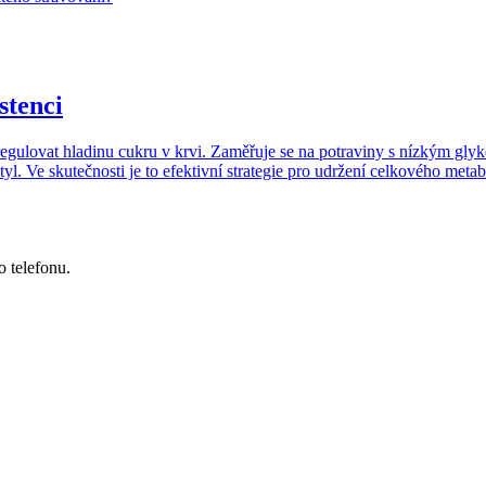
stenci
regulovat hladinu cukru v krvi. Zaměřuje se na potraviny s nízkým gly
styl. Ve skutečnosti je to efektivní strategie pro udržení celkového meta
o telefonu.