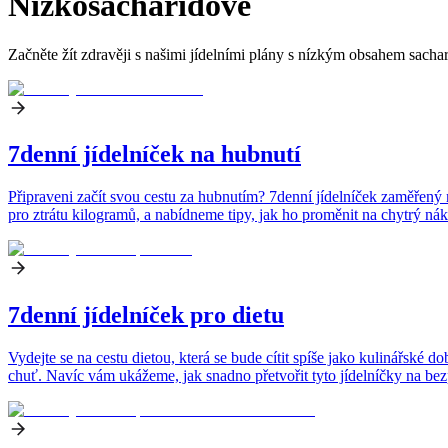
Nízkosacharidové
Začněte žít zdravěji s našimi jídelními plány s nízkým obsahem sacharid
7denní jídelníček na hubnutí
Připraveni začít svou cestu za hubnutím? 7denní jídelníček zaměřený n
pro ztrátu kilogramů, a nabídneme tipy, jak ho proměnit na chytrý nák
7denní jídelníček pro dietu
Vydejte se na cestu dietou, která se bude cítit spíše jako kulinářské d
chuť. Navíc vám ukážeme, jak snadno přetvořit tyto jídelníčky na b