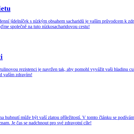
ietu
š 7denní jídelníček s nízkým obsahem sacharidů je vaším průvodcem k z
ojďme společně na tuto nízkosacharidovou cestu!
i
linovou rezistenci je navržen tak, aby pomohl vyvážit vaši hladinu cukr
ad vaším zdravím!
 hubnutí může být vaší zlatou příležitostí. V tomto článku se podíváme n
znam. Je čas se nadchnout pro své zdravotní cíle!