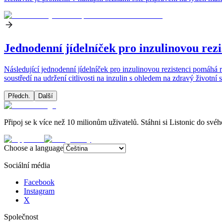
Jednodenní jídelníček pro inzulinovou rezi
Následující jednodenní jídelníček pro inzulinovou rezistenci pomáhá 
soustředí na udržení citlivosti na inzulin s ohledem na zdravý životní 
Předch.
Další
Připoj se k více než 10 milionům uživatelů. Stáhni si Listonic do svéh
Choose a language
Sociální média
Facebook
Instagram
X
Společnost