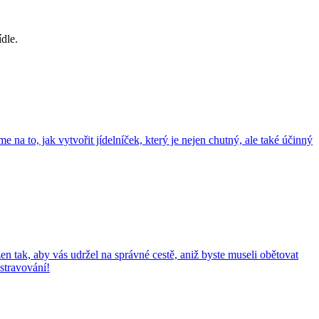
ídle.
na to, jak vytvořit jídelníček, který je nejen chutný, ale také účinný
žen tak, aby vás udržel na správné cestě, aniž byste museli obětovat
stravování!