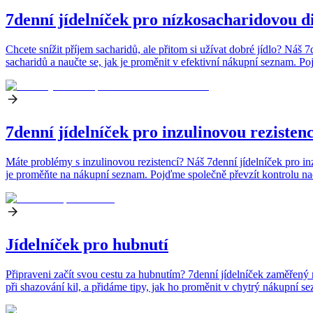
7denní jídelníček pro nízkosacharidovou d
Chcete snížit příjem sacharidů, ale přitom si užívat dobré jídlo? Ná
sacharidů a naučte se, jak je proměnit v efektivní nákupní seznam. P
7denní jídelníček pro inzulinovou rezistenc
Máte problémy s inzulinovou rezistencí? Náš 7denní jídelníček pro inzu
je proměňte na nákupní seznam. Pojďme společně převzít kontrolu n
Jídelníček pro hubnutí
Připraveni začít svou cestu za hubnutím? 7denní jídelníček zaměřený na
při shazování kil, a přidáme tipy, jak ho proměnit v chytrý nákupní se