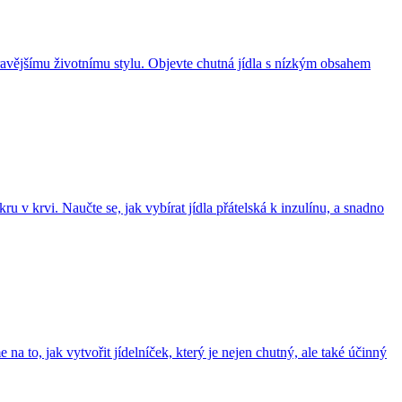
dravějšímu životnímu stylu. Objevte chutná jídla s nízkým obsahem
u v krvi. Naučte se, jak vybírat jídla přátelská k inzulínu, a snadno
a to, jak vytvořit jídelníček, který je nejen chutný, ale také účinný