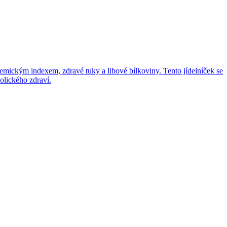
kemickým indexem, zdravé tuky a libové bílkoviny. Tento jídelníček se
bolického zdraví.