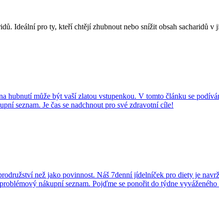
ů. Ideální pro ty, kteří chtějí zhubnout nebo snížit obsah sacharidů v j
a hubnutí může být vaší zlatou vstupenkou. V tomto článku se podíváme 
upní seznam. Je čas se nadchnout pro své zdravotní cíle!
obrodružství než jako povinnost. Náš 7denní jídelníček pro diety je navr
ezproblémový nákupní seznam. Pojďme se ponořit do týdne vyváženého 