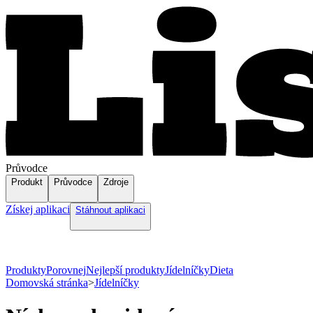
Průvodce
Produkt
Průvodce
Zdroje
Získej aplikaci
Stáhnout aplikaci
Produkty
Porovnej
Nejlepší produkty
Jídelníčky
Dieta
Domovská stránka
>
Jídelníčky