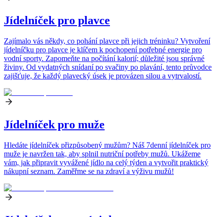
Jídelníček pro plavce
Zajímalo vás někdy, co pohání plavce při jejich tréninku? Vytvoření
jídelníčku pro plavce je klíčem k pochopení potřebné energie pro
vodní sporty. Zapomeňte na počítání kalorií; důležité jsou správné
živiny. Od vydatných snídaní po svačiny po plavání, tento průvodce
zajišťuje, že každý plavecký úsek je provázen silou a vytrvalostí.
Jídelníček pro muže
Hledáte jídelníček přizpůsobený mužům? Náš 7denní jídelníček pro
muže je navržen tak, aby splnil nutriční potřeby mužů. Ukážeme
vám, jak připravit vyvážené jídlo na celý týden a vytvořit praktický
nákupní seznam. Zaměřme se na zdraví a výživu mužů!