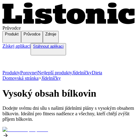
Průvodce
Produkt
Průvodce
Zdroje
Získej aplikaci
Stáhnout aplikaci
Produkty
Porovnej
Nejlepší produkty
Jídelníčky
Dieta
Domovská stránka
>
Jídelníčky
Vysoký obsah bílkovin
Dodejte svému dni sílu s našimi jídelními plány s vysokým obsahem
bílkovin. Ideální pro fitness nadšence a všechny, kteří chtějí zvýšit
příjem bílkovin.