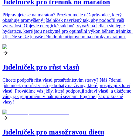
Jídelníček pro trénink na maraton
Připravujete se na maraton? Prozkoumejte náš průvodce, který
obsahuje promyšlený jídelníček navržený tak, aby podpořil vaši
vytrvalost. Objevte energické snídaně, vyvážená jídla a strategie
hydratace, které jsou nezbytné pro optimální výkon během tréninku.
Ujistěte se, že je vaše tělo dobře připraveno na nároky maratonu.
Jídelníček pro růst vlasů
Chcete podpořit růst vlasů prostřednictvím stravy? Náš 7denní
jídelníček pro růst vlasů je bohatý na živiny, které prospívají zdraví
vlasů. Provádíme vás jídly, která podporují zdraví vlasů, a ukážeme
vám, jak je proměnit v nákupní seznam. Pojďme jíst pro krásné
vlasy!
Jídelníček pro masožravou dietu