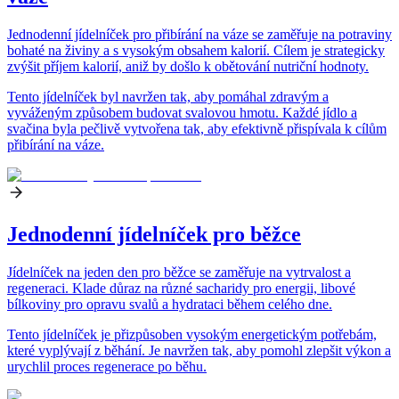
Jednodenní jídelníček pro přibírání na váze se zaměřuje na potraviny
bohaté na živiny a s vysokým obsahem kalorií. Cílem je strategicky
zvýšit příjem kalorií, aniž by došlo k obětování nutriční hodnoty.
Tento jídelníček byl navržen tak, aby pomáhal zdravým a
vyváženým způsobem budovat svalovou hmotu. Každé jídlo a
svačina byla pečlivě vytvořena tak, aby efektivně přispívala k cílům
přibírání na váze.
Jednodenní jídelníček pro běžce
Jídelníček na jeden den pro běžce se zaměřuje na vytrvalost a
regeneraci. Klade důraz na různé sacharidy pro energii, libové
bílkoviny pro opravu svalů a hydrataci během celého dne.
Tento jídelníček je přizpůsoben vysokým energetickým potřebám,
které vyplývají z běhání. Je navržen tak, aby pomohl zlepšit výkon a
urychlil proces regenerace po běhu.