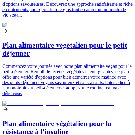
d'options savoureuses. Découvrez une approche satisfaisante et riche
en nutriments pour gérer le foie gras tout en adoptant un mode de
vie vegan.
Plan alimentaire végétalien pour le petit
déjeuner
Commencez votre journée avec notre plan alimentaire vegan pour le
petit-déjeuner. Rempli de recettes végétales et énergisantes, ce plan
offre une variété d'options pour bien démarrer votre matinée avec
des petits-déjeuners vegans savoureux et satisfaisants. Dites adieu à
la monotonie du petit-déjeuner et adoptez une routine matinale
délicieuse.
Plan alimentaire végétalien pour la
résistance à l'insuline