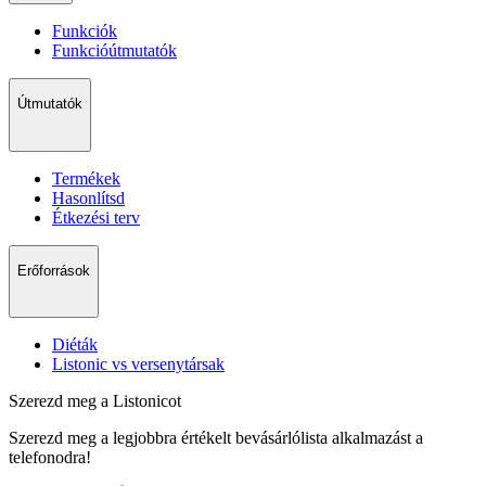
Funkciók
Funkcióútmutatók
Útmutatók
Termékek
Hasonlítsd
Étkezési terv
Erőforrások
Diéták
Listonic vs versenytársak
Szerezd meg a Listonicot
Szerezd meg a legjobbra értékelt bevásárlólista alkalmazást a
telefonodra!