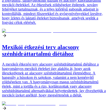
a fogyáshoz, tápanyagokban gazdag és alacsony kalóriatartalmú
mexikói ételekkel. Az étkezések zöldségekre építenek, sovány
fehérjéket tartalmaznak, és a teljes kiőrlésű gabonák adagjait is
kontrollálják, mindezt fűszerekkel és gyógynövényekkel ízesítve,
hogy ízletes és laktató ételeket biztosítsanak, amelyek segítik a
fogyási célok elérését.
Mexikói étkezési terv alacsony
szénhidráttartalmú diétához
A mexikói étkezési terv alacsony szénhidráttartalmú diétához a
hagyományos mexikói ételeket úgy alakítja át, hogy azok
illeszkedjenek az alacsony szénhidráttartalmú életmódhoz. A
hangsúly a húsokon és sajtokon, valamint a nem keményítő
zöldségeken van. A hagyományosan magas szénhidráttartalmú
ételek, mint a tortilla és a rizs, korlátozottak vagy alacsony
szénhidráttartalmú alternatívákkal helyettesítettek, így élvezhetjük a
mexikói ízeket anélkül, hogy megsértenénk a diétát.