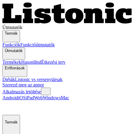
Útmutatók
Termék
Funkciók
Funkcióútmutatók
Útmutatók
Termékek
Hasonlítsd
Étkezési terv
Erőforrások
Diéták
Listonic vs versenytársak
Szerezd meg az appot
Alkalmazás letöltése
Android
iOS
iPad
Web
Windows
Mac
Termék