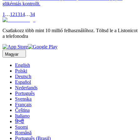
glikémiás kontrollt.
1
…
12
13
14
…
34
Csatlakozz több mint 10 millió felhasználóhoz. Töltsd le a Listonicot
a telefonodra
Magyar
English
Polski
Deutsch
Español
Nederlands
Português
Svenska
Français
Čeština
Italiano
हिन्दी
Suomi
Română
Português (Brasil)