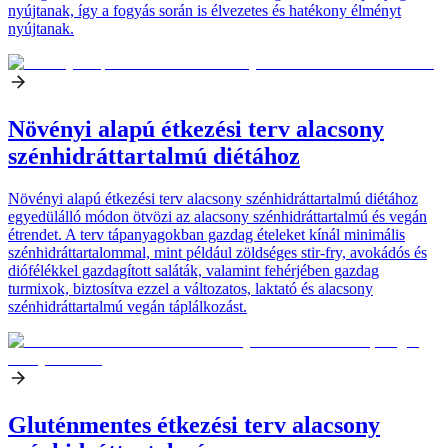
nyújtanak, így a fogyás során is élvezetes és hatékony élményt
nyújtanak.
Növényi alapú étkezési terv alacsony
szénhidráttartalmú diétához
Növényi alapú étkezési terv alacsony szénhidráttartalmú diétához
egyedülálló módon ötvözi az alacsony szénhidráttartalmú és vegán
étrendet. A terv tápanyagokban gazdag ételeket kínál minimális
szénhidráttartalommal, mint például zöldséges stir-fry, avokádós és
diófélékkel gazdagított saláták, valamint fehérjében gazdag
turmixok, biztosítva ezzel a változatos, laktató és alacsony
szénhidráttartalmú vegán táplálkozást.
Gluténmentes étkezési terv alacsony