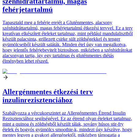
szénhidráttartalmú, magas
fehérjetartalmú
Tapasztald meg a fehérje erejét a Gluténmentes, alacsony
szénhidráttartalmú, magas fehérjetartalmú étkezési tervvel. Ez a terv
kreatívan elkészített ételeket tartalmaz, mint például mandulalisztből
készült palacsinta, grillezett csirke sült zöldségekkel és tenger
gyümölcseiből készült saláták. Minden étel úgy van megalkotva,
hogy jelentős fehérjebevitelt biztosítson, miközben a szénhidrátokat
alacsonyan tartja, így egy tartalmas és gluténmentes diétás
élményben lehet részed.
Allergénmentes étkezési terv
inzulinrezisztenciához
Szabályozza a vércukorszintet az Allergénmentes Étrend Insulin
Rezisztenciához segítségével. Ez az étrend olyan ételeket tartalmaz,
mint a quinoa és zöldségből készült tálak, sovány húsos stir-fry
ételek és bogyós gyümölcs smoothie-k, mindezt úgy készítve, hogy
mentes legyen a gyakori allergénektől, miközben támogatja a