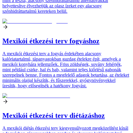
mint a tészta, alacsony szénhidráttartalmú alternatívákkal
helyettesítve élvezhetjük az olasz ízeket egy alacsony
szénhidráttartalmú kereteken belül.
Mexikói étkezési terv fogyáshoz
A mexikói étkezési terv a fogyás érdekében alacsony
kalóriatartalmú, tápanyagokban gazdag ételekre épít, amelyek a
mexikói konyhára jellemzőek. Friss zöldségek, sovány fehérjék,
mint például csirke, hal és bab, valamint teljes kiőrlésű gabonák
szerepelnek benne. Fontos a megfelelő adagok betartása, az ételeket
minimális olajjal készítik, és fűszerekkel, gyógynövényekkel
ízesítik, hogy elősegítsék a hatékony fogyást.
Mexikói étkezési terv diétázáshoz
A mexikói diétás étkezési terv kiegyensúlyozott megközelítést kínál