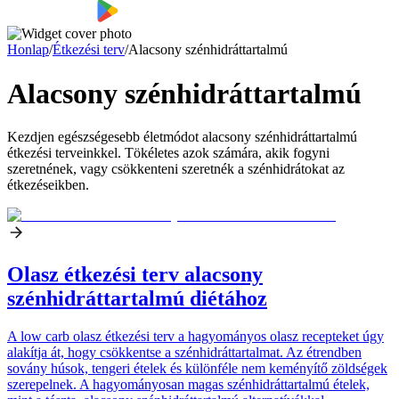
Honlap
/
Étkezési terv
/
Alacsony szénhidráttartalmú
Alacsony szénhidráttartalmú
Kezdjen egészségesebb életmódot alacsony szénhidráttartalmú
étkezési terveinkkel. Tökéletes azok számára, akik fogyni
szeretnének, vagy csökkenteni szeretnék a szénhidrátokat az
étkezéseikben.
Olasz étkezési terv alacsony
szénhidráttartalmú diétához
A low carb olasz étkezési terv a hagyományos olasz recepteket úgy
alakítja át, hogy csökkentse a szénhidráttartalmat. Az étrendben
sovány húsok, tengeri ételek és különféle nem keményítő zöldségek
szerepelnek. A hagyományosan magas szénhidráttartalmú ételek,