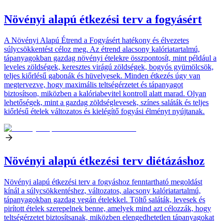
Növényi alapú étkezési terv a fogyásért
A Növényi Alapú Étrend a Fogyásért hatékony és élvezetes
súlycsökkentést céloz meg. Az étrend alacsony kalóriatartalmú,
tápanyagokban gazdag növényi ételekre összpontosít, mint például a
leveles zöldségek, keresztes virágú zöldségek, bogyós gyümölcsök,
teljes kiőrlésű gabonák és hüvelyesek. Minden étkezés úgy van
megtervezve, hogy maximális teltségérzetet és tápanyagot
biztosítson, miközben a kalóriabevitel kontroll alatt marad. Olyan
lehetőségek, mint a gazdag zöldséglevesek, színes saláták és teljes
kiőrlésű ételek változatos és kielégítő fogyási élményt nyújtanak.
Növényi alapú étkezési terv diétázáshoz
Növényi alapú étkezési terv a fogyáshoz fenntartható megoldást
kínál a súlycsökkentéshez, változatos, alacsony kalóriatartalmú,
tápanyagokban gazdag vegán ételekkel. Töltő saláták, levesek és
pirított ételek szerepelnek benne, amelyek mind azt célozzák, hogy
teltségérzetet biztosítsanak, miközben elengedhetetlen tápanyagokat