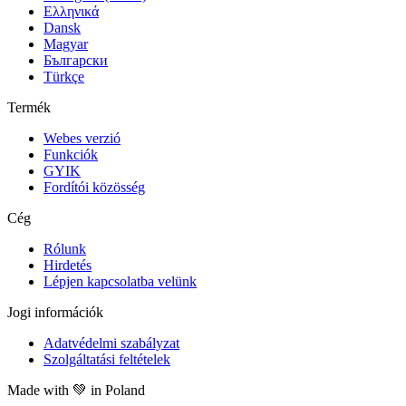
Ελληνικά
Dansk
Magyar
Български
Türkçe
Termék
Webes verzió
Funkciók
GYIK
Fordítói közösség
Cég
Rólunk
Hirdetés
Lépjen kapcsolatba velünk
Jogi információk
Adatvédelmi szabályzat
Szolgáltatási feltételek
Made with
💚
in Poland