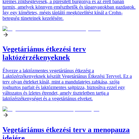
krémes zöldséglevesek, a pürésített burgonya és az érett banán
turmix, amelyek könnyen emészthetők és tápanyagokban gazdagok.
Így egy kíméletes, mégis tápláló megközelítést kínál a Crohn-
betegség tüneteinek kezelésére.
Vegetáriánus étkezési terv
laktózérzékenyeknek
Élvezze a laktózmentes vegetáriánus étkezést a
Laktózérzékenyeknek készült Vegetáriánus Étkezési Tervvel. Ez a
terv olyan ételeket kínál, mint a mandulatejes zabkása, szója
joghurtos parfait és laktózmentes sajtpizza, biztosítva ezzel egy
változatos és ízletes étrendet, amely tiszteletben tartja a
laktózérzékenységet és a vegetáriánus elveket.
Vegetáriánus étkezési terv a menopauza
idejére