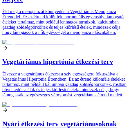
Éld meg a menopauzát könnyedén a Vegetáriánus Menopauza
Étrenddel. Ez az étrend különféle hormonális egyensúlyt támogató
ételeket tartalmaz, mint például lenmagos turmixok, kalciumban
gazdag zöldségpörköltek és teljes kiőrlésű ételek, mindezek célja,
hogy támogassák a nők egészségét a menopauza időszakában.
Vegetáriánus hipertónia étkezési terv
Élvezze a vegetáriánus étkezést a szív egészségére fókuszálva a
Vegetáriánus Hipertónia Étrendben. Ez az étrend különféle ételeket
tartalmaz, mint például káliumban gazdag zöldségpörköltek, rostban
bővelkedő saláták és teljes kiőrlésű ételek, mindezek célja, hogy
támogassák az egészséges vérnyomást vegetáriánus étrend mellett.
Nyári étkezési terv vegetáriánusoknak