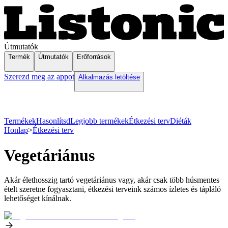
Útmutatók
Termék
Útmutatók
Erőforrások
Szerezd meg az appot
Alkalmazás letöltése
Termékek
Hasonlítsd
Legjobb termékek
Étkezési terv
Diéták
Honlap
>
Étkezési terv
Vegetáriánus
Akár élethosszig tartó vegetáriánus vagy, akár csak több húsmentes
ételt szeretne fogyasztani, étkezési terveink számos ízletes és tápláló
lehetőséget kínálnak.