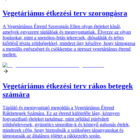
Vegetáriánus étkezési terv szorongásra
A Vegetáriánus Étrend Szorongás Ellen olyan ételeket kínál,
amelyek egyszerre táplálóak és megnyugtatóak. Élvezze az olyan
fogásokat, mint a spenótos-fetás tekercsek, diósaláták és teljes
kiőrlésű tészta zöldségekkel, mindezt úgy készítve, hogy támogassa
a mentális egészséget és csökkentse a stresszt vegetáriánus étrend
mellett.
Vegetáriánus étkezési terv rákos betegek
számára
Tápláló és megnyugtató megoldás a Vegetáriánus Étrend
Rákbetegek Számára. Ez az étrend különféle lágy, könnyen
fogyasztható ételeket tartalmaz, mint például pürésített
zöldséglevesek, gyümölcs smoothie-k és könnyű gabonás ételek,
mindezek célja, hogy biztosítsák a szükséges tápanyagokat és
támogassák az általános jólétet a rákkezelés során.