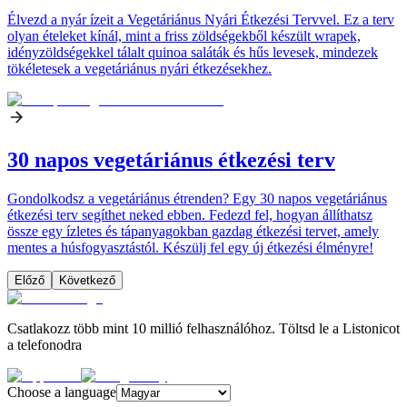
Élvezd a nyár ízeit a Vegetáriánus Nyári Étkezési Tervvel. Ez a terv
olyan ételeket kínál, mint a friss zöldségekből készült wrapek,
idényzöldségekkel tálalt quinoa saláták és hűs levesek, mindezek
tökéletesek a vegetáriánus nyári étkezésekhez.
30 napos vegetáriánus étkezési terv
Gondolkodsz a vegetáriánus étrenden? Egy 30 napos vegetáriánus
étkezési terv segíthet neked ebben. Fedezd fel, hogyan állíthatsz
össze egy ízletes és tápanyagokban gazdag étkezési tervet, amely
mentes a húsfogyasztástól. Készülj fel egy új étkezési élményre!
Előző
Következő
Csatlakozz több mint 10 millió felhasználóhoz. Töltsd le a Listonicot
a telefonodra
Choose a language