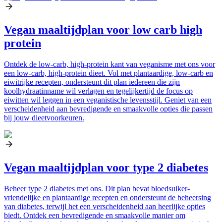
Vegan maaltijdplan voor low carb high
protein
Ontdek de low-carb, high-protein kant van veganisme met ons voor
een low-carb, high-protein dieet. Vol met plantaardige, low-carb en
eiwitrijke recepten, ondersteunt dit plan iedereen die zijn
koolhydraatinname wil verlagen en tegelijkertijd de focus op
eiwitten wil leggen in een veganistische levensstijl. Geniet van een
verscheidenheid aan bevredigende en smaakvolle opties die passen
bij jouw dieetvoorkeuren.
Vegan maaltijdplan voor type 2 diabetes
Beheer type 2 diabetes met ons. Dit plan bevat bloedsuiker-
vriendelijke en plantaardige recepten en ondersteunt de beheersing
van diabetes, terwijl het een verscheidenheid aan heerlijke opties
biedt. Ontdek een bevredigende en smaakvolle manier om