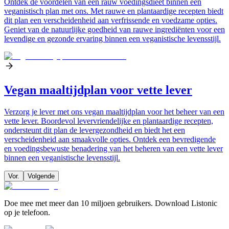
Ontdek de voordelen van een rauw voedingsdieet binnen een
veganistisch plan met ons. Met rauwe en plantaardige recepten biedt
dit plan een verscheidenheid aan verfrissende en voedzame opties.
Geniet van de natuurlijke goedheid van rauwe ingrediënten voor een
levendige en gezonde ervaring binnen een veganistische levensstijl.
Vegan maaltijdplan voor vette lever
Verzorg je lever met ons vegan maaltijdplan voor het beheer van een
vette lever. Boordevol levervriendelijke en plantaardige recepten,
ondersteunt dit plan de levergezondheid en biedt het een
verscheidenheid aan smaakvolle opties. Ontdek een bevredigende
en voedingsbewuste benadering van het beheren van een vette lever
binnen een veganistische levensstijl.
Vor.
Volgende
Doe mee met meer dan 10 miljoen gebruikers. Download Listonic
op je telefoon.