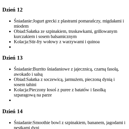
Dzień 12
Śniadanie:
Jogurt grecki z plastrami pomarańczy, migdałami i
miodem
Obiad:
Sałatka ze szpinakiem, truskawkami, grillowanym
kurczakiem i sosem balsamicznym
Kolacja:
Stir-fry wołowy z warzywami i quinoa
Dzień 13
Śniadanie:
Burrito śniadaniowe z jajecznicą, czarną fasolą,
awokado i salsą
Obiad:
Sałatka z soczewicą, jarmużem, pieczoną dynią i
sosem tahini
Kolacja:
Pieczony łosoś z puree z batatów i fasolką
szparagową na parze
Dzień 14
Śniadanie:
Smoothie bowl z szpinakiem, bananem, jagodami i
pestkami dyni