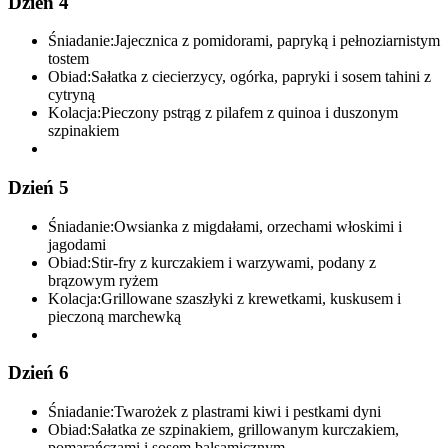
Dzień 4
Śniadanie:
Jajecznica z pomidorami, papryką i pełnoziarnistym
tostem
Obiad:
Sałatka z ciecierzycy, ogórka, papryki i sosem tahini z
cytryną
Kolacja:
Pieczony pstrąg z pilafem z quinoa i duszonym
szpinakiem
Dzień 5
Śniadanie:
Owsianka z migdałami, orzechami włoskimi i
jagodami
Obiad:
Stir-fry z kurczakiem i warzywami, podany z
brązowym ryżem
Kolacja:
Grillowane szaszłyki z krewetkami, kuskusem i
pieczoną marchewką
Dzień 6
Śniadanie:
Twarożek z plastrami kiwi i pestkami dyni
Obiad:
Sałatka ze szpinakiem, grillowanym kurczakiem,
pomarańczami i sosem balsamicznym