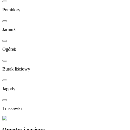
Pomidory
Jarmuż
Ogórek
Burak liściowy
Jagody
Truskawki
Orzechy i nasiona