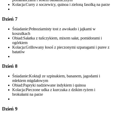
Kolacja:
Curry z soczewicy, quinoa i zieloną fasolką na parze
Dzień 7
Śniadanie:
Pełnoziarnisty tost z awokado i jajkami w
koszulkach
Obiad:
Sałatka z tuńczykiem, mixem sałat, pomidorami i
ogórkiem
Kolacja:
Grillowany łosoś z pieczonymi szparagami i puree z
batatów
Dzień 8
Śniadanie:
Koktajl ze szpinakiem, bananem, jagodami i
mlekiem migdałowym
Obiad:
Papryki nadziewane indykiem i quinoa
Kolacja:
Pieczone udka z kurczaka z dzikim ryżem i
brokułami na parze
Dzień 9