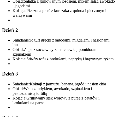
Obiad:
Sałatka z grillowanym łososiem, mixem sałat, awokado
i jagodami
Kolacja:
Pieczona pierś z kurczaka z quinoa i pieczonymi
warzywami
Dzień 2
Śniadanie:
Jogurt grecki z jagodami, migdałami i nasionami
lnu
Obiad:
Zupa z soczewicy z marchewką, pomidorami i
szpinakiem
Kolacja:
Stir-fry tofu z brokułami, papryką i brązowym ryżem
Dzień 3
Śniadanie:
Koktajl z jarmużu, banana, jagód i nasion chia
Obiad:
Wrap z indykiem, awokado, szpinakiem i
pełnoziarnistą tortillą
Kolacja:
Grillowany stek wołowy z puree z batatów i
brokułami na parze