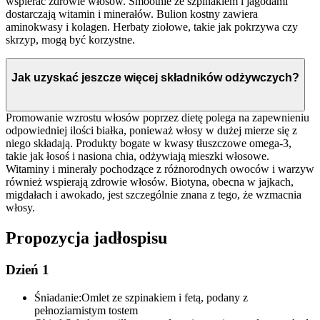
wspierać zdrowie włosów. Smoothie ze szpinakiem i jagodami
dostarczają witamin i minerałów. Bulion kostny zawiera
aminokwasy i kolagen. Herbaty ziołowe, takie jak pokrzywa czy
skrzyp, mogą być korzystne.
Jak uzyskać jeszcze więcej składników odżywczych?
Promowanie wzrostu włosów poprzez dietę polega na zapewnieniu
odpowiedniej ilości białka, ponieważ włosy w dużej mierze się z
niego składają. Produkty bogate w kwasy tłuszczowe omega-3,
takie jak łosoś i nasiona chia, odżywiają mieszki włosowe.
Witaminy i minerały pochodzące z różnorodnych owoców i warzyw
również wspierają zdrowie włosów. Biotyna, obecna w jajkach,
migdałach i awokado, jest szczególnie znana z tego, że wzmacnia
włosy.
Propozycja jadłospisu
Dzień 1
Śniadanie:
Omlet ze szpinakiem i fetą, podany z
pełnoziarnistym tostem