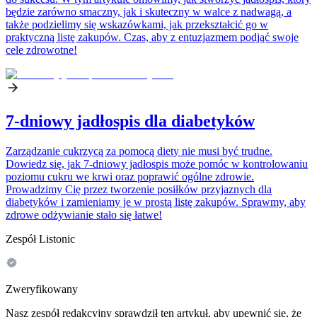
będzie zarówno smaczny, jak i skuteczny w walce z nadwagą, a
także podzielimy się wskazówkami, jak przekształcić go w
praktyczną listę zakupów. Czas, aby z entuzjazmem podjąć swoje
cele zdrowotne!
7-dniowy jadłospis dla diabetyków
Zarządzanie cukrzycą za pomocą diety nie musi być trudne.
Dowiedz się, jak 7-dniowy jadłospis może pomóc w kontrolowaniu
poziomu cukru we krwi oraz poprawić ogólne zdrowie.
Prowadzimy Cię przez tworzenie posiłków przyjaznych dla
diabetyków i zamieniamy je w prostą listę zakupów. Sprawmy, aby
zdrowe odżywianie stało się łatwe!
Zespół Listonic
Zweryfikowany
Nasz zespół redakcyjny sprawdził ten artykuł, aby upewnić się, że