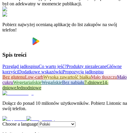
był on adekwatny w momencie publikacji.
Pobierz najwyżej ocenianą aplikację do list zakupów na swój
telefon!
Spis treści
Przegląd jadłospisu
Co warto jeść?
Produkty niezalecane
Główne
korzyści
Dodatkowe wskazówki
Propozycja jadłospisu
Bez glutenu
Low-carb
Wysoka zawartość białka
Mało tłuszczu
Mało
cukru
Wegetariańskie
Wegańskie
Bez nabiału
7-dniowe
14-
dniowe
Jednodniowe
Dołącz do ponad 10 milionów użytkowników. Pobierz Listonic na
swój telefon.
Choose a language