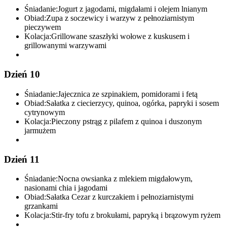
Śniadanie:
Jogurt z jagodami, migdałami i olejem lnianym
Obiad:
Zupa z soczewicy i warzyw z pełnoziarnistym
pieczywem
Kolacja:
Grillowane szaszłyki wołowe z kuskusem i
grillowanymi warzywami
Dzień 10
Śniadanie:
Jajecznica ze szpinakiem, pomidorami i fetą
Obiad:
Sałatka z ciecierzycy, quinoa, ogórka, papryki i sosem
cytrynowym
Kolacja:
Pieczony pstrąg z pilafem z quinoa i duszonym
jarmużem
Dzień 11
Śniadanie:
Nocna owsianka z mlekiem migdałowym,
nasionami chia i jagodami
Obiad:
Sałatka Cezar z kurczakiem i pełnoziarnistymi
grzankami
Kolacja:
Stir-fry tofu z brokułami, papryką i brązowym ryżem