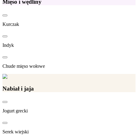
Mięso i wędliny
Kurczak
Indyk
Chude mięso wołowe
Nabiał i jaja
Jogurt grecki
Serek wiejski