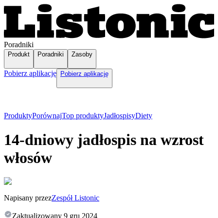
Poradniki
Produkt
Poradniki
Zasoby
Pobierz aplikację
Pobierz aplikację
Produkty
Porównaj
Top produkty
Jadłospisy
Diety
14-dniowy jadłospis na wzrost
włosów
Napisany przez
Zespół Listonic
Zaktualizowany
9 gru 2024