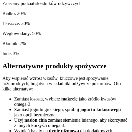
Zalecany podział składników odżywczych
Białko
:
20
%
Tłuszcze
:
20
%
Węglowodany
:
50
%
Błonnik
:
7
%
Inne
:
3
%
Alternatywne produkty spożywcze
Aby wspierać wzrost włosów, kluczowe jest spożywanie
różnorodnych, bogatych w składniki odżywcze pokarmów. Oto
kilka alternatyw:
Zamiast łososia, wybierz
makrelę
jako źródło kwasów
omega-3.
Zamiast jogurtu greckiego, spróbuj
jogurtu kokosowego
jako opcji bezmlecznej.
Użyj
nasion chia
zamiast siemienia lnianego, aby skorzystać
z innych korzyści omega-3.
Wymień bataty na
dynię piżmową
dla dodatkowych