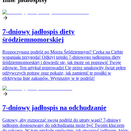
7-dniowy jadłospis diety
śródziemnomorskiej
Rozpoczynasz podróż po Morzu Śródziemnym? Czeka na Ciebie
wspaniała przygoda! Odkryj tajniki 7-dniowego jadłospisu diety
śródziemnomorskiej i dowiedz się, jak może on poprawić Twoje
zdrowie. Ten artykuł poprowadzi Cię przez smakowity świat pełen
odżywczych potraw oraz pokaże, jak zamienić te posiłki w
efektywną listę zakupów. Wyruszmy w tę podróż!
7-dniowy jadłospis na odchudzanie
Gotowy, aby rozpocząć swoją podróż do utraty wagi? 7-dniowy
jadłospis dostosowany do odchudzania może być Twoim kluczem
do sukcesu. W tym artykule omówimy, jak stworzyć jadłospis, który