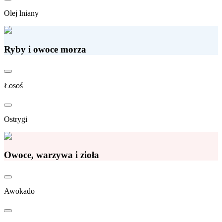
Olej lniany
Ryby i owoce morza
Łosoś
Ostrygi
Owoce, warzywa i zioła
Awokado