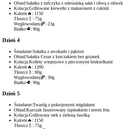
Obiad:
Sałatka z tuńczyka z mieszanką sałat i oliwą z oliwek
Kolacja:
Grillowane krewetki z makaronem z cukinii
Kalorie
🔥:
1150
Tłuszcz
💧:
75g
Węglowodany
🌾:
23g
Białko
🥩:
90g
Dzień 4
Śniadanie:
Sałatka z awokado i jajkiem
Obiad:
Sałatka Cezar z kurczakiem bez grzanek
Kolacja:
Kotlety wieprzowe z pieczonymi brukselkami
Kalorie
🔥:
1200
Tłuszcz
💧:
80g
Węglowodany
🌾:
30g
Białko
🥩:
90g
Dzień 5
Śniadanie:
Twaróg z pokrojonymi migdałami
Obiad:
Kurczak faszerowany szpinakiem i serem feta
Kolacja:
Grillowany stek z zieloną fasolką
Kalorie
🔥:
1150
Tłuszcz
💧:
75g