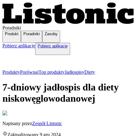
Poradniki
Produkt
Poradniki
Zasoby
Pobierz aplikację
Pobierz aplikację
Produkty
Porównaj
Top produkty
Jadłospisy
Diety
7-dniowy jadłospis dla diety
niskowęglowodanowej
Napisany przez
Zespół Listonic
Zaktualizowany
9 gru 2024