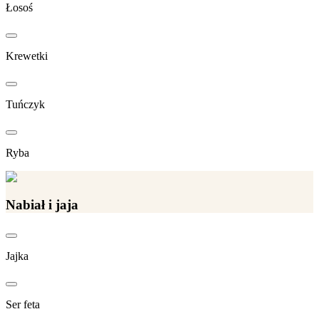
Łosoś
Krewetki
Tuńczyk
Ryba
Nabiał i jaja
Jajka
Ser feta