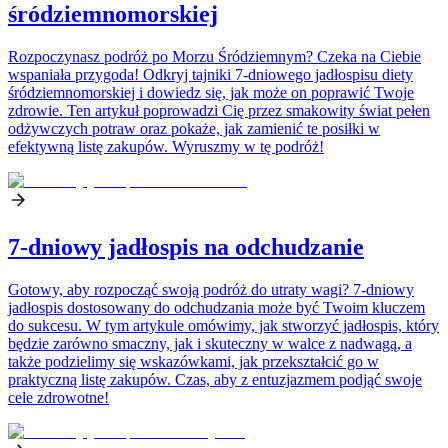
śródziemnomorskiej
Rozpoczynasz podróż po Morzu Śródziemnym? Czeka na Ciebie
wspaniała przygoda! Odkryj tajniki 7-dniowego jadłospisu diety
śródziemnomorskiej i dowiedz się, jak może on poprawić Twoje
zdrowie. Ten artykuł poprowadzi Cię przez smakowity świat pełen
odżywczych potraw oraz pokaże, jak zamienić te posiłki w
efektywną listę zakupów. Wyruszmy w tę podróż!
7-dniowy jadłospis na odchudzanie
Gotowy, aby rozpocząć swoją podróż do utraty wagi? 7-dniowy
jadłospis dostosowany do odchudzania może być Twoim kluczem
do sukcesu. W tym artykule omówimy, jak stworzyć jadłospis, który
będzie zarówno smaczny, jak i skuteczny w walce z nadwagą, a
także podzielimy się wskazówkami, jak przekształcić go w
praktyczną listę zakupów. Czas, aby z entuzjazmem podjąć swoje
cele zdrowotne!