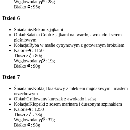
Węglowodany
🌾:
28g
Białko
🥩:
95g
Dzień 6
Śniadanie:
Bekon z jajkami
Obiad:
Sałatka Cobb z jajkami na twardo, awokado i serem
pleśniowym
Kolacja:
Ryba w maśle cytrynowym z gotowanym brokułem
Kalorie
🔥:
1150
Tłuszcz
💧:
80g
Węglowodany
🌾:
19g
Białko
🥩:
90g
Dzień 7
Śniadanie:
Koktajl białkowy z mlekiem migdałowym i masłem
orzechowym
Obiad:
Grillowany kurczak z awokado i salsą
Kolacja:
Klopsiki z sosem marinara i duszonym szpinakiem
Kalorie
🔥:
1250
Tłuszcz
💧:
78g
Węglowodany
🌾:
37g
Białko
🥩:
98g