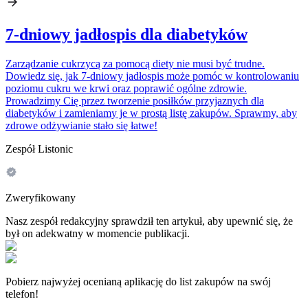
7-dniowy jadłospis dla diabetyków
Zarządzanie cukrzycą za pomocą diety nie musi być trudne.
Dowiedz się, jak 7-dniowy jadłospis może pomóc w kontrolowaniu
poziomu cukru we krwi oraz poprawić ogólne zdrowie.
Prowadzimy Cię przez tworzenie posiłków przyjaznych dla
diabetyków i zamieniamy je w prostą listę zakupów. Sprawmy, aby
zdrowe odżywianie stało się łatwe!
Zespół Listonic
Zweryfikowany
Nasz zespół redakcyjny sprawdził ten artykuł, aby upewnić się, że
był on adekwatny w momencie publikacji.
Pobierz najwyżej ocenianą aplikację do list zakupów na swój
telefon!