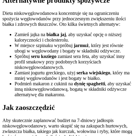
Alternatywne produkty spożywcze
Dieta niskowęglowodanowa koncentruje się na ograniczeniu
spożycia węglowodanów przy jednoczesnym zwiększeniu ilości
białka i zdrowych tłuszczów. Oto kilka świetnych alternatyw:
Zamień jajka na
białka jaj
, aby uzyskać opcję o niższej
kaloryczności i cholesterolu.
W miejsce szpinaku wypróbuj
jarmuż
, który jest równie
ubogi w węglowodany i bogaty w składniki odżywcze.
Spróbuj
seru koziego
zamiast sera feta, aby uzyskać inny
profil smakowy przy podobnych korzyściach
niskowęglowodanowych.
Zamiast jogurtu greckiego, użyj
serka wiejskiego
, który ma
mniej węglowodanów i jest bogaty w białko.
Podmień makaron z cukinii na
dynię spaghetti
, aby uzyskać
inną niskowęglowodanową, bogatą w składniki odżywcze
alternatywę dla makaronu.
Jak zaoszczędzić
Aby skutecznie zaplanować budżet na 7-dniowy jadłospis
niskowęglowodanowy, warto skupić się na zakupach hurtowych,
zwłaszcza białka, takiego jak kurczak, wołowina i ryby, które mogą