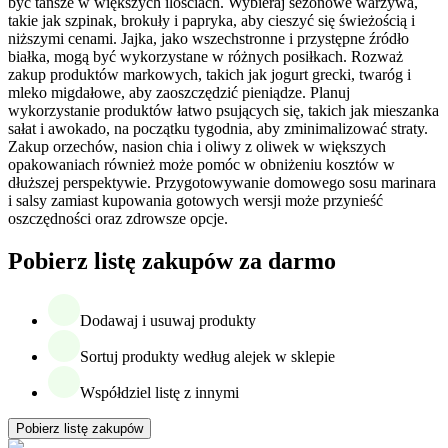
być tańsze w większych ilościach. Wybieraj sezonowe warzywa,
takie jak szpinak, brokuły i papryka, aby cieszyć się świeżością i
niższymi cenami. Jajka, jako wszechstronne i przystępne źródło
białka, mogą być wykorzystane w różnych posiłkach. Rozważ
zakup produktów markowych, takich jak jogurt grecki, twaróg i
mleko migdałowe, aby zaoszczędzić pieniądze. Planuj
wykorzystanie produktów łatwo psujących się, takich jak mieszanka
sałat i awokado, na początku tygodnia, aby zminimalizować straty.
Zakup orzechów, nasion chia i oliwy z oliwek w większych
opakowaniach również może pomóc w obniżeniu kosztów w
dłuższej perspektywie. Przygotowywanie domowego sosu marinara
i salsy zamiast kupowania gotowych wersji może przynieść
oszczędności oraz zdrowsze opcje.
Pobierz listę zakupów za darmo
Dodawaj i usuwaj produkty
Sortuj produkty według alejek w sklepie
Współdziel listę z innymi
Pobierz listę zakupów