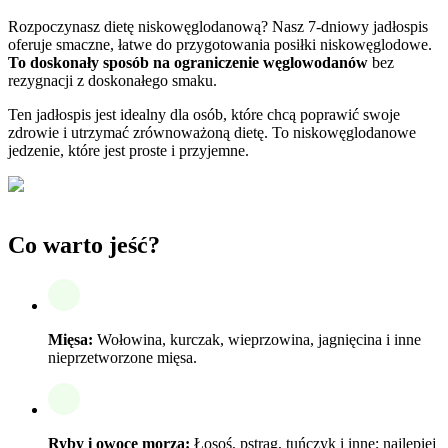
Rozpoczynasz dietę niskowęglodanową? Nasz 7-dniowy jadłospis
oferuje smaczne, łatwe do przygotowania posiłki niskowęglodowe.
To doskonały sposób na ograniczenie węglowodanów
bez
rezygnacji z doskonałego smaku.
Ten jadłospis jest idealny dla osób, które chcą poprawić swoje
zdrowie i utrzymać zrównoważoną dietę. To niskowęglodanowe
jedzenie, które jest proste i przyjemne.
Co warto jeść?
Mięsa:
Wołowina, kurczak, wieprzowina, jagnięcina i inne
nieprzetworzone mięsa.
Ryby i owoce morza:
Łosoś, pstrąg, tuńczyk i inne; najlepiej