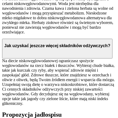
celami niskowęglowodanowymi. Woda jest niezbędna dla
nawodnienia i zdrowia. Czarna kawa i zielona herbata są wolne od
węglowodanów i mogą przyspieszać metabolizm. Niesłodzone
mleko migdałowe to dobra niskowęglowodanowa alternatywa dla
zwykłego mleka. Herbaty ziołowe również są świetnym wyborem,
ponieważ nie zawierają węglowodanów i mogą być bardzo
orzeźwiające.
Jak uzyskać jeszcze więcej składników odżywczych?
Na diecie niskowęglowodanowej ograniczasz spożycie
węglowodanów na rzecz białek i tłuszczów. Wybieraj chude białka,
takie jak kurczak czy ryby, aby wspierać zdrowie mięśni i
zaspokajać głód. Zdrowe tłuszcze, które znajdziesz w orzechach i
oliwie z oliwek, będą Twoim źródłem energii i wsparcia dla mózgu.
Uzupełniaj swoją dietę o warzywa niskoskrobiowe, które dostarczą
Ci cennych składników odżywczych przy niskiej zawartości
węglowodanów. Gdy decydujesz się na węglowodany, wybieraj
opcje takie jak jagody czy zielone liście, które mają niski indeks
glikemiczny.
Propozycja jadłospisu