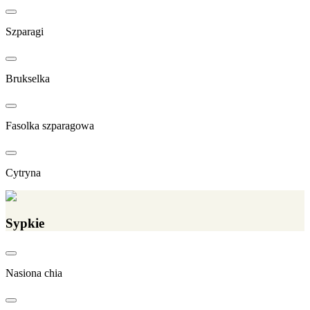
Szparagi
Brukselka
Fasolka szparagowa
Cytryna
Sypkie
Nasiona chia