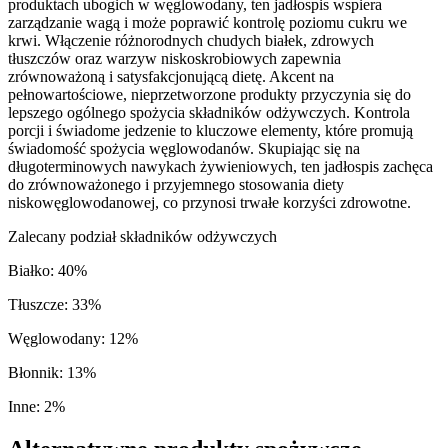
produktach ubogich w węglowodany, ten jadłospis wspiera
zarządzanie wagą i może poprawić kontrolę poziomu cukru we
krwi. Włączenie różnorodnych chudych białek, zdrowych
tłuszczów oraz warzyw niskoskrobiowych zapewnia
zrównoważoną i satysfakcjonującą dietę. Akcent na
pełnowartościowe, nieprzetworzone produkty przyczynia się do
lepszego ogólnego spożycia składników odżywczych. Kontrola
porcji i świadome jedzenie to kluczowe elementy, które promują
świadomość spożycia węglowodanów. Skupiając się na
długoterminowych nawykach żywieniowych, ten jadłospis zachęca
do zrównoważonego i przyjemnego stosowania diety
niskowęglowodanowej, co przynosi trwałe korzyści zdrowotne.
Zalecany podział składników odżywczych
Białko
:
40
%
Tłuszcze
:
33
%
Węglowodany
:
12
%
Błonnik
:
13
%
Inne
:
2
%