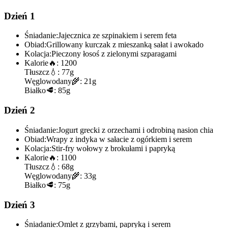
Dzień 1
Śniadanie:
Jajecznica ze szpinakiem i serem feta
Obiad:
Grillowany kurczak z mieszanką sałat i awokado
Kolacja:
Pieczony łosoś z zielonymi szparagami
Kalorie
🔥:
1200
Tłuszcz
💧:
77g
Węglowodany
🌾:
21g
Białko
🥩:
85g
Dzień 2
Śniadanie:
Jogurt grecki z orzechami i odrobiną nasion chia
Obiad:
Wrapy z indyka w sałacie z ogórkiem i serem
Kolacja:
Stir-fry wołowy z brokułami i papryką
Kalorie
🔥:
1100
Tłuszcz
💧:
68g
Węglowodany
🌾:
33g
Białko
🥩:
75g
Dzień 3
Śniadanie:
Omlet z grzybami, papryką i serem