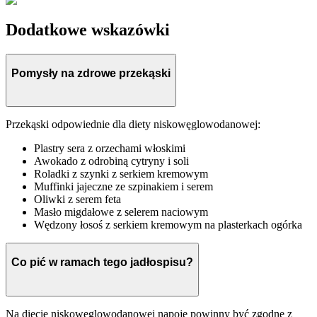
Dodatkowe wskazówki
Pomysły na zdrowe przekąski
Przekąski odpowiednie dla diety niskowęglowodanowej:
Plastry sera z orzechami włoskimi
Awokado z odrobiną cytryny i soli
Roladki z szynki z serkiem kremowym
Muffinki jajeczne ze szpinakiem i serem
Oliwki z serem feta
Masło migdałowe z selerem naciowym
Wędzony łosoś z serkiem kremowym na plasterkach ogórka
Co pić w ramach tego jadłospisu?
Na diecie niskowęglowodanowej napoje powinny być zgodne z