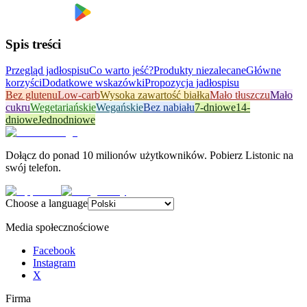
Spis treści
Przegląd jadłospisu
Co warto jeść?
Produkty niezalecane
Główne
korzyści
Dodatkowe wskazówki
Propozycja jadłospisu
Bez glutenu
Low-carb
Wysoka zawartość białka
Mało tłuszczu
Mało
cukru
Wegetariańskie
Wegańskie
Bez nabiału
7-dniowe
14-
dniowe
Jednodniowe
Dołącz do ponad 10 milionów użytkowników. Pobierz Listonic na
swój telefon.
Choose a language
Media społecznościowe
Facebook
Instagram
X
Firma