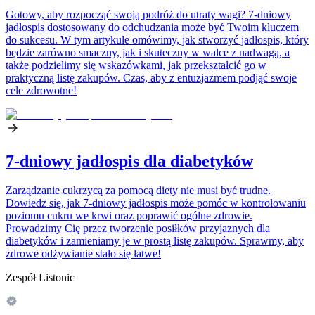
Gotowy, aby rozpocząć swoją podróż do utraty wagi? 7-dniowy
jadłospis dostosowany do odchudzania może być Twoim kluczem
do sukcesu. W tym artykule omówimy, jak stworzyć jadłospis, który
będzie zarówno smaczny, jak i skuteczny w walce z nadwagą, a
także podzielimy się wskazówkami, jak przekształcić go w
praktyczną listę zakupów. Czas, aby z entuzjazmem podjąć swoje
cele zdrowotne!
7-dniowy jadłospis dla diabetyków
Zarządzanie cukrzycą za pomocą diety nie musi być trudne.
Dowiedz się, jak 7-dniowy jadłospis może pomóc w kontrolowaniu
poziomu cukru we krwi oraz poprawić ogólne zdrowie.
Prowadzimy Cię przez tworzenie posiłków przyjaznych dla
diabetyków i zamieniamy je w prostą listę zakupów. Sprawmy, aby
zdrowe odżywianie stało się łatwe!
Zespół Listonic