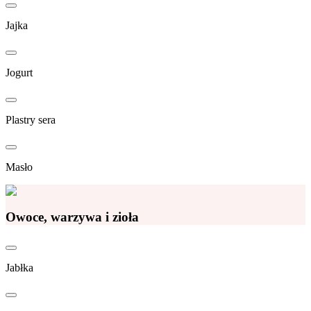
Jajka
Jogurt
Plastry sera
Masło
Owoce, warzywa i zioła
Jabłka