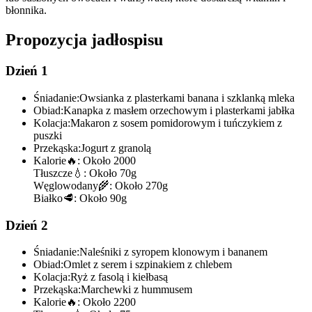
błonnika.
Propozycja jadłospisu
Dzień 1
Śniadanie:
Owsianka z plasterkami banana i szklanką mleka
Obiad:
Kanapka z masłem orzechowym i plasterkami jabłka
Kolacja:
Makaron z sosem pomidorowym i tuńczykiem z
puszki
Przekąska:
Jogurt z granolą
Kalorie
🔥:
Około 2000
Tłuszcze
💧:
Około 70g
Węglowodany
🌾:
Około 270g
Białko
🥩:
Około 90g
Dzień 2
Śniadanie:
Naleśniki z syropem klonowym i bananem
Obiad:
Omlet z serem i szpinakiem z chlebem
Kolacja:
Ryż z fasolą i kiełbasą
Przekąska:
Marchewki z hummusem
Kalorie
🔥:
Około 2200