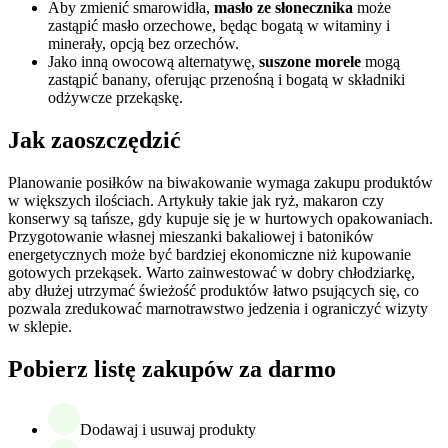
Aby zmienić smarowidła,
masło ze słonecznika
może
zastąpić masło orzechowe, będąc bogatą w witaminy i
minerały, opcją bez orzechów.
Jako inną owocową alternatywę,
suszone morele
mogą
zastąpić banany, oferując przenośną i bogatą w składniki
odżywcze przekąskę.
Jak zaoszczędzić
Planowanie posiłków na biwakowanie wymaga zakupu produktów
w większych ilościach. Artykuły takie jak ryż, makaron czy
konserwy są tańsze, gdy kupuje się je w hurtowych opakowaniach.
Przygotowanie własnej mieszanki bakaliowej i batoników
energetycznych może być bardziej ekonomiczne niż kupowanie
gotowych przekąsek. Warto zainwestować w dobry chłodziarkę,
aby dłużej utrzymać świeżość produktów łatwo psujących się, co
pozwala zredukować marnotrawstwo jedzenia i ograniczyć wizyty
w sklepie.
Pobierz listę zakupów za darmo
Dodawaj i usuwaj produkty