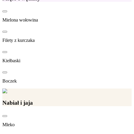
Mielona wołowina
Filety z kurczaka
Kiełbaski
Boczek
Nabiał i jaja
Mleko