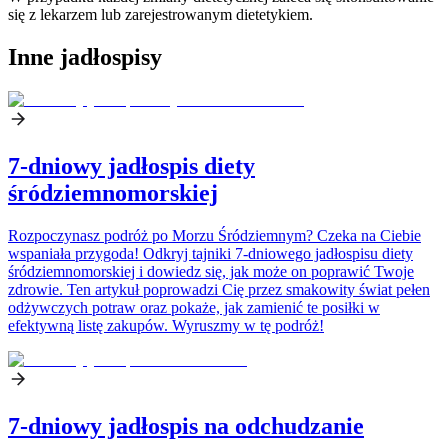
się z lekarzem lub zarejestrowanym dietetykiem.
Inne jadłospisy
7-dniowy jadłospis diety
śródziemnomorskiej
Rozpoczynasz podróż po Morzu Śródziemnym? Czeka na Ciebie
wspaniała przygoda! Odkryj tajniki 7-dniowego jadłospisu diety
śródziemnomorskiej i dowiedz się, jak może on poprawić Twoje
zdrowie. Ten artykuł poprowadzi Cię przez smakowity świat pełen
odżywczych potraw oraz pokaże, jak zamienić te posiłki w
efektywną listę zakupów. Wyruszmy w tę podróż!
7-dniowy jadłospis na odchudzanie