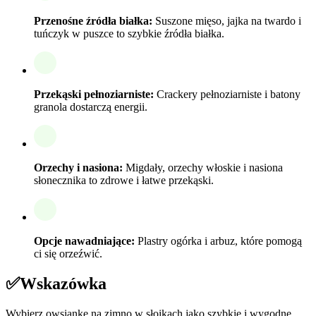
Przenośne źródła białka:
Suszone mięso, jajka na twardo i
tuńczyk w puszce to szybkie źródła białka.
Przekąski pełnoziarniste:
Crackery pełnoziarniste i batony
granola dostarczą energii.
Orzechy i nasiona:
Migdały, orzechy włoskie i nasiona
słonecznika to zdrowe i łatwe przekąski.
Opcje nawadniające:
Plastry ogórka i arbuz, które pomogą
ci się orzeźwić.
✅
Wskazówka
Wybierz owsiankę na zimno w słoikach jako szybkie i wygodne