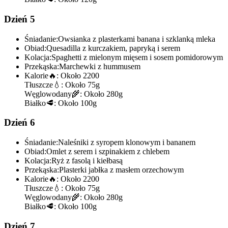
Dzień 5
Śniadanie:
Owsianka z plasterkami banana i szklanką mleka
Obiad:
Quesadilla z kurczakiem, papryką i serem
Kolacja:
Spaghetti z mielonym mięsem i sosem pomidorowym
Przekąska:
Marchewki z hummusem
Kalorie
🔥:
Około 2200
Tłuszcze
💧:
Około 75g
Węglowodany
🌾:
Około 280g
Białko
🥩:
Około 100g
Dzień 6
Śniadanie:
Naleśniki z syropem klonowym i bananem
Obiad:
Omlet z serem i szpinakiem z chlebem
Kolacja:
Ryż z fasolą i kiełbasą
Przekąska:
Plasterki jabłka z masłem orzechowym
Kalorie
🔥:
Około 2200
Tłuszcze
💧:
Około 75g
Węglowodany
🌾:
Około 280g
Białko
🥩:
Około 100g
Dzień 7