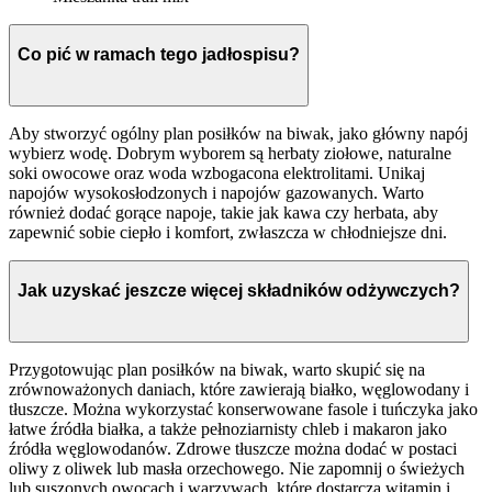
Co pić w ramach tego jadłospisu?
Aby stworzyć ogólny plan posiłków na biwak, jako główny napój
wybierz wodę. Dobrym wyborem są herbaty ziołowe, naturalne
soki owocowe oraz woda wzbogacona elektrolitami. Unikaj
napojów wysokosłodzonych i napojów gazowanych. Warto
również dodać gorące napoje, takie jak kawa czy herbata, aby
zapewnić sobie ciepło i komfort, zwłaszcza w chłodniejsze dni.
Jak uzyskać jeszcze więcej składników odżywczych?
Przygotowując plan posiłków na biwak, warto skupić się na
zrównoważonych daniach, które zawierają białko, węglowodany i
tłuszcze. Można wykorzystać konserwowane fasole i tuńczyka jako
łatwe źródła białka, a także pełnoziarnisty chleb i makaron jako
źródła węglowodanów. Zdrowe tłuszcze można dodać w postaci
oliwy z oliwek lub masła orzechowego. Nie zapomnij o świeżych
lub suszonych owocach i warzywach, które dostarczą witamin i