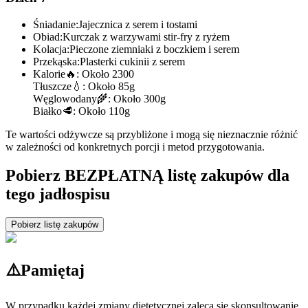
Śniadanie:
Jajecznica z serem i tostami
Obiad:
Kurczak z warzywami stir-fry z ryżem
Kolacja:
Pieczone ziemniaki z boczkiem i serem
Przekąska:
Plasterki cukinii z serem
Kalorie
🔥:
Około 2300
Tłuszcze
💧:
Około 85g
Węglowodany
🌾:
Około 300g
Białko
🥩:
Około 110g
Te wartości odżywcze są przybliżone i mogą się nieznacznie różnić
w zależności od konkretnych porcji i metod przygotowania.
Pobierz BEZPŁATNĄ listę zakupów dla
tego jadłospisu
Pobierz listę zakupów
⚠️
Pamiętaj
W przypadku każdej zmiany dietetycznej zaleca się skonsultowanie