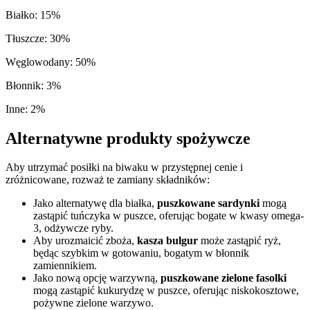
Białko
:
15
%
Tłuszcze
:
30
%
Węglowodany
:
50
%
Błonnik
:
3
%
Inne
:
2
%
Alternatywne produkty spożywcze
Aby utrzymać posiłki na biwaku w przystępnej cenie i
zróżnicowane, rozważ te zamiany składników:
Jako alternatywę dla białka,
puszkowane sardynki
mogą
zastąpić tuńczyka w puszce, oferując bogate w kwasy omega-
3, odżywcze ryby.
Aby urozmaicić zboża,
kasza bulgur
może zastąpić ryż,
będąc szybkim w gotowaniu, bogatym w błonnik
zamiennikiem.
Jako nową opcję warzywną,
puszkowane zielone fasolki
mogą zastąpić kukurydzę w puszce, oferując niskokosztowe,
pożywne zielone warzywo.