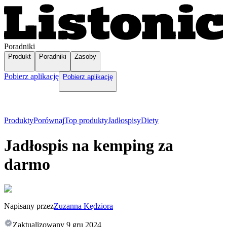
Poradniki
Produkt
Poradniki
Zasoby
Pobierz aplikację
Pobierz aplikację
Produkty
Porównaj
Top produkty
Jadłospisy
Diety
Jadłospis na kemping za
darmo
Napisany przez
Zuzanna Kędziora
Zaktualizowany
9 gru 2024