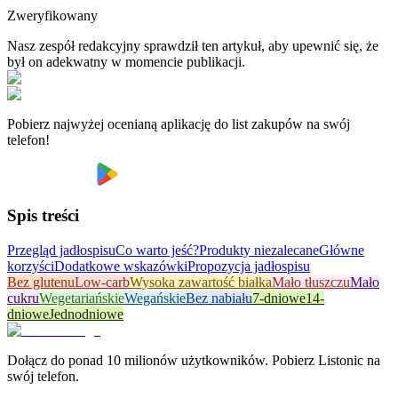
Zweryfikowany
Nasz zespół redakcyjny sprawdził ten artykuł, aby upewnić się, że
był on adekwatny w momencie publikacji.
Pobierz najwyżej ocenianą aplikację do list zakupów na swój
telefon!
Spis treści
Przegląd jadłospisu
Co warto jeść?
Produkty niezalecane
Główne
korzyści
Dodatkowe wskazówki
Propozycja jadłospisu
Bez glutenu
Low-carb
Wysoka zawartość białka
Mało tłuszczu
Mało
cukru
Wegetariańskie
Wegańskie
Bez nabiału
7-dniowe
14-
dniowe
Jednodniowe
Dołącz do ponad 10 milionów użytkowników. Pobierz Listonic na
swój telefon.