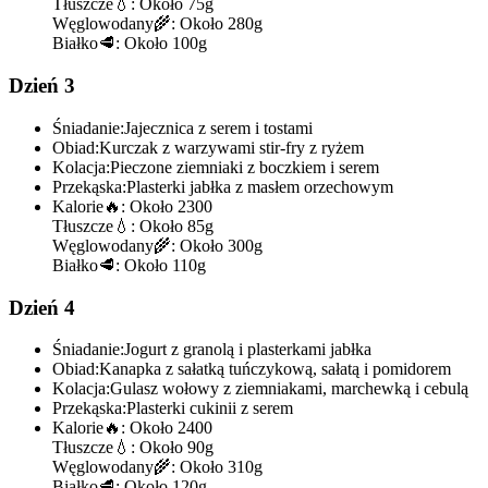
Tłuszcze
💧:
Około 75g
Węglowodany
🌾:
Około 280g
Białko
🥩:
Około 100g
Dzień 3
Śniadanie:
Jajecznica z serem i tostami
Obiad:
Kurczak z warzywami stir-fry z ryżem
Kolacja:
Pieczone ziemniaki z boczkiem i serem
Przekąska:
Plasterki jabłka z masłem orzechowym
Kalorie
🔥:
Około 2300
Tłuszcze
💧:
Około 85g
Węglowodany
🌾:
Około 300g
Białko
🥩:
Około 110g
Dzień 4
Śniadanie:
Jogurt z granolą i plasterkami jabłka
Obiad:
Kanapka z sałatką tuńczykową, sałatą i pomidorem
Kolacja:
Gulasz wołowy z ziemniakami, marchewką i cebulą
Przekąska:
Plasterki cukinii z serem
Kalorie
🔥:
Około 2400
Tłuszcze
💧:
Około 90g
Węglowodany
🌾:
Około 310g
Białko
🥩:
Około 120g