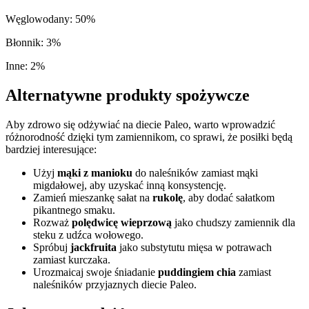
Węglowodany
:
50
%
Błonnik
:
3
%
Inne
:
2
%
Alternatywne produkty spożywcze
Aby zdrowo się odżywiać na diecie Paleo, warto wprowadzić
różnorodność dzięki tym zamiennikom, co sprawi, że posiłki będą
bardziej interesujące:
Użyj
mąki z manioku
do naleśników zamiast mąki
migdałowej, aby uzyskać inną konsystencję.
Zamień mieszankę sałat na
rukolę
, aby dodać sałatkom
pikantnego smaku.
Rozważ
polędwicę wieprzową
jako chudszy zamiennik dla
steku z udźca wołowego.
Spróbuj
jackfruita
jako substytutu mięsa w potrawach
zamiast kurczaka.
Urozmaicaj swoje śniadanie
puddingiem chia
zamiast
naleśników przyjaznych diecie Paleo.