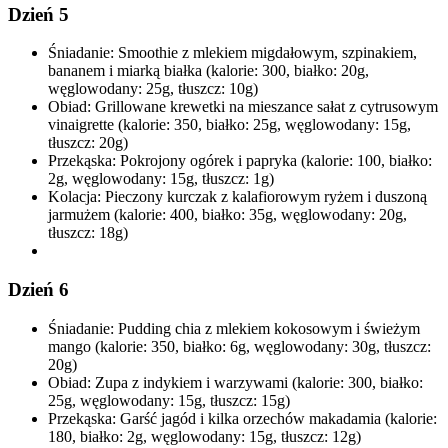
Dzień 5
Śniadanie: Smoothie z mlekiem migdałowym, szpinakiem,
bananem i miarką białka (kalorie: 300, białko: 20g,
węglowodany: 25g, tłuszcz: 10g)
Obiad: Grillowane krewetki na mieszance sałat z cytrusowym
vinaigrette (kalorie: 350, białko: 25g, węglowodany: 15g,
tłuszcz: 20g)
Przekąska: Pokrojony ogórek i papryka (kalorie: 100, białko:
2g, węglowodany: 15g, tłuszcz: 1g)
Kolacja: Pieczony kurczak z kalafiorowym ryżem i duszoną
jarmużem (kalorie: 400, białko: 35g, węglowodany: 20g,
tłuszcz: 18g)
Dzień 6
Śniadanie: Pudding chia z mlekiem kokosowym i świeżym
mango (kalorie: 350, białko: 6g, węglowodany: 30g, tłuszcz:
20g)
Obiad: Zupa z indykiem i warzywami (kalorie: 300, białko:
25g, węglowodany: 15g, tłuszcz: 15g)
Przekąska: Garść jagód i kilka orzechów makadamia (kalorie:
180, białko: 2g, węglowodany: 15g, tłuszcz: 12g)