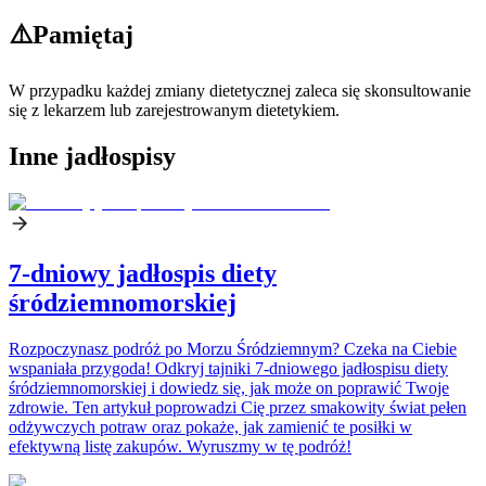
⚠️
Pamiętaj
W przypadku każdej zmiany dietetycznej zaleca się skonsultowanie
się z lekarzem lub zarejestrowanym dietetykiem.
Inne jadłospisy
7-dniowy jadłospis diety
śródziemnomorskiej
Rozpoczynasz podróż po Morzu Śródziemnym? Czeka na Ciebie
wspaniała przygoda! Odkryj tajniki 7-dniowego jadłospisu diety
śródziemnomorskiej i dowiedz się, jak może on poprawić Twoje
zdrowie. Ten artykuł poprowadzi Cię przez smakowity świat pełen
odżywczych potraw oraz pokaże, jak zamienić te posiłki w
efektywną listę zakupów. Wyruszmy w tę podróż!