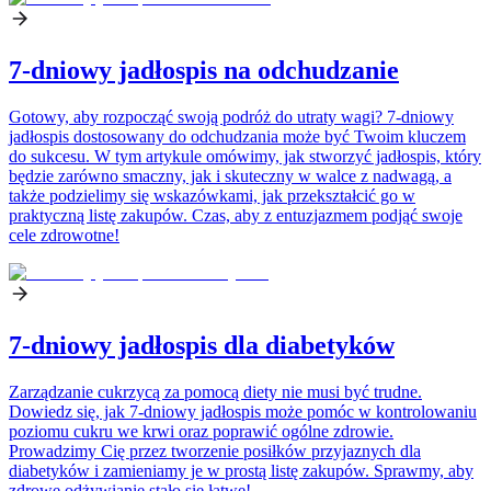
7-dniowy jadłospis na odchudzanie
Gotowy, aby rozpocząć swoją podróż do utraty wagi? 7-dniowy
jadłospis dostosowany do odchudzania może być Twoim kluczem
do sukcesu. W tym artykule omówimy, jak stworzyć jadłospis, który
będzie zarówno smaczny, jak i skuteczny w walce z nadwagą, a
także podzielimy się wskazówkami, jak przekształcić go w
praktyczną listę zakupów. Czas, aby z entuzjazmem podjąć swoje
cele zdrowotne!
7-dniowy jadłospis dla diabetyków
Zarządzanie cukrzycą za pomocą diety nie musi być trudne.
Dowiedz się, jak 7-dniowy jadłospis może pomóc w kontrolowaniu
poziomu cukru we krwi oraz poprawić ogólne zdrowie.
Prowadzimy Cię przez tworzenie posiłków przyjaznych dla
diabetyków i zamieniamy je w prostą listę zakupów. Sprawmy, aby
zdrowe odżywianie stało się łatwe!