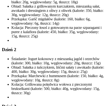
białko: 20g, węglowodany: 5g, tłuszcz: 18g)
Obiad: Sałatka z grillowanym kurczakiem, mieszanką sałat,
awokado i dressingiem z oliwy z oliwek (kalorie: 350, białko:
30g, węglowodany: 12g, tłuszcz: 20g)
Przekąska: Garść migdałów (kalorie: 160, białko: 6g,
węglowodany: 6g, tłuszcz: 14g)
Kolacja: Pieczony łosoś z gotowanym na parze szparagami i
puree z kalafiora (kalorie: 450, białko: 35g, węglowodany:
15g, tłuszcz: 25g)
Dzień 2
Śniadanie: Jogurt kokosowy z mieszanką jagód i orzechów
(kalorie: 300, białko: 10g, węglowodany: 20g, tłuszcz: 15g)
Obiad: Sałatka z tuńczykiem, liśćmi sałaty i awokado (kalorie:
400, białko: 30g, węglowodany: 15g, tłuszcz: 25g)
Przekąska: Marchewki z hummusem (kalorie: 150, białko: 4g,
węglowodany: 10g, tłuszcz: 8g)
Kolacja: Grillowana polędwica wołowa z pieczonymi
brukselkami (kalorie: 500, białko: 40g, węglowodany: 15g,
tłuszcz: 30g)