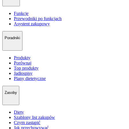
Funkcje
Przewodniki po funkcjach
Asystent zakupowy
Poradniki
Produkty
Porównaj
Top produkty
Jadłospisy
Plany dietetyczne
Zasoby
Diety
Szablony list zakupów
Czym zastąpić
Jak przechowywać