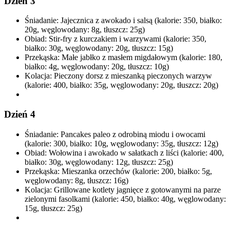
Dzień 3
Śniadanie: Jajecznica z awokado i salsą (kalorie: 350, białko:
20g, węglowodany: 8g, tłuszcz: 25g)
Obiad: Stir-fry z kurczakiem i warzywami (kalorie: 350,
białko: 30g, węglowodany: 20g, tłuszcz: 15g)
Przekąska: Małe jabłko z masłem migdałowym (kalorie: 180,
białko: 4g, węglowodany: 20g, tłuszcz: 10g)
Kolacja: Pieczony dorsz z mieszanką pieczonych warzyw
(kalorie: 400, białko: 35g, węglowodany: 20g, tłuszcz: 20g)
Dzień 4
Śniadanie: Pancakes paleo z odrobiną miodu i owocami
(kalorie: 300, białko: 10g, węglowodany: 35g, tłuszcz: 12g)
Obiad: Wołowina i awokado w sałatkach z liści (kalorie: 400,
białko: 30g, węglowodany: 12g, tłuszcz: 25g)
Przekąska: Mieszanka orzechów (kalorie: 200, białko: 5g,
węglowodany: 8g, tłuszcz: 16g)
Kolacja: Grillowane kotlety jagnięce z gotowanymi na parze
zielonymi fasolkami (kalorie: 450, białko: 40g, węglowodany:
15g, tłuszcz: 25g)