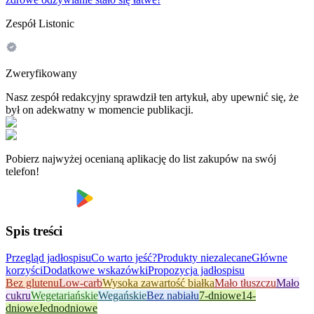
Zespół Listonic
Zweryfikowany
Nasz zespół redakcyjny sprawdził ten artykuł, aby upewnić się, że
był on adekwatny w momencie publikacji.
Pobierz najwyżej ocenianą aplikację do list zakupów na swój
telefon!
Spis treści
Przegląd jadłospisu
Co warto jeść?
Produkty niezalecane
Główne
korzyści
Dodatkowe wskazówki
Propozycja jadłospisu
Bez glutenu
Low-carb
Wysoka zawartość białka
Mało tłuszczu
Mało
cukru
Wegetariańskie
Wegańskie
Bez nabiału
7-dniowe
14-
dniowe
Jednodniowe