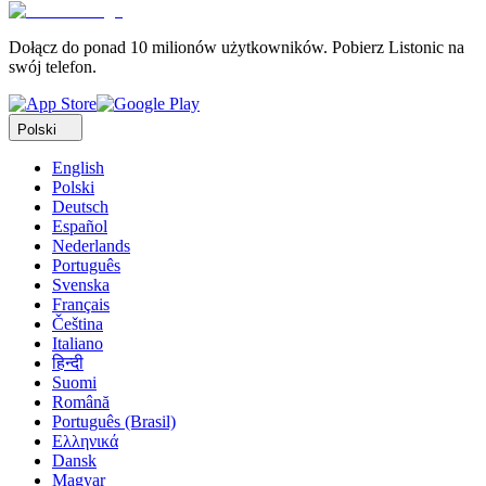
Dołącz do ponad 10 milionów użytkowników. Pobierz Listonic na
swój telefon.
Polski
English
Polski
Deutsch
Español
Nederlands
Português
Svenska
Français
Čeština
Italiano
हिन्दी
Suomi
Română
Português (Brasil)
Ελληνικά
Dansk
Magyar