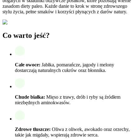
bogatych w składniki odżywcze posiłków, które pozostają wierne
zasadom diety paleo. Każde danie to krok w stronę zdrowszego
stylu życia, pełne smaków i korzyści płynących z darów natury.
Co warto jeść?
Całe owoce:
Jabłka, pomarańcze, jagody i melony
dostarczają naturalnych cukrów oraz błonnika.
Chude białka:
Mięso z trawy, drób i ryby są źródłem
niezbędnych aminokwasów.
Zdrowe tłuszcze:
Oliwa z oliwek, awokado oraz orzechy,
takie jak migdały, wspierają zdrowie serca.