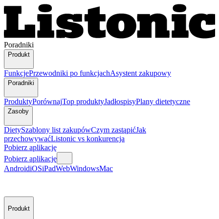
Poradniki
Produkt
Funkcje
Przewodniki po funkcjach
Asystent zakupowy
Poradniki
Produkty
Porównaj
Top produkty
Jadłospisy
Plany dietetyczne
Zasoby
Diety
Szablony list zakupów
Czym zastąpić
Jak
przechowywać
Listonic vs konkurencja
Pobierz aplikację
Pobierz aplikację
Android
iOS
iPad
Web
Windows
Mac
Produkt