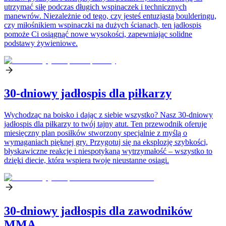
utrzymać siłę podczas długich wspinaczek i technicznych
manewrów. Niezależnie od tego, czy jesteś entuzjastą boulderingu,
czy miłośnikiem wspinaczki na dużych ścianach, ten jadłospis
pomoże Ci osiągnąć nowe wysokości, zapewniając solidne
podstawy żywieniowe.
30-dniowy jadłospis dla piłkarzy
Wychodząc na boisko i dając z siebie wszystko? Nasz 30-dniowy
jadłospis dla piłkarzy to twój tajny atut. Ten przewodnik oferuje
miesięczny plan posiłków stworzony specjalnie z myślą o
wymaganiach pięknej gry. Przygotuj się na eksplozję szybkości,
błyskawiczne reakcje i niespotykaną wytrzymałość – wszystko to
dzięki diecie, która wspiera twoje nieustanne osiągi.
30-dniowy jadłospis dla zawodników
MMA