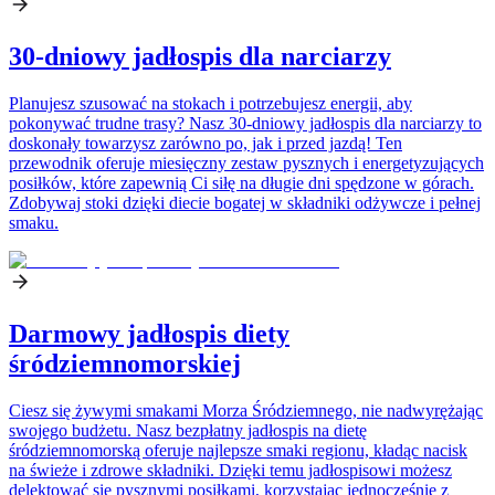
30-dniowy jadłospis dla narciarzy
Planujesz szusować na stokach i potrzebujesz energii, aby
pokonywać trudne trasy? Nasz 30-dniowy jadłospis dla narciarzy to
doskonały towarzysz zarówno po, jak i przed jazdą! Ten
przewodnik oferuje miesięczny zestaw pysznych i energetyzujących
posiłków, które zapewnią Ci siłę na długie dni spędzone w górach.
Zdobywaj stoki dzięki diecie bogatej w składniki odżywcze i pełnej
smaku.
Darmowy jadłospis diety
śródziemnomorskiej
Ciesz się żywymi smakami Morza Śródziemnego, nie nadwyrężając
swojego budżetu. Nasz bezpłatny jadłospis na dietę
śródziemnomorską oferuje najlepsze smaki regionu, kładąc nacisk
na świeże i zdrowe składniki. Dzięki temu jadłospisowi możesz
delektować się pysznymi posiłkami, korzystając jednocześnie z