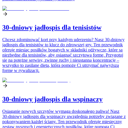
30-dniowy jadłospis dla tenisistów
Chcesz zdominować kort przy każdym uderzeniu? Nasz 30-dniowy
jadłospis dla tenisistów to klucz do zdrowszej gry. Ten przewodnik
oferuje miesiąc posiłków bogatych w składniki odżywcze, które są
niezbędne dla tenisistów, aby osiągnąć szczytową formę. Przygotuj
się na potężne serwisy, zwinne ruchy i nieustanną koncentrację –
wszystko to zasilane dietą, która pomoże Ci utrzymać najwyższą
formę w rywalizacji.
30-dniowy jadłospis dla wspinaczy
Osiąganie nowych szczytów wymaga doskonałego paliwa! Nasz
30-dniowy jadłospis dla wspinaczy uwzględnia potrzeby związane z
pokonywaniem każdej ściany. Ten przewodnik oferuje miesięczny
zestaw pysznych i energetycznych posiłków, które pomogą Ci