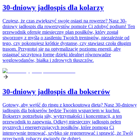
30-dniowy jadłospis dla kolarzy
Czujesz, że czas zwiększyć swoje osiągi na rowerze? Nasz 30-
dniowy jadłospis dla rowerzystów pomoże Ci zdobyć podium! Ten
przewodnik oferuje miesięczny plan posiłków, który został
stworzony z myślą o zasileniu Twoich treningów, niezależnie od
tego, czy pokonujesz krótkie dystanse, czy stawiasz czoła długim
trasom. Przygotuj się na optymalizację poziomu energii, aby
osiągnąć szczytową formę dzięki idealnej równowadze
węglowodanów, białka i zdrowych tłuszczów.
30-dniowy jadłospis dla bokserów
Gotowy, aby wejść do ringu z knockoutową dietą? Nasz 30-dniowy
jadłospis dla bokserów będzie Twoim wsparciem w kuchni.
Bokserzy potrzebują siły, wytrzymałości i koncentracji, a ten
przewodnik to zapewnia. Odkryj miesięczny jadłospis pełen
pysznych i energetyzujących posiłków, które pomogą Ci
intensywnie trenować, szybko się regenerować i sprawić, że Twój
przeciwnik zobaczy gwiazdy (te dobre).