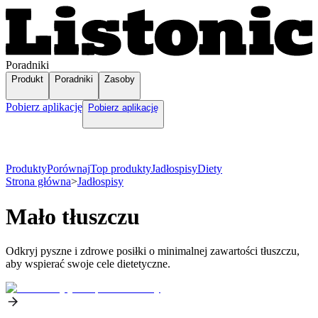
Poradniki
Produkt
Poradniki
Zasoby
Pobierz aplikację
Pobierz aplikację
Produkty
Porównaj
Top produkty
Jadłospisy
Diety
Strona główna
>
Jadłospisy
Mało tłuszczu
Odkryj pyszne i zdrowe posiłki o minimalnej zawartości tłuszczu,
aby wspierać swoje cele dietetyczne.