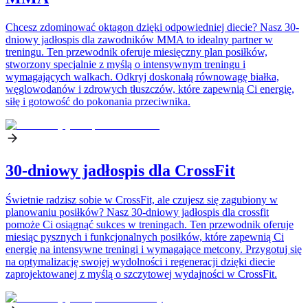
Chcesz zdominować oktagon dzięki odpowiedniej diecie? Nasz 30-
dniowy jadłospis dla zawodników MMA to idealny partner w
treningu. Ten przewodnik oferuje miesięczny plan posiłków,
stworzony specjalnie z myślą o intensywnym treningu i
wymagających walkach. Odkryj doskonałą równowagę białka,
węglowodanów i zdrowych tłuszczów, które zapewnią Ci energię,
siłę i gotowość do pokonania przeciwnika.
30-dniowy jadłospis dla CrossFit
Świetnie radzisz sobie w CrossFit, ale czujesz się zagubiony w
planowaniu posiłków? Nasz 30-dniowy jadłospis dla crossfit
pomoże Ci osiągnąć sukces w treningach. Ten przewodnik oferuje
miesiąc pysznych i funkcjonalnych posiłków, które zapewnią Ci
energię na intensywne treningi i wymagające metcony. Przygotuj się
na optymalizację swojej wydolności i regeneracji dzięki diecie
zaprojektowanej z myślą o szczytowej wydajności w CrossFit.