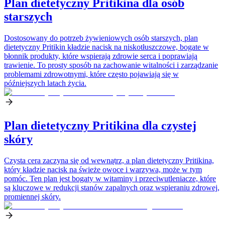
Plan dietetyczny Pritikina dla osób
starszych
Dostosowany do potrzeb żywieniowych osób starszych, plan
dietetyczny Pritikin kładzie nacisk na niskotłuszczowe, bogate w
błonnik produkty, które wspierają zdrowie serca i poprawiają
trawienie. To prosty sposób na zachowanie witalności i zarządzanie
problemami zdrowotnymi, które często pojawiają się w
późniejszych latach życia.
Plan dietetyczny Pritikina dla czystej
skóry
Czysta cera zaczyna się od wewnątrz, a plan dietetyczny Pritikina,
który kładzie nacisk na świeże owoce i warzywa, może w tym
pomóc. Ten plan jest bogaty w witaminy i przeciwutleniacze, które
są kluczowe w redukcji stanów zapalnych oraz wspieraniu zdrowej,
promiennej skóry.