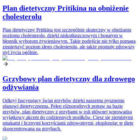
Plan dietetyczny Pritikina na obniżenie
cholesterolu
Plan dietetyczny Pritikina jest szczególnie skuteczny w obniżaniu
poziomu cholesterolu, dzięki niskotłuszczowym i bogatym w
błonnik wyborom żywieniowym. Takie podejście nie tylko pomaga
zmniejszyć poziom złego cholesterolu, ale także promuje zdrowszy
styl życia ogólnie.
Grzybowy plan dietetyczny dla zdrowego
odżywiania
Odkryj fascynujący świat grzybów dzięki naszemu pysznemu
planowi dietetycznemu. Pełen różnorodnych potraw na bazie
grzybów, plan dietetyczny z grzybami w roli głównej wprowadza
wyjątkowy akcent do codziennych posiłków. Ciesz się ziemistymi
smakami i licznymi korzyściami zdrowotnymi, eksplorując tę dietę
skoncentrowaną na grzybach.