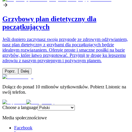
Grzybowy plan dietetyczny dla
początkujących
Jeśli dopiero zaczynasz swoją przygodę ze zdrowym odżywianiem,
nasz plan dietetyczny z grzybami dla początkujących będzie
idealnym rozwiązaniem. Oferuje proste i smaczne posiłki na bazie
grzybów, które łatwo przygotować. Przyjmij tę drogę ku lepszemu
zdrowiu z naszym przystępnym i pożywnym planem.
Poprz.
Dalej
Dołącz do ponad 10 milionów użytkowników. Pobierz Listonic na
swój telefon.
Choose a language
Media społecznościowe
Facebook