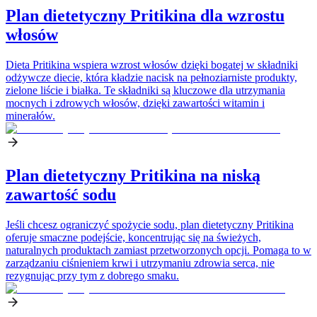
Plan dietetyczny Pritikina dla wzrostu
włosów
Dieta Pritikina wspiera wzrost włosów dzięki bogatej w składniki
odżywcze diecie, która kładzie nacisk na pełnoziarniste produkty,
zielone liście i białka. Te składniki są kluczowe dla utrzymania
mocnych i zdrowych włosów, dzięki zawartości witamin i
minerałów.
Plan dietetyczny Pritikina na niską
zawartość sodu
Jeśli chcesz ograniczyć spożycie sodu, plan dietetyczny Pritikina
oferuje smaczne podejście, koncentrując się na świeżych,
naturalnych produktach zamiast przetworzonych opcji. Pomaga to w
zarządzaniu ciśnieniem krwi i utrzymaniu zdrowia serca, nie
rezygnując przy tym z dobrego smaku.