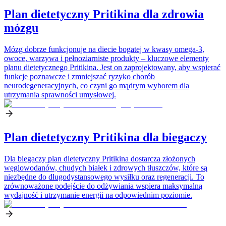
Plan dietetyczny Pritikina dla zdrowia
mózgu
Mózg dobrze funkcjonuje na diecie bogatej w kwasy omega-3,
owoce, warzywa i pełnoziarniste produkty – kluczowe elementy
planu dietetycznego Pritikina. Jest on zaprojektowany, aby wspierać
funkcje poznawcze i zmniejszać ryzyko chorób
neurodegeneracyjnych, co czyni go mądrym wyborem dla
utrzymania sprawności umysłowej.
Plan dietetyczny Pritikina dla biegaczy
Dla biegaczy plan dietetyczny Pritikina dostarcza złożonych
węglowodanów, chudych białek i zdrowych tłuszczów, które są
niezbędne do długodystansowego wysiłku oraz regeneracji. To
zrównoważone podejście do odżywiania wspiera maksymalną
wydajność i utrzymanie energii na odpowiednim poziomie.