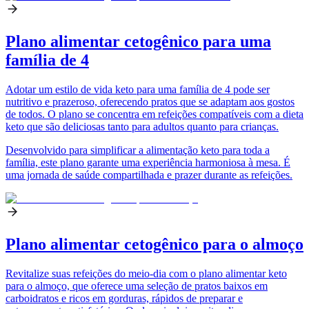
Plano alimentar cetogênico para uma
família de 4
Adotar um estilo de vida keto para uma família de 4 pode ser
nutritivo e prazeroso, oferecendo pratos que se adaptam aos gostos
de todos. O plano se concentra em refeições compatíveis com a dieta
keto que são deliciosas tanto para adultos quanto para crianças.
Desenvolvido para simplificar a alimentação keto para toda a
família, este plano garante uma experiência harmoniosa à mesa. É
uma jornada de saúde compartilhada e prazer durante as refeições.
Plano alimentar cetogênico para o almoço
Revitalize suas refeições do meio-dia com o plano alimentar keto
para o almoço, que oferece uma seleção de pratos baixos em
carboidratos e ricos em gorduras, rápidos de preparar e