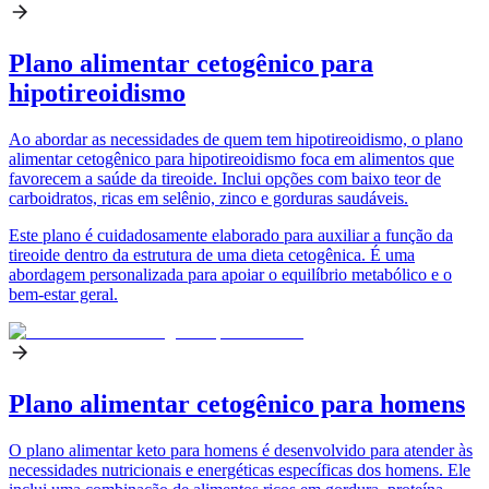
Plano alimentar cetogênico para
hipotireoidismo
Ao abordar as necessidades de quem tem hipotireoidismo, o plano
alimentar cetogênico para hipotireoidismo foca em alimentos que
favorecem a saúde da tireoide. Inclui opções com baixo teor de
carboidratos, ricas em selênio, zinco e gorduras saudáveis.
Este plano é cuidadosamente elaborado para auxiliar a função da
tireoide dentro da estrutura de uma dieta cetogênica. É uma
abordagem personalizada para apoiar o equilíbrio metabólico e o
bem-estar geral.
Plano alimentar cetogênico para homens
O plano alimentar keto para homens é desenvolvido para atender às
necessidades nutricionais e energéticas específicas dos homens. Ele