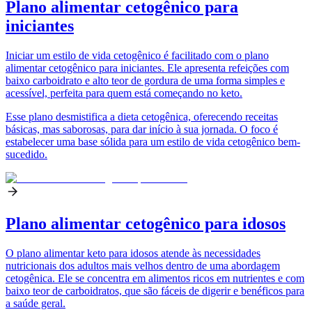
Plano alimentar cetogênico para
iniciantes
Iniciar um estilo de vida cetogênico é facilitado com o plano
alimentar cetogênico para iniciantes. Ele apresenta refeições com
baixo carboidrato e alto teor de gordura de uma forma simples e
acessível, perfeita para quem está começando no keto.
Esse plano desmistifica a dieta cetogênica, oferecendo receitas
básicas, mas saborosas, para dar início à sua jornada. O foco é
estabelecer uma base sólida para um estilo de vida cetogênico bem-
sucedido.
Plano alimentar cetogênico para idosos
O plano alimentar keto para idosos atende às necessidades
nutricionais dos adultos mais velhos dentro de uma abordagem
cetogênica. Ele se concentra em alimentos ricos em nutrientes e com
baixo teor de carboidratos, que são fáceis de digerir e benéficos para
a saúde geral.