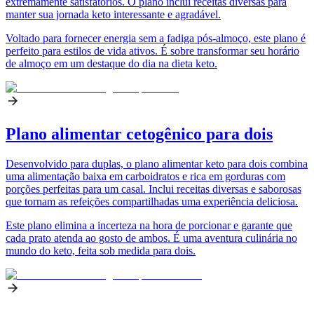
extremamente satisfatórios. O plano inclui receitas diversas para
manter sua jornada keto interessante e agradável.
Voltado para fornecer energia sem a fadiga pós-almoço, este plano é
perfeito para estilos de vida ativos. É sobre transformar seu horário
de almoço em um destaque do dia na dieta keto.
Plano alimentar cetogênico para dois
Desenvolvido para duplas, o plano alimentar keto para dois combina
uma alimentação baixa em carboidratos e rica em gorduras com
porções perfeitas para um casal. Inclui receitas diversas e saborosas
que tornam as refeições compartilhadas uma experiência deliciosa.
Este plano elimina a incerteza na hora de porcionar e garante que
cada prato atenda ao gosto de ambos. É uma aventura culinária no
mundo do keto, feita sob medida para dois.