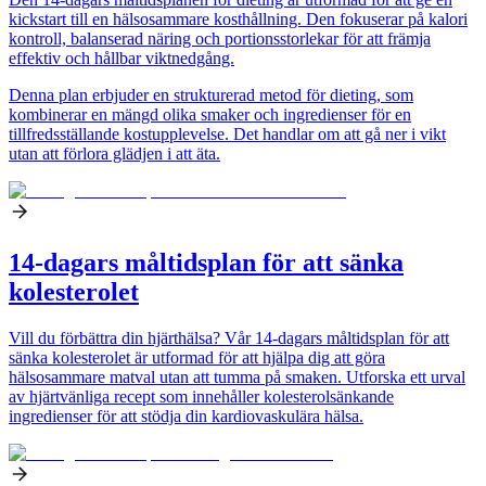
kickstart till en hälsosammare kosthållning. Den fokuserar på kalori
kontroll, balanserad näring och portionsstorlekar för att främja
effektiv och hållbar viktnedgång.
Denna plan erbjuder en strukturerad metod för dieting, som
kombinerar en mängd olika smaker och ingredienser för en
tillfredsställande kostupplevelse. Det handlar om att gå ner i vikt
utan att förlora glädjen i att äta.
14-dagars måltidsplan för att sänka
kolesterolet
Vill du förbättra din hjärthälsa? Vår 14-dagars måltidsplan för att
sänka kolesterolet är utformad för att hjälpa dig att göra
hälsosammare matval utan att tumma på smaken. Utforska ett urval
av hjärtvänliga recept som innehåller kolesterolsänkande
ingredienser för att stödja din kardiovaskulära hälsa.