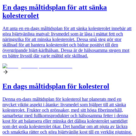
En dags måltidsplan för att sänka
kolesterolet
Att anta en en-dags måltidsplan för att sänka kolesterolet innebär att
göra hjärtvänliga matval: livsmedel som är låga i mättat fett och
näringsrika för att minska kolesterolet. Dessa små steg gör stor
skillnad för att hantera kolesterolet och bidrar positivt till den
övergripande hjärt-kärlhälsan. Dessa är de hälsosamma stegen mot
en bättre livsstil där varje måltid gör skillnad.
En dags måltidsplan för kolesterol
Denna en-dags måltidsplan för kolesterol har planerats med en
mycket viktig aspekt i åtanke: livsmedel som hjälper till att sänka
kolesterolet. Frukter och grönsaker, med sitt höga fiberinnehåll,
samarbetar med fullkornsprodukter och hälsosamma fetter i denna
kost för att balansera eller minska det dåliga kolesterolet samtidigt
som det goda kolesterolet ökar. Det handlar om att njuta av läckra
och smakrika rätter och göra hjärtvänlig kost till en verklig njutning.