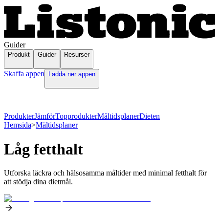
Guider
Produkt
Guider
Resurser
Skaffa appen
Ladda ner appen
Produkter
Jämför
Topprodukter
Måltidsplaner
Dieten
Hemsida
>
Måltidsplaner
Låg fetthalt
Utforska läckra och hälsosamma måltider med minimal fetthalt för
att stödja dina dietmål.