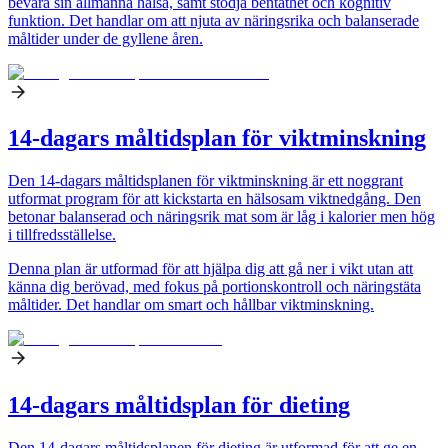
bevara sin allmänna hälsa, samt stödja bentäthet och kognitiv
funktion. Det handlar om att njuta av näringsrika och balanserade
måltider under de gyllene åren.
14-dagars måltidsplan för viktminskning
Den 14-dagars måltidsplanen för viktminskning är ett noggrant
utformat program för att kickstarta en hälsosam viktnedgång. Den
betonar balanserad och näringsrik mat som är låg i kalorier men hög
i tillfredsställelse.
Denna plan är utformad för att hjälpa dig att gå ner i vikt utan att
känna dig berövad, med fokus på portionskontroll och näringstäta
måltider. Det handlar om smart och hållbar viktminskning.
14-dagars måltidsplan för dieting
Den 14-dagars måltidsplanen för dieting är utformad för att ge en