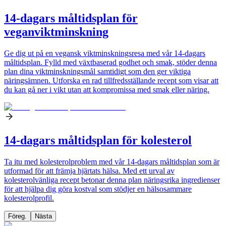
14-dagars måltidsplan för
veganviktminskning
Ge dig ut på en vegansk viktminskningsresa med vår 14-dagars
måltidsplan. Fylld med växtbaserad godhet och smak, stöder denna
plan dina viktminskningsmål samtidigt som den ger viktiga
näringsämnen. Utforska en rad tillfredsställande recept som visar att
du kan gå ner i vikt utan att kompromissa med smak eller näring.
14-dagars måltidsplan för kolesterol
Ta itu med kolesterolproblem med vår 14-dagars måltidsplan som är
utformad för att främja hjärtats hälsa. Med ett urval av
kolesterolvänliga recept betonar denna plan näringsrika ingredienser
för att hjälpa dig göra kostval som stödjer en hälsosammare
kolesterolprofil.
Föreg.
Nästa