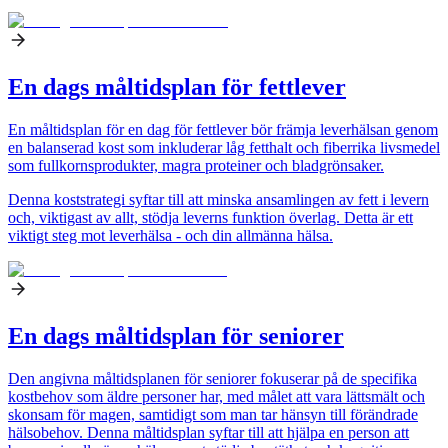
En dags måltidsplan för fettlever
En måltidsplan för en dag för fettlever bör främja leverhälsan genom
en balanserad kost som inkluderar låg fetthalt och fiberrika livsmedel
som fullkornsprodukter, magra proteiner och bladgrönsaker.
Denna koststrategi syftar till att minska ansamlingen av fett i levern
och, viktigast av allt, stödja leverns funktion överlag. Detta är ett
viktigt steg mot leverhälsa - och din allmänna hälsa.
En dags måltidsplan för seniorer
Den angivna måltidsplanen för seniorer fokuserar på de specifika
kostbehov som äldre personer har, med målet att vara lättsmält och
skonsam för magen, samtidigt som man tar hänsyn till förändrade
hälsobehov. Denna måltidsplan syftar till att hjälpa en person att