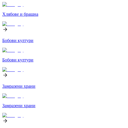
Хлябове и брашна
Бобови култури
Бобови култури
Замразени храни
Замразени храни