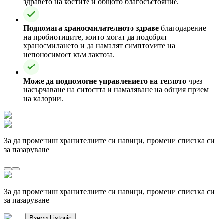
здравето на костите и общото благосъстояние.
Подпомага храносмилателното здраве
благодарение
на пробиотиците, които могат да подобрят
храносмилането и да намалят симптомите на
непоносимост към лактоза.
Може да подпомогне управлението на теглото
чрез
насърчаване на ситостта и намаляване на общия прием
на калории.
За да промениш хранителните си навици, промени списъка си
за пазаруване
За да промениш хранителните си навици, промени списъка си
за пазаруване
Вземи Listonic