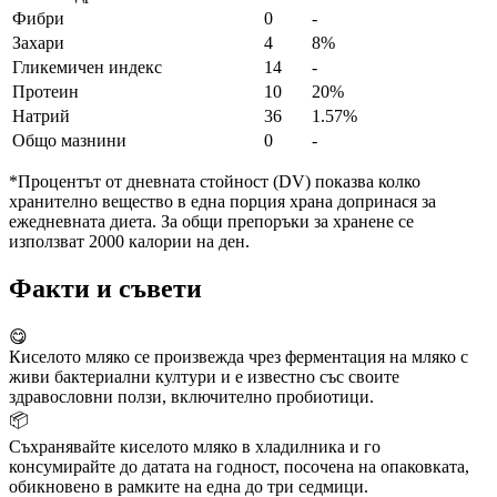
Фибри
0
-
Захари
4
8%
Гликемичен индекс
14
-
Протеин
10
20%
Натрий
36
1.57%
Общо мазнини
0
-
*Процентът от дневната стойност (DV) показва колко
хранително вещество в една порция храна допринася за
ежедневната диета. За общи препоръки за хранене се
използват 2000 калории на ден.
Факти и съвети
😋
Киселото мляко се произвежда чрез ферментация на мляко с
живи бактериални култури и е известно със своите
здравословни ползи, включително пробиотици.
📦
Съхранявайте киселото мляко в хладилника и го
консумирайте до датата на годност, посочена на опаковката,
обикновено в рамките на една до три седмици.