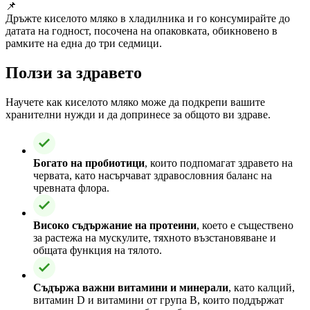
📌
Дръжте киселото мляко в хладилника и го консумирайте до
датата на годност, посочена на опаковката, обикновено в
рамките на една до три седмици.
Ползи за здравето
Научете как киселото мляко може да подкрепи вашите
хранителни нужди и да допринесе за общото ви здраве.
Богато на пробиотици
, които подпомагат здравето на
червата, като насърчават здравословния баланс на
чревната флора.
Високо съдържание на протеини
, което е съществено
за растежа на мускулите, тяхното възстановяване и
общата функция на тялото.
Съдържа важни витамини и минерали
, като калций,
витамин D и витамини от група B, които поддържат