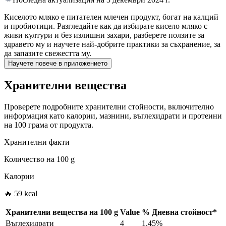
Киселото мляко е питателен млечен продукт, богат на калций
и пробиотици. Разгледайте как да избирате кисело мляко с
живи култури и без излишни захари, разберете ползите за
здравето му и научете най-добрите практики за съхранение, за
да запазите свежестта му.
Научете повече в приложението
Хранителни вещества
Проверете подробните хранителни стойности, включително
информация като калории, мазнини, въглехидрати и протеини
на 100 грама от продукта.
Хранителни факти
Количество на
100 g
Калории
🔥 59 kcal
Хранителни вещества на
100 g
Value
%
Дневна стойност
*
Въглехидрати
4
1.45%