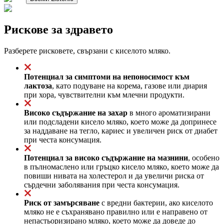
Рискове за здравето
Разберете рисковете, свързани с киселото мляко.
Потенциал за симптоми на непоносимост към
лактоза
, като подуване на корема, газове или диария
при хора, чувствителни към млечни продукти.
Високо съдържание на захар
в много ароматизирани
или подсладени кисело мляко, което може да допринесе
за наддаване на тегло, кариес и увеличен риск от диабет
при честа консумация.
Потенциал за високо съдържание на мазнини
, особено
в пълномаслено или гръцко кисело мляко, което може да
повиши нивата на холестерол и да увеличи риска от
сърдечни заболявания при честа консумация.
Риск от замърсяване
с вредни бактерии, ако киселото
мляко не е съхранявано правилно или е направено от
непастьоризирано мляко, което може да доведе до