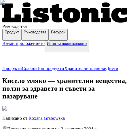
Ръководства
Продукт
Ръководства
Ресурси
Вземи приложението
Изтегли приложението
Продукти
Сравни
Топ продукти
Хранителни планове
Диети
Кисело мляко — хранителни вещества,
ползи за здравето и съвети за
пазаруване
Написано от
Roxana Grabowska
Последна актуализация на
3 декември 2024 г.