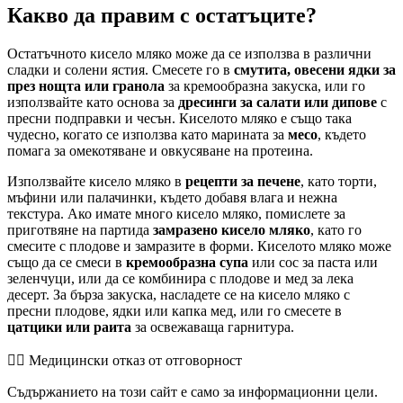
Какво да правим с остатъците?
Остатъчното кисело мляко може да се използва в различни
сладки и солени ястия. Смесете го в
смутита, овесени ядки за
през нощта или гранола
за кремообразна закуска, или го
използвайте като основа за
дресинги за салати или дипове
с
пресни подправки и чесън. Киселото мляко е също така
чудесно, когато се използва като марината за
месо
, където
помага за омекотяване и овкусяване на протеина.
Използвайте кисело мляко в
рецепти за печене
, като торти,
мъфини или палачинки, където добавя влага и нежна
текстура. Ако имате много кисело мляко, помислете за
приготвяне на партида
замразено кисело мляко
, като го
смесите с плодове и замразите в форми. Киселото мляко може
също да се смеси в
кремообразна супа
или сос за паста или
зеленчуци, или да се комбинира с плодове и мед за лека
десерт. За бърза закуска, насладете се на кисело мляко с
пресни плодове, ядки или капка мед, или го смесете в
цатцики или раита
за освежаваща гарнитура.
👨‍⚕️️ Медицински отказ от отговорност
Съдържанието на този сайт е само за информационни цели.