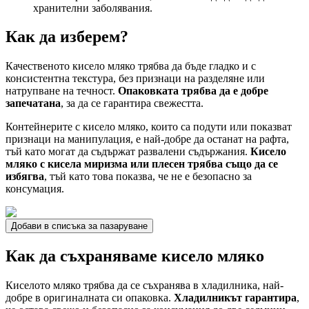
хранителни заболявания.
Как да изберем?
Качественото кисело мляко трябва да бъде гладко и с
консистентна текстура, без признаци на разделяне или
натрупване на течност.
Опаковката трябва да е добре
запечатана
, за да се гарантира свежестта.
Контейнерите с кисело мляко, които са подути или показват
признаци на манипулация, е най-добре да останат на рафта,
тъй като могат да съдържат развалени съдържания.
Кисело
мляко с кисела миризма или плесен трябва също да се
избягва
, тъй като това показва, че не е безопасно за
консумация.
Добави в списъка за пазаруване
Как да съхраняваме кисело мляко
Киселото мляко трябва да се съхранява в хладилника, най-
добре в оригиналната си опаковка.
Хладилникът гарантира
,