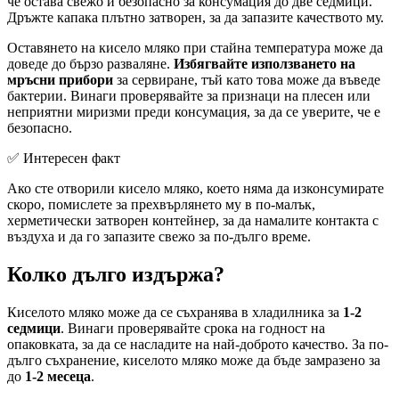
че остава свежо и безопасно за консумация до две седмици.
Дръжте капака плътно затворен, за да запазите качеството му.
Оставянето на кисело мляко при стайна температура може да
доведе до бързо разваляне.
Избягвайте използването на
мръсни прибори
за сервиране, тъй като това може да въведе
бактерии. Винаги проверявайте за признаци на плесен или
неприятни миризми преди консумация, за да се уверите, че е
безопасно.
✅ Интересен факт
Ако сте отворили кисело мляко, което няма да изконсумирате
скоро, помислете за прехвърлянето му в по-малък,
херметически затворен контейнер, за да намалите контакта с
въздуха и да го запазите свежо за по-дълго време.
Колко дълго издържа?
Киселото мляко може да се съхранява в хладилника за
1-2
седмици
. Винаги проверявайте срока на годност на
опаковката, за да се насладите на най-доброто качество. За по-
дълго съхранение, киселото мляко може да бъде замразено за
до
1-2 месеца
.