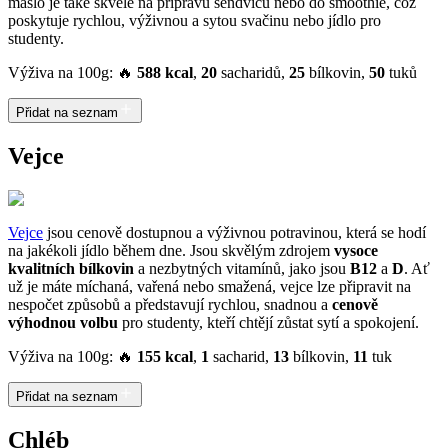
máslo je také skvělé na přípravu sendvičů nebo do smoothie, což
poskytuje rychlou, výživnou a sytou svačinu nebo jídlo pro
studenty.
Výživa na 100g: 🔥
588 kcal
,
20
sacharidů,
25
bílkovin,
50
tuků
Přidat na seznam
Vejce
Vejce
jsou cenově dostupnou a výživnou potravinou, která se hodí
na jakékoli jídlo během dne. Jsou skvělým zdrojem
vysoce
kvalitních bílkovin
a nezbytných vitamínů, jako jsou
B12
a
D
. Ať
už je máte míchaná, vařená nebo smažená, vejce lze připravit na
nespočet způsobů a představují rychlou, snadnou a
cenově
výhodnou volbu
pro studenty, kteří chtějí zůstat sytí a spokojení.
Výživa na 100g: 🔥
155 kcal
,
1
sacharid,
13
bílkovin,
11
tuk
Přidat na seznam
Chléb