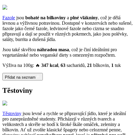
Fazole
jsou
bohaté na bílkoviny
a
plné vlákniny
, což je dělá
levnou a výživnou potravinou. Dostupné v konzervách nebo sušené,
fazole jako černé fazole, ledvinové fazole nebo cizrna se snadno
připravují a dají se použít v různých pokrmech, jako jsou polévky,
saláty, burrita a dušená jídla.
Jsou také skvělou
náhradou masa
, což je činí ideálními pro
vegetariánské nebo veganské diety s omezeným rozpočtem.
Výživa na 100g: 🔥
347 kcal
,
63
sacharidů,
21
bílkovin,
1
tuk
Přidat na seznam
Těstoviny
Těstoviny
jsou levné a rychle se připravující jídlo, které je ideální
pro zaneprázdněné studenty. Přicházejí v různých tvarech a
velikostech a skvěle se hodí k široké škále omáček, zeleniny a
bílkovin. Ať už zvolíte klasické špagety nebo celozrnné penne,