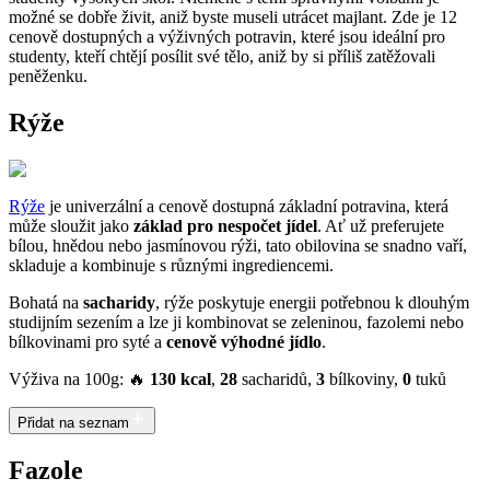
možné se dobře živit, aniž byste museli utrácet majlant. Zde je 12
cenově dostupných a výživných potravin, které jsou ideální pro
studenty, kteří chtějí posílit své tělo, aniž by si příliš zatěžovali
peněženku.
Rýže
Rýže
je univerzální a cenově dostupná základní potravina, která
může sloužit jako
základ pro nespočet jídel
. Ať už preferujete
bílou, hnědou nebo jasmínovou rýži, tato obilovina se snadno vaří,
skladuje a kombinuje s různými ingrediencemi.
Bohatá na
sacharidy
, rýže poskytuje energii potřebnou k dlouhým
studijním sezením a lze ji kombinovat se zeleninou, fazolemi nebo
bílkovinami pro syté a
cenově výhodné jídlo
.
Výživa na 100g: 🔥
130 kcal
,
28
sacharidů,
3
bílkoviny,
0
tuků
Přidat na seznam
Fazole