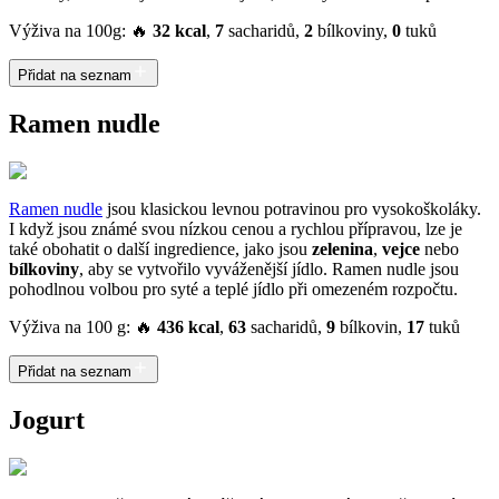
Výživa na 100g: 🔥
32 kcal
,
7
sacharidů,
2
bílkoviny,
0
tuků
Přidat na seznam
Ramen nudle
Ramen nudle
jsou klasickou levnou potravinou pro vysokoškoláky.
I když jsou známé svou nízkou cenou a rychlou přípravou, lze je
také obohatit o další ingredience, jako jsou
zelenina
,
vejce
nebo
bílkoviny
, aby se vytvořilo vyváženější jídlo. Ramen nudle jsou
pohodlnou volbou pro syté a teplé jídlo při omezeném rozpočtu.
Výživa na 100 g: 🔥
436 kcal
,
63
sacharidů,
9
bílkovin,
17
tuků
Přidat na seznam
Jogurt