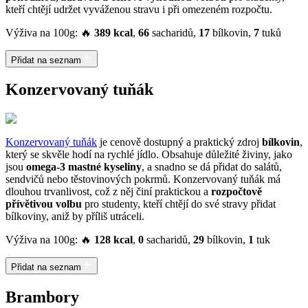
kteří chtějí udržet vyváženou stravu i při omezeném rozpočtu.
Výživa na 100g: 🔥
389 kcal
,
66
sacharidů,
17
bílkovin,
7
tuků
Přidat na seznam
Konzervovaný tuňák
Konzervovaný tuňák
je cenově dostupný a praktický zdroj
bílkovin
,
který se skvěle hodí na rychlé jídlo. Obsahuje důležité živiny, jako
jsou
omega-3 mastné kyseliny
, a snadno se dá přidat do salátů,
sendvičů nebo těstovinových pokrmů. Konzervovaný tuňák má
dlouhou trvanlivost, což z něj činí praktickou a
rozpočtově
přívětivou volbu
pro studenty, kteří chtějí do své stravy přidat
bílkoviny, aniž by příliš utráceli.
Výživa na 100g: 🔥
128 kcal
,
0
sacharidů,
29
bílkovin,
1
tuk
Přidat na seznam
Brambory