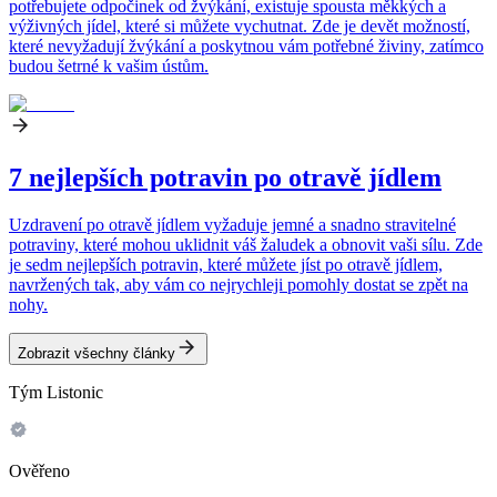
potřebujete odpočinek od žvýkání, existuje spousta měkkých a
výživných jídel, které si můžete vychutnat. Zde je devět možností,
které nevyžadují žvýkání a poskytnou vám potřebné živiny, zatímco
budou šetrné k vašim ústům.
7 nejlepších potravin po otravě jídlem
Uzdravení po otravě jídlem vyžaduje jemné a snadno stravitelné
potraviny, které mohou uklidnit váš žaludek a obnovit vaši sílu. Zde
je sedm nejlepších potravin, které můžete jíst po otravě jídlem,
navržených tak, aby vám co nejrychleji pomohly dostat se zpět na
nohy.
Zobrazit všechny články
Tým Listonic
Ověřeno