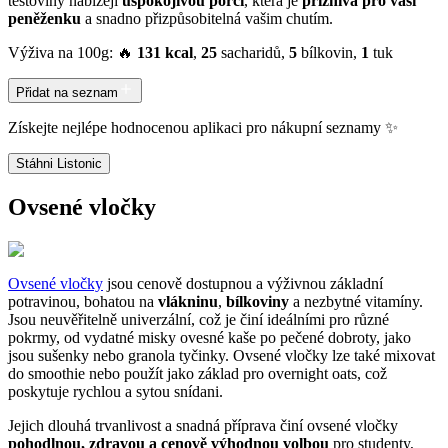
těstoviny nabízejí
uspokojivou porci
, která je
příznivá pro vaši
peněženku
a snadno přizpůsobitelná vašim chutím.
Výživa na 100g: 🔥
131 kcal
,
25
sacharidů,
5
bílkovin,
1
tuk
Přidat na seznam
Získejte nejlépe hodnocenou aplikaci pro nákupní seznamy ✨
Stáhni Listonic
Ovsené vločky
Ovsené vločky
jsou cenově dostupnou a výživnou základní
potravinou, bohatou na
vlákninu
,
bílkoviny
a nezbytné vitamíny.
Jsou neuvěřitelně univerzální, což je činí ideálními pro různé
pokrmy, od vydatné misky ovesné kaše po pečené dobroty, jako
jsou sušenky nebo granola tyčinky. Ovsené vločky lze také mixovat
do smoothie nebo použít jako základ pro overnight oats, což
poskytuje rychlou a sytou snídani.
Jejich dlouhá trvanlivost a snadná příprava činí ovsené vločky
pohodlnou, zdravou a cenově výhodnou volbou
pro studenty,