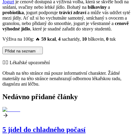
Jogurt
je cenově dostupná a výživná volba, která se skvěle hodí na
snídani, svačiny nebo lehké jídlo. Bohatý na
bílkoviny
a
probiotika
, jogurt podporuje
trávicí zdraví
a může vás udržet syté
mezi jídly. Ať už si ho vychutnáte samotný, smíchaný s ovocem a
granolou, nebo přidaný do smoothie, jogurt je všestranné a
cenově
výhodné jídlo
, které je snadné zařadit do stravy studentů.
Výživa na 100g: 🔥
59 kcal
,
4
sacharidy,
10
bílkovin,
0
tuk
Přidat na seznam
👨‍⚕️️ Lékařské upozornění
Obsah na této stránce má pouze informativní charakter. Žádné
materiály na této stránce nenahrazují odbornou lékařskou radu,
diagnózu ani léčbu.
Nedávno přidané články
5 jídel do chladného počasí