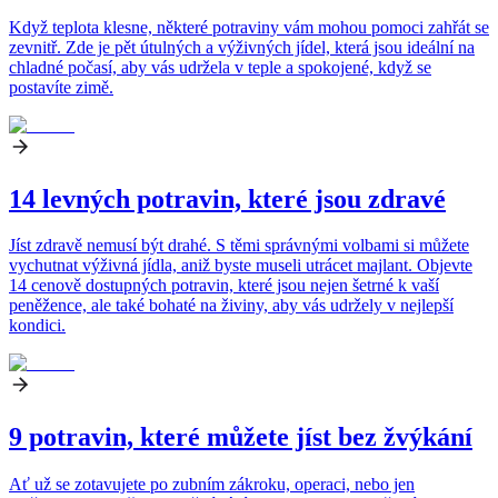
Když teplota klesne, některé potraviny vám mohou pomoci zahřát se
zevnitř. Zde je pět útulných a výživných jídel, která jsou ideální na
chladné počasí, aby vás udržela v teple a spokojené, když se
postavíte zimě.
14 levných potravin, které jsou zdravé
Jíst zdravě nemusí být drahé. S těmi správnými volbami si můžete
vychutnat výživná jídla, aniž byste museli utrácet majlant. Objevte
14 cenově dostupných potravin, které jsou nejen šetrné k vaší
peněžence, ale také bohaté na živiny, aby vás udržely v nejlepší
kondici.
9 potravin, které můžete jíst bez žvýkání
Ať už se zotavujete po zubním zákroku, operaci, nebo jen