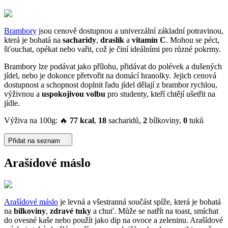
Brambory
jsou cenově dostupnou a univerzální základní potravinou,
která je bohatá na
sacharidy
,
draslík
a
vitamín C
. Mohou se péct,
šťouchat, opékat nebo vařit, což je činí ideálními pro různé pokrmy.
Brambory lze podávat jako přílohu, přidávat do polévek a dušených
jídel, nebo je dokonce přetvořit na domácí hranolky. Jejich cenová
dostupnost a schopnost doplnit řadu jídel dělají z brambor rychlou,
výživnou a
uspokojivou volbu
pro studenty, kteří chtějí ušetřit na
jídle.
Výživa na 100g: 🔥
77 kcal
,
18
sacharidů,
2
bílkoviny,
0
tuků
Přidat na seznam
Arašídové máslo
Arašídové máslo
je levná a všestranná součást spíže, která je bohatá
na
bílkoviny
,
zdravé tuky
a chuť. Může se natřít na toast, smíchat
do ovesné kaše nebo použít jako dip na ovoce a zeleninu. Arašídové