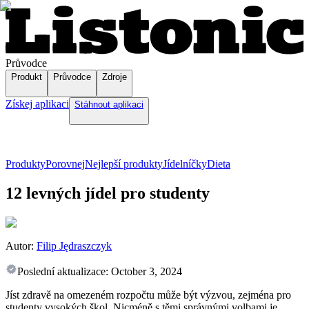
Průvodce
Produkt
Průvodce
Zdroje
Získej aplikaci
Stáhnout aplikaci
Produkty
Porovnej
Nejlepší produkty
Jídelníčky
Dieta
12 levných jídel pro studenty
Autor:
Filip Jędraszczyk
Poslední aktualizace:
October 3, 2024
Jíst zdravě na omezeném rozpočtu může být výzvou, zejména pro
studenty vysokých škol. Nicméně s těmi správnými volbami je