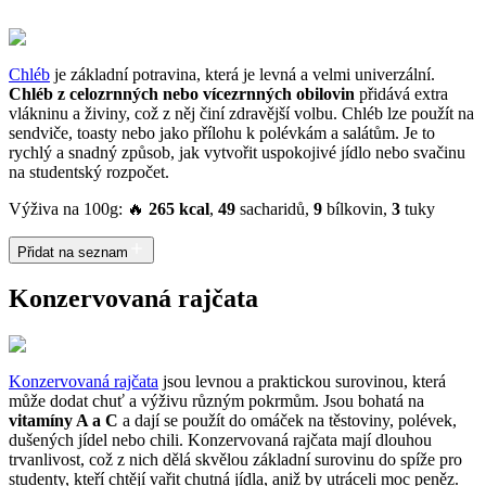
Chléb
je základní potravina, která je levná a velmi univerzální.
Chléb z celozrnných nebo vícezrnných obilovin
přidává extra
vlákninu a živiny, což z něj činí zdravější volbu. Chléb lze použít na
sendviče, toasty nebo jako přílohu k polévkám a salátům. Je to
rychlý a snadný způsob, jak vytvořit uspokojivé jídlo nebo svačinu
na studentský rozpočet.
Výživa na 100g: 🔥
265 kcal
,
49
sacharidů,
9
bílkovin,
3
tuky
Přidat na seznam
Konzervovaná rajčata
Konzervovaná rajčata
jsou levnou a praktickou surovinou, která
může dodat chuť a výživu různým pokrmům. Jsou bohatá na
vitamíny A a C
a dají se použít do omáček na těstoviny, polévek,
dušených jídel nebo chili. Konzervovaná rajčata mají dlouhou
trvanlivost, což z nich dělá skvělou základní surovinu do spíže pro
studenty, kteří chtějí vařit chutná jídla, aniž by utráceli moc peněz.