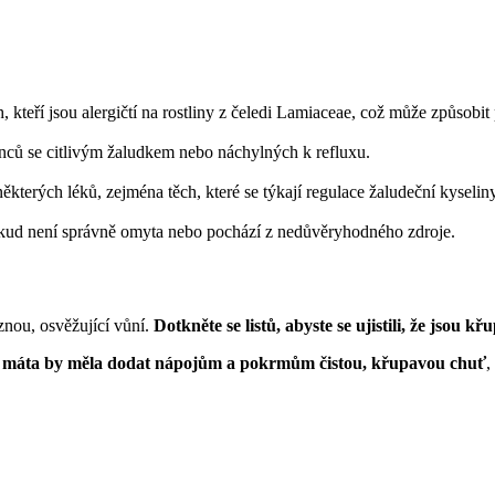
, kteří jsou alergičtí na rostliny z čeledi Lamiaceae, což může způsobi
inců se citlivým žaludkem nebo náchylných k refluxu.
ěkterých léků, zejména těch, které se týkají regulace žaludeční kyseliny
okud není správně omyta nebo pochází z nedůvěryhodného zdroje.
aznou, osvěžující vůní.
Dotkněte se listů, abyste se ujistili, že jsou k
máta by měla dodat nápojům a pokrmům čistou, křupavou chuť
,