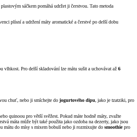
í plastovým sáčkem pomáhá udržet ji čerstvou. Tato metoda
venci plísní a udržení máty aromatické a čerstvé po delší dobu
 vlhkost. Pro delší skladování lze mátu sušit a uchovávat až
6
vou chuť, nebo ji smíchejte do
jogurtového dipu
, jako je tzatziki, pro
ebo quinoou pro větší svěžest. Pokud máte hodně máty, zvažte
tvá máta může být také použita jako ozdoba na dezerty, jako jsou
tvou mátu do mísy s mixem bobulí nebo ji rozmixujte do
smoothie
pro