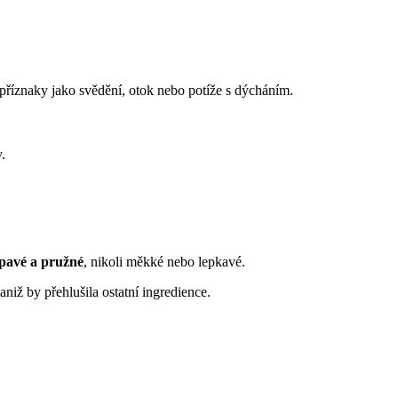
t příznaky jako svědění, otok nebo potíže s dýcháním.
.
řupavé a pružné
, nikoli měkké nebo lepkavé.
 aniž by přehlušila ostatní ingredience.