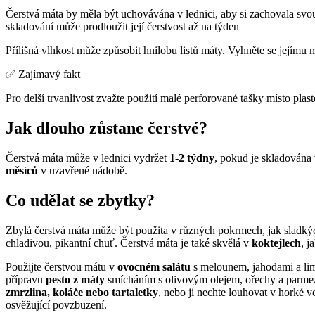
Čerstvá máta by měla být uchovávána v lednici, aby si zachovala sv
skladování může prodloužit její čerstvost až na týden
Přílišná vlhkost může způsobit hnilobu listů máty. Vyhněte se jejímu
✅ Zajímavý fakt
Pro delší trvanlivost zvažte použití malé perforované tašky místo plas
Jak dlouho zůstane čerstvé?
Čerstvá máta může v lednici vydržet
1-2 týdny
, pokud je skladována
měsíců
v uzavřené nádobě.
Co udělat se zbytky?
Zbylá čerstvá máta může být použita v různých pokrmech, jak sladkých
chladivou, pikantní chuť. Čerstvá máta je také skvělá v
koktejlech
, j
Použijte čerstvou mátu v
ovocném salátu
s melounem, jahodami a lim
přípravu
pesto z máty
smícháním s olivovým olejem, ořechy a parmezá
zmrzlina, koláče nebo tartaletky
, nebo ji nechte louhovat v horké 
osvěžující povzbuzení.