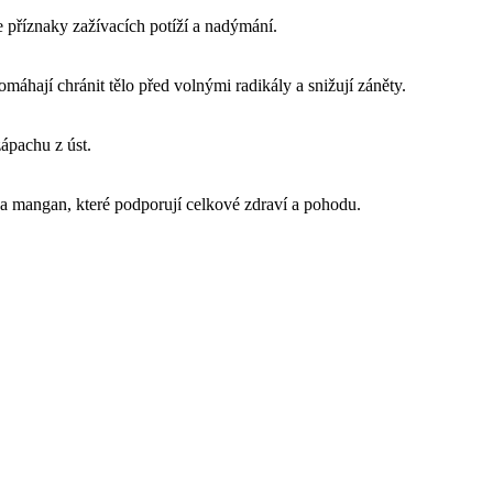
e příznaky zažívacích potíží a nadýmání.
omáhají chránit tělo před volnými radikály a snižují záněty.
zápachu z úst.
o a mangan, které podporují celkové zdraví a pohodu.