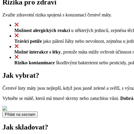
Rizika pro zdraví
Zvažte zdravotní rizika spojená s konzumací čerstvé máty.
Možnost alergických reakcí
u některých jedinců, zejména těch
Trávicí potíže
jako pálení žáhy nebo nevolnost, zejména u jed
Možné interakce s léky
, protože máta může ovlivnit účinnost n
Riziko kontaminace
škodlivými bakteriemi nebo pesticidy, p
Jak vybrat?
Čerstvé listy máty jsou nejlepší, když jsou jasně zelené a svěží, s výr
Vyhněte se mátě, která má tmavé skvrny nebo zatuchlou vůni.
Dobrá 
Přidat na seznam
Jak skladovat?