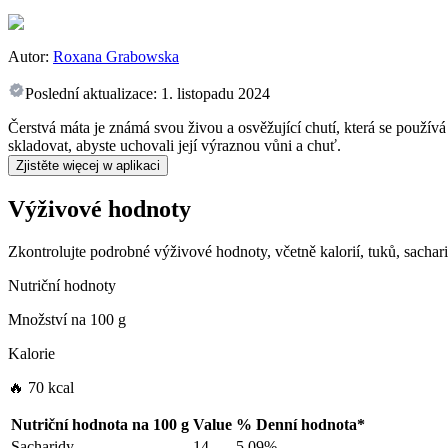
Autor:
Roxana Grabowska
Poslední aktualizace:
1. listopadu 2024
Čerstvá máta je známá svou živou a osvěžující chutí, která se použív
skladovat, abyste uchovali její výraznou vůni a chuť.
Zjistěte więcej w aplikaci
Výživové hodnoty
Zkontrolujte podrobné výživové hodnoty, včetně kalorií, tuků, sachar
Nutriční hodnoty
Množství na
100 g
Kalorie
🔥 70 kcal
Nutriční hodnota na
100 g
Value
%
Denní hodnota
*
Sacharidy
14
5.09%