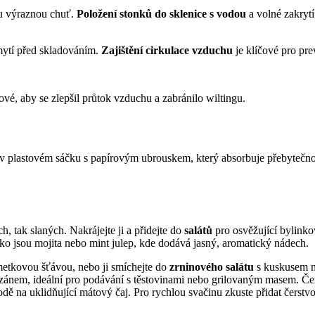
ou výraznou chuť.
Položení stonků do sklenice s vodou
a volné zakryt
 mytí před skladováním.
Zajištění cirkulace vzduchu
je klíčové pro pre
tové, aby se zlepšil průtok vzduchu a zabránilo wiltingu.
 v plastovém sáčku s papírovým ubrouskem, který absorbuje přebytečnou
, tak slaných. Nakrájejte ji a přidejte do
salátů
pro osvěžující bylinko
ako jsou mojita nebo mint julep, kde dodává jasný, aromatický nádech.
etkovou šťávou, nebo ji smíchejte do
zrninového salátu
s kuskusem n
nem, ideální pro podávání s těstovinami nebo grilovaným masem. Čers
vodě na uklidňující mátový čaj. Pro rychlou svačinu zkuste přidat čers