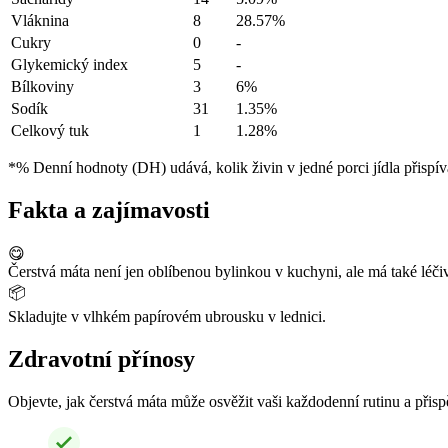
Vláknina
8
28.57%
Cukry
0
-
Glykemický index
5
-
Bílkoviny
3
6%
Sodík
31
1.35%
Celkový tuk
1
1.28%
*% Denní hodnoty (DH) udává, kolik živin v jedné porci jídla přispív
Fakta a zajímavosti
😋
Čerstvá máta není jen oblíbenou bylinkou v kuchyni, ale má také léčiv
📦
Skladujte v vlhkém papírovém ubrousku v lednici.
Zdravotní přínosy
Objevte, jak čerstvá máta může osvěžit vaši každodenní rutinu a přisp