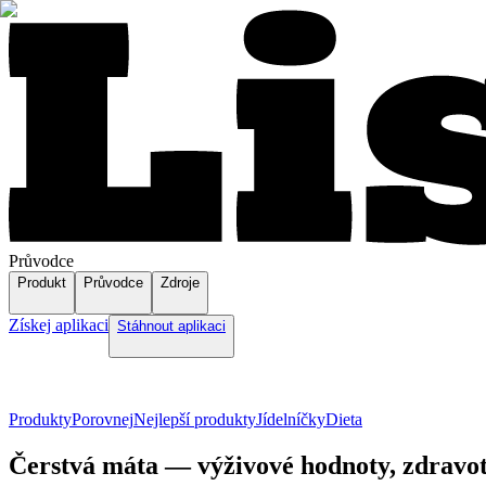
Průvodce
Produkt
Průvodce
Zdroje
Získej aplikaci
Stáhnout aplikaci
Produkty
Porovnej
Nejlepší produkty
Jídelníčky
Dieta
Čerstvá máta — výživové hodnoty, zdravot