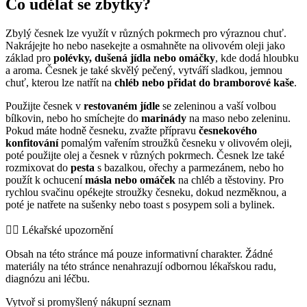
Co udělat se zbytky?
Zbylý česnek lze využít v různých pokrmech pro výraznou chuť.
Nakrájejte ho nebo nasekejte a osmahněte na olivovém oleji jako
základ pro
polévky, dušená jídla nebo omáčky
, kde dodá hloubku
a aroma. Česnek je také skvělý pečený, vytváří sladkou, jemnou
chuť, kterou lze natřít na
chléb nebo přidat do bramborové kaše
.
Použijte česnek v
restovaném jídle
se zeleninou a vaší volbou
bílkovin, nebo ho smíchejte do
marinády
na maso nebo zeleninu.
Pokud máte hodně česneku, zvažte přípravu
česnekového
konfitování
pomalým vařením stroužků česneku v olivovém oleji,
poté použijte olej a česnek v různých pokrmech. Česnek lze také
rozmixovat do
pesta
s bazalkou, ořechy a parmezánem, nebo ho
použít k ochucení
másla nebo omáček
na chléb a těstoviny. Pro
rychlou svačinu opékejte stroužky česneku, dokud nezměknou, a
poté je natřete na sušenky nebo toast s posypem soli a bylinek.
👨‍⚕️️ Lékařské upozornění
Obsah na této stránce má pouze informativní charakter. Žádné
materiály na této stránce nenahrazují odbornou lékařskou radu,
diagnózu ani léčbu.
Vytvoř si promyšlený nákupní seznam