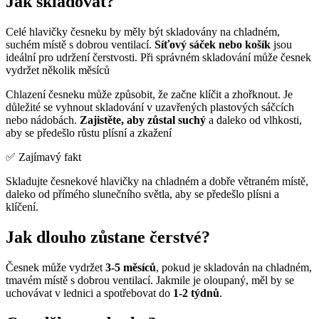
Jak skladovat?
Celé hlavičky česneku by měly být skladovány na chladném,
suchém místě s dobrou ventilací.
Síťový sáček nebo košík
jsou
ideální pro udržení čerstvosti. Při správném skladování může česnek
vydržet několik měsíců
Chlazení česneku může způsobit, že začne klíčit a zhořknout. Je
důležité se vyhnout skladování v uzavřených plastových sáčcích
nebo nádobách.
Zajistěte, aby zůstal suchý
a daleko od vlhkosti,
aby se předešlo růstu plísní a zkažení
✅ Zajímavý fakt
Skladujte česnekové hlavičky na chladném a dobře větraném místě,
daleko od přímého slunečního světla, aby se předešlo plísni a
klíčení.
Jak dlouho zůstane čerstvé?
Česnek může vydržet
3-5 měsíců
, pokud je skladován na chladném,
tmavém místě s dobrou ventilací. Jakmile je oloupaný, měl by se
uchovávat v lednici a spotřebovat do
1-2 týdnů
.