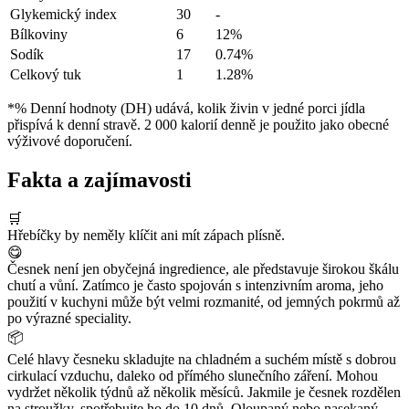
Glykemický index
30
-
Bílkoviny
6
12%
Sodík
17
0.74%
Celkový tuk
1
1.28%
*% Denní hodnoty (DH) udává, kolik živin v jedné porci jídla
přispívá k denní stravě. 2 000 kalorií denně je použito jako obecné
výživové doporučení.
Fakta a zajímavosti
🛒
Hřebíčky by neměly klíčit ani mít zápach plísně.
😋
Česnek není jen obyčejná ingredience, ale představuje širokou škálu
chutí a vůní. Zatímco je často spojován s intenzivním aroma, jeho
použití v kuchyni může být velmi rozmanité, od jemných pokrmů až
po výrazné speciality.
📦
Celé hlavy česneku skladujte na chladném a suchém místě s dobrou
cirkulací vzduchu, daleko od přímého slunečního záření. Mohou
vydržet několik týdnů až několik měsíců. Jakmile je česnek rozdělen
na stroužky, spotřebujte ho do 10 dnů. Oloupaný nebo nasekaný