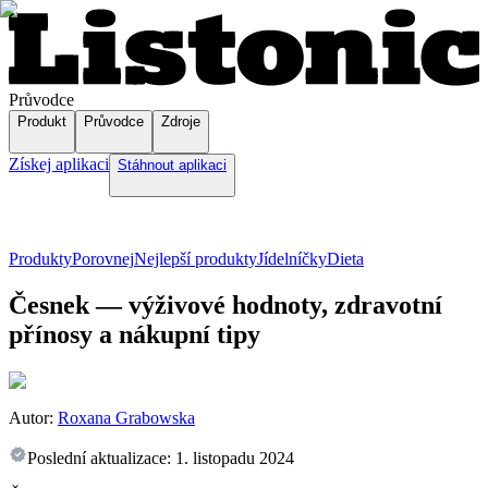
Průvodce
Produkt
Průvodce
Zdroje
Získej aplikaci
Stáhnout aplikaci
Produkty
Porovnej
Nejlepší produkty
Jídelníčky
Dieta
Česnek — výživové hodnoty, zdravotní
přínosy a nákupní tipy
Autor:
Roxana Grabowska
Poslední aktualizace:
1. listopadu 2024