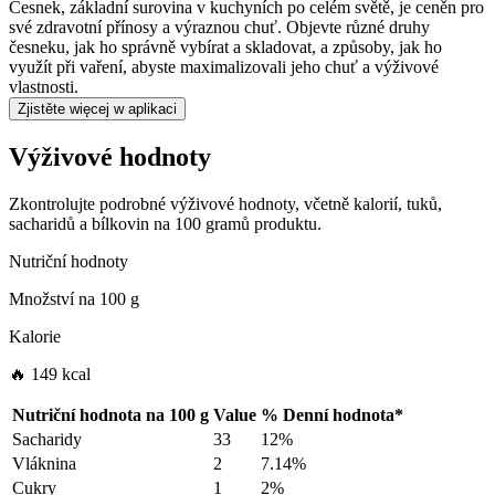
Česnek, základní surovina v kuchyních po celém světě, je ceněn pro
své zdravotní přínosy a výraznou chuť. Objevte různé druhy
česneku, jak ho správně vybírat a skladovat, a způsoby, jak ho
využít při vaření, abyste maximalizovali jeho chuť a výživové
vlastnosti.
Zjistěte więcej w aplikaci
Výživové hodnoty
Zkontrolujte podrobné výživové hodnoty, včetně kalorií, tuků,
sacharidů a bílkovin na 100 gramů produktu.
Nutriční hodnoty
Množství na
100 g
Kalorie
🔥 149 kcal
Nutriční hodnota na
100 g
Value
%
Denní hodnota
*
Sacharidy
33
12%
Vláknina
2
7.14%
Cukry
1
2%