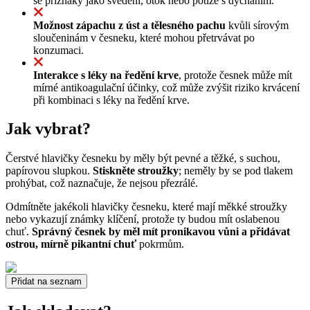
se příznaky jako svědění, otok nebo potíže s dýcháním.
Možnost zápachu z úst a tělesného pachu
kvůli sírovým
sloučeninám v česneku, které mohou přetrvávat po
konzumaci.
Interakce s léky na ředění krve
, protože česnek může mít
mírné antikoagulační účinky, což může zvýšit riziko krvácení
při kombinaci s léky na ředění krve.
Jak vybrat?
Čerstvé hlavičky česneku by měly být pevné a těžké, s suchou,
papírovou slupkou.
Stiskněte stroužky
; neměly by se pod tlakem
prohýbat, což naznačuje, že nejsou přezrálé.
Odmítněte jakékoli hlavičky česneku, které mají měkké stroužky
nebo vykazují známky klíčení, protože ty budou mít oslabenou
chuť.
Správný česnek by měl mít pronikavou vůni a přidávat
ostrou, mírně pikantní chuť
pokrmům.
Přidat na seznam