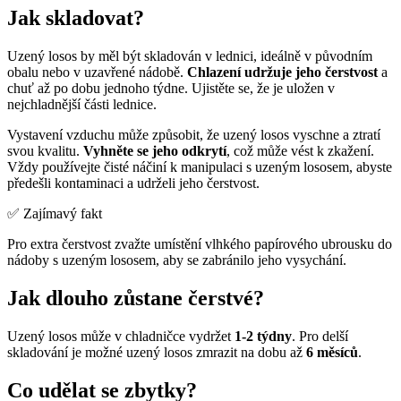
Jak skladovat?
Uzený losos by měl být skladován v lednici, ideálně v původním
obalu nebo v uzavřené nádobě.
Chlazení udržuje jeho čerstvost
a
chuť až po dobu jednoho týdne. Ujistěte se, že je uložen v
nejchladnější části lednice.
Vystavení vzduchu může způsobit, že uzený losos vyschne a ztratí
svou kvalitu.
Vyhněte se jeho odkrytí
, což může vést k zkažení.
Vždy používejte čisté náčiní k manipulaci s uzeným lososem, abyste
předešli kontaminaci a udrželi jeho čerstvost.
✅ Zajímavý fakt
Pro extra čerstvost zvažte umístění vlhkého papírového ubrousku do
nádoby s uzeným lososem, aby se zabránilo jeho vysychání.
Jak dlouho zůstane čerstvé?
Uzený losos může v chladničce vydržet
1-2 týdny
. Pro delší
skladování je možné uzený losos zmrazit na dobu až
6 měsíců
.
Co udělat se zbytky?