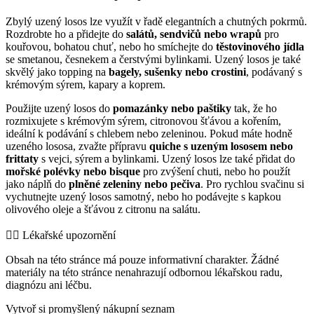
Zbylý uzený losos lze využít v řadě elegantních a chutných pokrmů.
Rozdrobte ho a přidejte do
salátů, sendvičů nebo wrapů
pro
kouřovou, bohatou chuť, nebo ho smíchejte do
těstovinového jídla
se smetanou, česnekem a čerstvými bylinkami. Uzený losos je také
skvělý jako topping na
bagely, sušenky nebo crostini
, podávaný s
krémovým sýrem, kapary a koprem.
Použijte uzený losos do
pomazánky nebo paštiky
tak, že ho
rozmixujete s krémovým sýrem, citronovou šťávou a kořením,
ideální k podávání s chlebem nebo zeleninou. Pokud máte hodně
uzeného lososa, zvažte přípravu
quiche s uzeným lososem nebo
frittaty
s vejci, sýrem a bylinkami. Uzený losos lze také přidat do
mořské polévky nebo bisque
pro zvýšení chuti, nebo ho použít
jako náplň do
plněné zeleniny nebo pečiva
. Pro rychlou svačinu si
vychutnejte uzený losos samotný, nebo ho podávejte s kapkou
olivového oleje a šťávou z citronu na salátu.
👨‍⚕️️ Lékařské upozornění
Obsah na této stránce má pouze informativní charakter. Žádné
materiály na této stránce nenahrazují odbornou lékařskou radu,
diagnózu ani léčbu.
Vytvoř si promyšlený nákupní seznam