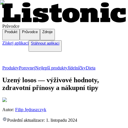
Průvodce
Produkt
Průvodce
Zdroje
Získej aplikaci
Stáhnout aplikaci
Produkty
Porovnej
Nejlepší produkty
Jídelníčky
Dieta
Uzený losos — výživové hodnoty,
zdravotní přínosy a nákupní tipy
Autor:
Filip Jędraszczyk
Poslední aktualizace:
1. listopadu 2024