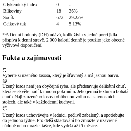
Glykemický index
0
-
Bílkoviny
18
36%
Sodík
672
29.22%
Celkový tuk
4
5.13%
*% Denní hodnoty (DH) udává, kolik živin v jedné porci jídla
přispívá k denní stravě. 2 000 kalorií denně je použito jako obecné
výživové doporučení.
Fakta a zajímavosti
🛒
Vyberte si uzeného lososa, který je šťavnatý a má jasnou barvu.
😋
Uzený losos není jen obyčejná ryba, ale představuje delikátní chuť,
která se skvěle hodí k mnoha pokrmům. Jeho jemná textura a bohatá
chuť dělají z uzeného lososa oblíbenou volbu na slavnostních
stolech, ale také v každodenní kuchyni.
📦
Uzený losos uchovávejte v lednici, pečlivě zabalený, a spotřebujte
do jednoho týdne. Pro delší skladování ho zmrazte v uzavřené
nádobě nebo mrazicí tašce, kde vydrží až tři měsíce.