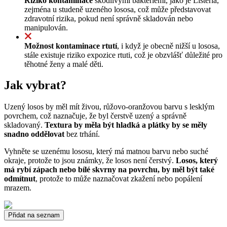
Riziko kontaminace
škodlivými bakteriemi, jako je Listeria,
zejména u studeně uzeného lososa, což může představovat
zdravotní rizika, pokud není správně skladován nebo
manipulován.
Možnost kontaminace rtutí
, i když je obecně nižší u lososa,
stále existuje riziko expozice rtuti, což je obzvlášť důležité pro
těhotné ženy a malé děti.
Jak vybrat?
Uzený losos by měl mít živou, růžovo-oranžovou barvu s lesklým
povrchem, což naznačuje, že byl čerstvě uzený a správně
skladovaný.
Textura by měla být hladká a plátky by se měly
snadno oddělovat
bez trhání.
Vyhněte se uzenému lososu, který má matnou barvu nebo suché
okraje, protože to jsou známky, že losos není čerstvý.
Losos, který
má rybí zápach nebo bílé skvrny na povrchu, by měl být také
odmítnut
, protože to může naznačovat zkažení nebo popálení
mrazem.
Přidat na seznam