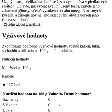
Uzený losos je delikatesa, která se často vychutnává v předkrmech a
salátech. Objevte, jak vybrat kvalitní uzený losos, zjistěte jeho
zdravotní přínosy, včetně vysokého obsahu omega-3 mastných
kyselin, a získejte tipy na jeho skladování, abyste udrželi jeho
čerstvost a chuť.
Zjistěte więcej w aplikaci
Výživové hodnoty
Zkontrolujte podrobné výživové hodnoty, včetně kalorií, tuků,
sacharidů a bílkovin na 100 gramů produktu.
Nutriční hodnoty
Množství na
100 g
Kalorie
🔥 117 kcal
Nutriční hodnota na
100 g
Value
%
Denní hodnota
*
Sacharidy
0
-
Vláknina
0
-
Cukry
0
-