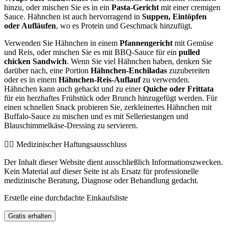
hinzu, oder mischen Sie es in ein
Pasta-Gericht
mit einer cremigen
Sauce. Hähnchen ist auch hervorragend in
Suppen, Eintöpfen
oder Aufläufen
, wo es Protein und Geschmack hinzufügt.
Verwenden Sie Hähnchen in einem
Pfannengericht
mit Gemüse
und Reis, oder mischen Sie es mit BBQ-Sauce für ein
pulled
chicken Sandwich
. Wenn Sie viel Hähnchen haben, denken Sie
darüber nach, eine Portion
Hähnchen-Enchiladas
zuzubereiten
oder es in einem
Hähnchen-Reis-Auflauf
zu verwenden.
Hähnchen kann auch gehackt und zu einer
Quiche oder Frittata
für ein herzhaftes Frühstück oder Brunch hinzugefügt werden. Für
einen schnellen Snack probieren Sie, zerkleinertes Hähnchen mit
Buffalo-Sauce zu mischen und es mit Selleriestangen und
Blauschimmelkäse-Dressing zu servieren.
👨‍⚕️️ Medizinischer Haftungsausschluss
Der Inhalt dieser Website dient ausschließlich Informationszwecken.
Kein Material auf dieser Seite ist als Ersatz für professionelle
medizinische Beratung, Diagnose oder Behandlung gedacht.
Erstelle eine durchdachte Einkaufsliste
Gratis erhalten