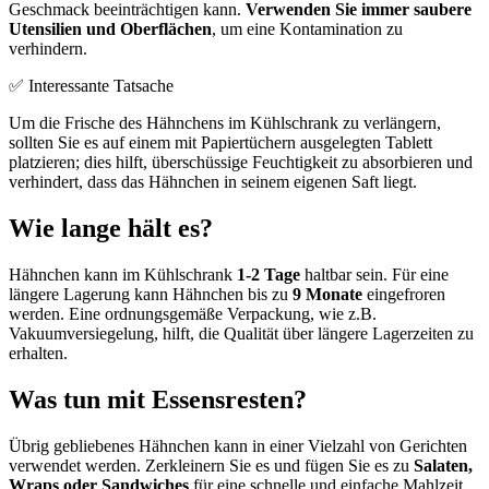
Geschmack beeinträchtigen kann.
Verwenden Sie immer saubere
Utensilien und Oberflächen
, um eine Kontamination zu
verhindern.
✅ Interessante Tatsache
Um die Frische des Hähnchens im Kühlschrank zu verlängern,
sollten Sie es auf einem mit Papiertüchern ausgelegten Tablett
platzieren; dies hilft, überschüssige Feuchtigkeit zu absorbieren und
verhindert, dass das Hähnchen in seinem eigenen Saft liegt.
Wie lange hält es?
Hähnchen kann im Kühlschrank
1-2 Tage
haltbar sein. Für eine
längere Lagerung kann Hähnchen bis zu
9 Monate
eingefroren
werden. Eine ordnungsgemäße Verpackung, wie z.B.
Vakuumversiegelung, hilft, die Qualität über längere Lagerzeiten zu
erhalten.
Was tun mit Essensresten?
Übrig gebliebenes Hähnchen kann in einer Vielzahl von Gerichten
verwendet werden. Zerkleinern Sie es und fügen Sie es zu
Salaten,
Wraps oder Sandwiches
für eine schnelle und einfache Mahlzeit