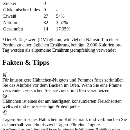
Zucker
0
-
Glykämischer Index
0
-
Eiweiß
27
54%
Natrium
82
3.57%
Gesamtfett
14
17.95%
*Der % Tageswert (DV) gibt an, wie viel ein Nährstoff in einer
Portion zu einer täglichen Ernährung beiträgt. 2.000 Kalorien pro
Tag werden als allgemeine Ernährungsempfehlung verwendet.
Fakten & Tipps
🛒
Für knusprigere Hähnchen-Nuggets und Pommes frites zerknüllen
Sie das Alufolie vor dem Backen im Ofen. Wenn Sie eine Pfanne
verwenden, versuchen Sie, sie zuerst im Ofen vorzuheizen.
😋
Hähnchen ist eines der am häufigsten konsumierten Fleischsorten
weltweit und eine vielseitige Proteinquelle.
📦
Lagern Sie frisches Hähnchen im Kühlschrank und verbrauchen Sie
es innerhalb von ein bis zwei Tagen. Für eine längere
Aufbewahrung können Sie es in einem luftdichten Behälter oder