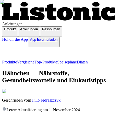
Anleitungen
Produkt
Anleitungen
Ressourcen
Hol dir die App
App herunterladen
Produkte
Vergleiche
Top-Produkte
Speisepläne
Diäten
Hähnchen — Nährstoffe,
Gesundheitsvorteile und Einkaufstipps
Geschrieben vom
Filip Jędraszczyk
Letzte Aktualisierung am
1. November 2024