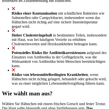
Bedenken im Zusammenhang mit Hähnchen.
Risiko einer Kontamination
mit schädlichen Bakterien wie
Salmonellen oder Campylobacter, insbesondere wenn das
Hähnchen nicht richtig auf eine sichere Innentemperatur
gegart wird.
Hoher Cholesteringehalt
in bestimmten Teilen, insbesondere
mit Haut, was bei häufigem Verzehr zu erhöhten
Cholesterinwerten und Herzkrankheiten beitragen kann.
Potenzielles Risiko für Antibiotikaresistenzen
aufgrund des
Einsatzes von Antibiotika in der Geflügelzucht, was die
Wirksamkeit von Antibiotika beim Menschen beeinträchtigen
kann.
Risiko von lebensmittelbedingten Krankheiten
, wenn
Hähnchen nicht richtig gelagert, behandelt oder gekocht wird,
was zu einer möglichen Lebensmittelvergiftung führen kann.
Wie wählt man aus?
Wählen Sie Hähnchen mit einem frischen Geruch und fester Textur.
Die Haut sollte blassgelb und ohne Verfärbungen sein.
Das