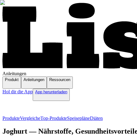
Anleitungen
Produkt
Anleitungen
Ressourcen
Hol dir die App
App herunterladen
Produkte
Vergleiche
Top-Produkte
Speisepläne
Diäten
Joghurt — Nährstoffe, Gesundheitsvorteil