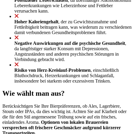
Potenzieller Leberschaden
, da übermäßiger Alkoholkonsum
Lebererkrankungen wie Leberzirrhose und Fettleber
verursachen kann.
Hoher Kaloriengehalt
, der zu Gewichtszunahme und
Fettleibigkeit beitragen kann, was wiederum zu verschiedenen
damit verbundenen Gesundheitsproblemen führt.
Negative Auswirkungen auf die psychische Gesundheit
,
da langfristiger starker Konsum mit Depressionen,
Angstzuständen und anderen psychischen Störungen in
Verbindung gebracht wird.
Risiko von Herz-Kreislauf-Problemen
, einschließlich
Bluthochdruck, Herzerkrankungen und Schlaganfall,
insbesondere bei starkem oder exzessivem Trinken.
Wie wählt man aus?
Berücksichtigen Sie Ihre Bierpräferenzen, ob Ales, Lagerbiere,
Stouts oder IPAs, da dies wichtig ist. Achten Sie auf Klarheit oder
die für den Stil angemessene Trübung sowie auf ein frisches,
einladendes Aroma.
Optionen von lokalen Brauereien
versprechen oft frischere Geschmäcker aufgrund kürzerer
Transportzeiten.