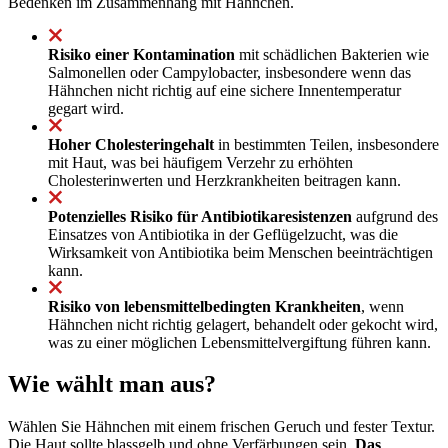
Bedenken im Zusammenhang mit Hähnchen.
Risiko einer Kontamination
mit schädlichen Bakterien wie
Salmonellen oder Campylobacter, insbesondere wenn das
Hähnchen nicht richtig auf eine sichere Innentemperatur
gegart wird.
Hoher Cholesteringehalt
in bestimmten Teilen, insbesondere
mit Haut, was bei häufigem Verzehr zu erhöhten
Cholesterinwerten und Herzkrankheiten beitragen kann.
Potenzielles Risiko für Antibiotikaresistenzen
aufgrund des
Einsatzes von Antibiotika in der Geflügelzucht, was die
Wirksamkeit von Antibiotika beim Menschen beeinträchtigen
kann.
Risiko von lebensmittelbedingten Krankheiten
, wenn
Hähnchen nicht richtig gelagert, behandelt oder gekocht wird,
was zu einer möglichen Lebensmittelvergiftung führen kann.
Wie wählt man aus?
Wählen Sie Hähnchen mit einem frischen Geruch und fester Textur.
Die Haut sollte blassgelb und ohne Verfärbungen sein.
Das