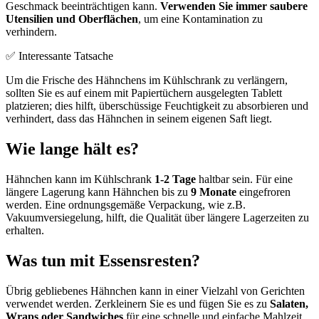
Geschmack beeinträchtigen kann.
Verwenden Sie immer saubere
Utensilien und Oberflächen
, um eine Kontamination zu
verhindern.
✅ Interessante Tatsache
Um die Frische des Hähnchens im Kühlschrank zu verlängern,
sollten Sie es auf einem mit Papiertüchern ausgelegten Tablett
platzieren; dies hilft, überschüssige Feuchtigkeit zu absorbieren und
verhindert, dass das Hähnchen in seinem eigenen Saft liegt.
Wie lange hält es?
Hähnchen kann im Kühlschrank
1-2 Tage
haltbar sein. Für eine
längere Lagerung kann Hähnchen bis zu
9 Monate
eingefroren
werden. Eine ordnungsgemäße Verpackung, wie z.B.
Vakuumversiegelung, hilft, die Qualität über längere Lagerzeiten zu
erhalten.
Was tun mit Essensresten?
Übrig gebliebenes Hähnchen kann in einer Vielzahl von Gerichten
verwendet werden. Zerkleinern Sie es und fügen Sie es zu
Salaten,
Wraps oder Sandwiches
für eine schnelle und einfache Mahlzeit