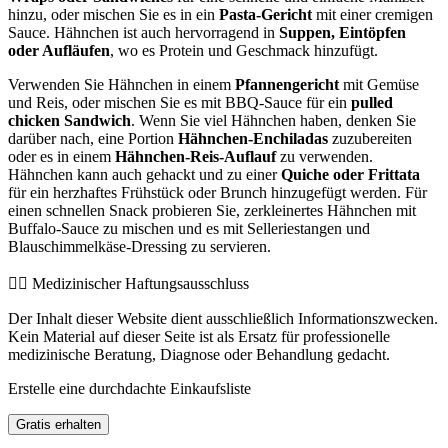
hinzu, oder mischen Sie es in ein
Pasta-Gericht
mit einer cremigen
Sauce. Hähnchen ist auch hervorragend in
Suppen, Eintöpfen
oder Aufläufen
, wo es Protein und Geschmack hinzufügt.
Verwenden Sie Hähnchen in einem
Pfannengericht
mit Gemüse
und Reis, oder mischen Sie es mit BBQ-Sauce für ein
pulled
chicken Sandwich
. Wenn Sie viel Hähnchen haben, denken Sie
darüber nach, eine Portion
Hähnchen-Enchiladas
zuzubereiten
oder es in einem
Hähnchen-Reis-Auflauf
zu verwenden.
Hähnchen kann auch gehackt und zu einer
Quiche oder Frittata
für ein herzhaftes Frühstück oder Brunch hinzugefügt werden. Für
einen schnellen Snack probieren Sie, zerkleinertes Hähnchen mit
Buffalo-Sauce zu mischen und es mit Selleriestangen und
Blauschimmelkäse-Dressing zu servieren.
👨‍⚕️️ Medizinischer Haftungsausschluss
Der Inhalt dieser Website dient ausschließlich Informationszwecken.
Kein Material auf dieser Seite ist als Ersatz für professionelle
medizinische Beratung, Diagnose oder Behandlung gedacht.
Erstelle eine durchdachte Einkaufsliste
Gratis erhalten