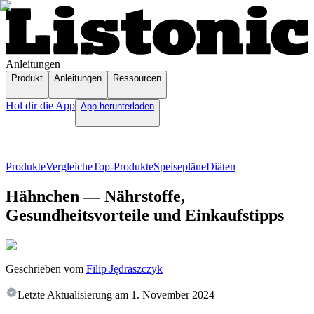
Anleitungen
Produkt
Anleitungen
Ressourcen
Hol dir die App
App herunterladen
Produkte
Vergleiche
Top-Produkte
Speisepläne
Diäten
Hähnchen — Nährstoffe,
Gesundheitsvorteile und Einkaufstipps
Geschrieben vom
Filip Jędraszczyk
Letzte Aktualisierung am
1. November 2024