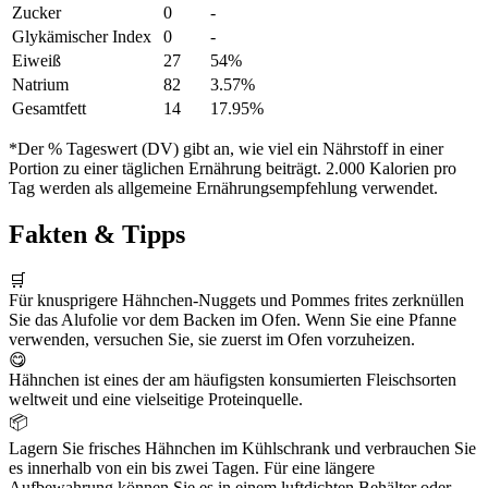
Zucker
0
-
Glykämischer Index
0
-
Eiweiß
27
54%
Natrium
82
3.57%
Gesamtfett
14
17.95%
*Der % Tageswert (DV) gibt an, wie viel ein Nährstoff in einer
Portion zu einer täglichen Ernährung beiträgt. 2.000 Kalorien pro
Tag werden als allgemeine Ernährungsempfehlung verwendet.
Fakten & Tipps
🛒
Für knusprigere Hähnchen-Nuggets und Pommes frites zerknüllen
Sie das Alufolie vor dem Backen im Ofen. Wenn Sie eine Pfanne
verwenden, versuchen Sie, sie zuerst im Ofen vorzuheizen.
😋
Hähnchen ist eines der am häufigsten konsumierten Fleischsorten
weltweit und eine vielseitige Proteinquelle.
📦
Lagern Sie frisches Hähnchen im Kühlschrank und verbrauchen Sie
es innerhalb von ein bis zwei Tagen. Für eine längere
Aufbewahrung können Sie es in einem luftdichten Behälter oder