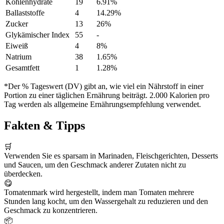
Kohlenhydrate
19
6.91%
Ballaststoffe
4
14.29%
Zucker
13
26%
Glykämischer Index
55
-
Eiweiß
4
8%
Natrium
38
1.65%
Gesamtfett
1
1.28%
*Der % Tageswert (DV) gibt an, wie viel ein Nährstoff in einer
Portion zu einer täglichen Ernährung beiträgt. 2.000 Kalorien pro
Tag werden als allgemeine Ernährungsempfehlung verwendet.
Fakten & Tipps
🛒
Verwenden Sie es sparsam in Marinaden, Fleischgerichten, Desserts
und Saucen, um den Geschmack anderer Zutaten nicht zu
überdecken.
😋
Tomatenmark wird hergestellt, indem man Tomaten mehrere
Stunden lang kocht, um den Wassergehalt zu reduzieren und den
Geschmack zu konzentrieren.
📦