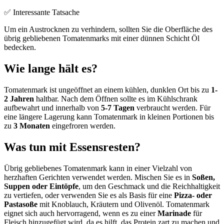
✅ Interessante Tatsache
Um ein Austrocknen zu verhindern, sollten Sie die Oberfläche des
übrig gebliebenen Tomatenmarks mit einer dünnen Schicht Öl
bedecken.
Wie lange hält es?
Tomatenmark ist ungeöffnet an einem kühlen, dunklen Ort bis zu
1-
2 Jahren
haltbar. Nach dem Öffnen sollte es im Kühlschrank
aufbewahrt und innerhalb von
5-7 Tagen
verbraucht werden. Für
eine längere Lagerung kann Tomatenmark in kleinen Portionen bis
zu
3 Monaten
eingefroren werden.
Was tun mit Essensresten?
Übrig gebliebenes Tomatenmark kann in einer Vielzahl von
herzhaften Gerichten verwendet werden. Mischen Sie es in
Soßen,
Suppen oder Eintöpfe
, um den Geschmack und die Reichhaltigkeit
zu vertiefen, oder verwenden Sie es als Basis für eine
Pizza- oder
Pastasoße
mit Knoblauch, Kräutern und Olivenöl. Tomatenmark
eignet sich auch hervorragend, wenn es zu einer
Marinade
für
Fleisch hinzugefügt wird, da es hilft, das Protein zart zu machen und