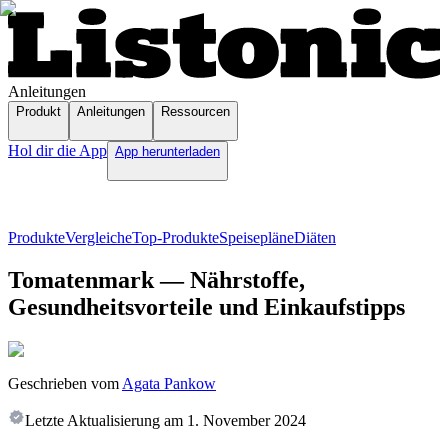
Anleitungen
Produkt
Anleitungen
Ressourcen
Hol dir die App
App herunterladen
Produkte
Vergleiche
Top-Produkte
Speisepläne
Diäten
Tomatenmark — Nährstoffe,
Gesundheitsvorteile und Einkaufstipps
Geschrieben vom
Agata Pankow
Letzte Aktualisierung am
1. November 2024