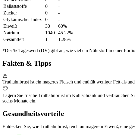
Ballaststoffe
0
-
Zucker
0
-
Glykämischer Index
0
-
Eiweiß
30
60%
Natrium
1040
45.22%
Gesamtfett
1
1.28%
*Der % Tageswert (DV) gibt an, wie viel ein Nährstoff in einer Port
Fakten & Tipps
😋
Truthahnbrust ist ein mageres Fleisch und enthält weniger Fett als an
📦
Lagern Sie frische Truthahnbrust im Kühlschrank und verbrauchen Sie s
sechs Monate ein.
Gesundheitsvorteile
Entdecken Sie, wie Truthahnbrust, reich an magerem Eiweiß, eine ge