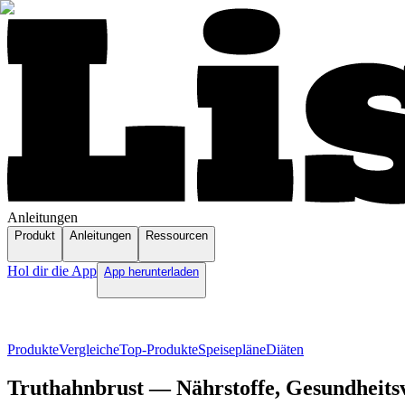
Anleitungen
Produkt
Anleitungen
Ressourcen
Hol dir die App
App herunterladen
Produkte
Vergleiche
Top-Produkte
Speisepläne
Diäten
Truthahnbrust — Nährstoffe, Gesundheitsv