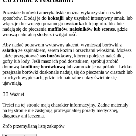
Pozostałe borówki amerykańskie można wykorzystać na wiele
sposobów. Dodaj je do
koktajli
, aby uzyskać intensywny smak, lub
włącz je do swojego porannego
owsianka
lub jogurtu. Idealnie
nadają się do pieczenia
muffinów, naleśników lub scones
, gdzie
wnoszą naturalną słodycz i wilgotność.
Aby nadać potrawom wytrawny akcent, wymieszaj borówki z
sałatką
ze szpinakiem, serem kozim i orzechami włoskimi. Możesz
także przygotować
sos borówkowy
, którym polejesz naleśniki,
gofry lub lody. Jeśli masz ich pod dostatkiem, spróbuj zrobić
domową
konfiturę borówkową
lub zamrozić je na później. Lekko
przejrzałe borówki doskonale nadają się do pieczenia w ciastach lub
kruchych wypiekach, gdzie ich naturalne cukry świetnie się
ujawniają.
👨‍⚕️️ Ważne!
Treści na tej stronie mają charakter informacyjny. Żadne materiały
na tej stronie nie zastępują profesjonalnej porady medycznej,
diagnozy ani leczenia.
Zrób przemyślaną listę zakupów