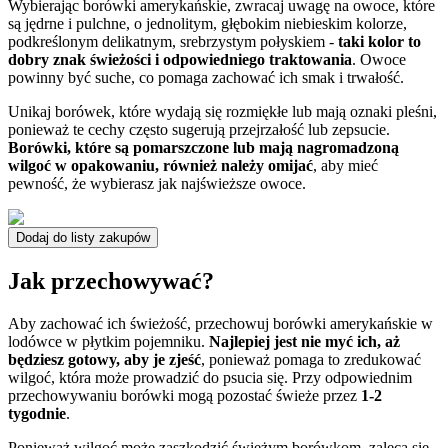
Wybierając borówki amerykańskie, zwracaj uwagę na owoce, które
są jędrne i pulchne, o jednolitym, głębokim niebieskim kolorze,
podkreślonym delikatnym, srebrzystym połyskiem -
taki kolor to
dobry znak świeżości i odpowiedniego traktowania
. Owoce
powinny być suche, co pomaga zachować ich smak i trwałość.
Unikaj borówek, które wydają się rozmiękłe lub mają oznaki pleśni,
ponieważ te cechy często sugerują przejrzałość lub zepsucie.
Borówki, które są pomarszczone lub mają nagromadzoną
wilgoć w opakowaniu, również należy omijać
, aby mieć
pewność, że wybierasz jak najświeższe owoce.
Dodaj do listy zakupów
Jak przechowywać?
Aby zachować ich świeżość, przechowuj borówki amerykańskie w
lodówce w płytkim pojemniku.
Najlepiej jest nie myć ich, aż
będziesz gotowy, aby je zjeść
, ponieważ pomaga to zredukować
wilgoć, która może prowadzić do psucia się. Przy odpowiednim
przechowywaniu borówki mogą pozostać świeże przez
1-2
tygodnie
.
Ponieważ wilgoć może zaszkodzić świeżym borówkom, zaleca się