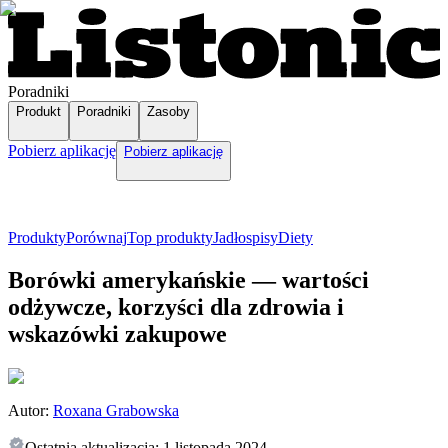
Poradniki
Produkt
Poradniki
Zasoby
Pobierz aplikację
Pobierz aplikację
Produkty
Porównaj
Top produkty
Jadłospisy
Diety
Borówki amerykańskie — wartości
odżywcze, korzyści dla zdrowia i
wskazówki zakupowe
Autor:
Roxana Grabowska
Ostatnia aktualizacja:
1 listopada 2024