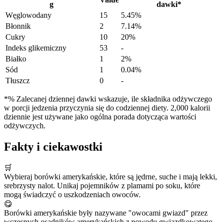
g
dawki
*
Węglowodany
15
5.45%
Błonnik
2
7.14%
Cukry
10
20%
Indeks glikemiczny
53
-
Białko
1
2%
Sód
1
0.04%
Tłuszcz
0
-
*% Zalecanej dziennej dawki wskazuje, ile składnika odżywczego
w porcji jedzenia przyczynia się do codziennej diety. 2,000 kalorii
dziennie jest używane jako ogólna porada dotycząca wartości
odżywczych.
Fakty i ciekawostki
🛒
Wybieraj borówki amerykańskie, które są jędrne, suche i mają lekki,
srebrzysty nalot. Unikaj pojemników z plamami po soku, które
mogą świadczyć o uszkodzeniach owoców.
😋
Borówki amerykańskie były nazywane "owocami gwiazd" przez
wczesnych osadników amerykańskich z powodu gwiazdkowatego