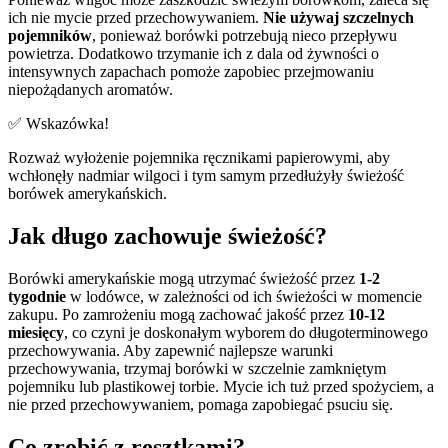
ich nie mycie przed przechowywaniem.
Nie używaj szczelnych
pojemników
, ponieważ borówki potrzebują nieco przepływu
powietrza. Dodatkowo trzymanie ich z dala od żywności o
intensywnych zapachach pomoże zapobiec przejmowaniu
niepożądanych aromatów.
✅ Wskazówka!
Rozważ wyłożenie pojemnika ręcznikami papierowymi, aby
wchłonęły nadmiar wilgoci i tym samym przedłużyły świeżość
borówek amerykańskich.
Jak długo zachowuje świeżość?
Borówki amerykańskie mogą utrzymać świeżość przez
1-2
tygodnie
w lodówce, w zależności od ich świeżości w momencie
zakupu. Po zamrożeniu mogą zachować jakość przez
10-12
miesięcy
, co czyni je doskonałym wyborem do długoterminowego
przechowywania. Aby zapewnić najlepsze warunki
przechowywania, trzymaj borówki w szczelnie zamkniętym
pojemniku lub plastikowej torbie. Mycie ich tuż przed spożyciem, a
nie przed przechowywaniem, pomaga zapobiegać psuciu się.
Co zrobić z resztkami?