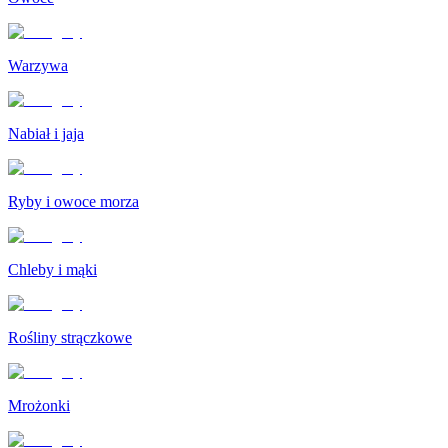
Warzywa
Nabiał i jaja
Ryby i owoce morza
Chleby i mąki
Rośliny strączkowe
Mrożonki