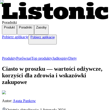
Poradniki
Produkt
Poradniki
Zasoby
Pobierz aplikację
Pobierz aplikację
Produkty
Porównaj
Top produkty
Jadłospisy
Diety
Ciasto w proszku — wartości odżywcze,
korzyści dla zdrowia i wskazówki
zakupowe
Autor:
Agata Pankow
Ostatnia aktualizacja:
1 listopada 2024