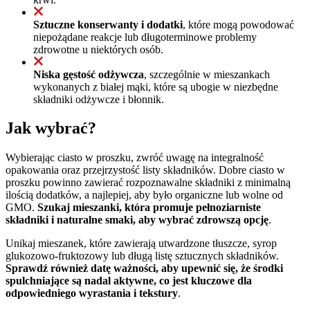
Sztuczne konserwanty i dodatki
, które mogą powodować
niepożądane reakcje lub długoterminowe problemy
zdrowotne u niektórych osób.
Niska gęstość odżywcza
, szczególnie w mieszankach
wykonanych z białej mąki, które są ubogie w niezbędne
składniki odżywcze i błonnik.
Jak wybrać?
Wybierając ciasto w proszku, zwróć uwagę na integralność
opakowania oraz przejrzystość listy składników. Dobre ciasto w
proszku powinno zawierać rozpoznawalne składniki z minimalną
ilością dodatków, a najlepiej, aby było organiczne lub wolne od
GMO.
Szukaj mieszanki, która promuje pełnoziarniste
składniki i naturalne smaki, aby wybrać zdrowszą opcję
.
Unikaj mieszanek, które zawierają utwardzone tłuszcze, syrop
glukozowo-fruktozowy lub długą listę sztucznych składników.
Sprawdź również datę ważności, aby upewnić się, że środki
spulchniające są nadal aktywne, co jest kluczowe dla
odpowiedniego wyrastania i tekstury
.