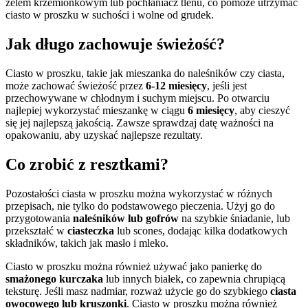
żelem krzemionkowym lub pochłaniacz tlenu, co pomoże utrzymać
ciasto w proszku w suchości i wolne od grudek.
Jak długo zachowuje świeżość?
Ciasto w proszku, takie jak mieszanka do naleśników czy ciasta,
może zachować świeżość przez
6-12 miesięcy
, jeśli jest
przechowywane w chłodnym i suchym miejscu. Po otwarciu
najlepiej wykorzystać mieszankę w ciągu
6 miesięcy
, aby cieszyć
się jej najlepszą jakością. Zawsze sprawdzaj datę ważności na
opakowaniu, aby uzyskać najlepsze rezultaty.
Co zrobić z resztkami?
Pozostałości ciasta w proszku można wykorzystać w różnych
przepisach, nie tylko do podstawowego pieczenia. Użyj go do
przygotowania
naleśników lub gofrów
na szybkie śniadanie, lub
przekształć w
ciasteczka
lub scones, dodając kilka dodatkowych
składników, takich jak masło i mleko.
Ciasto w proszku można również używać jako panierkę do
smażonego kurczaka
lub innych białek, co zapewnia chrupiącą
teksturę. Jeśli masz nadmiar, rozważ użycie go do szybkiego
ciasta
owocowego lub kruszonki
. Ciasto w proszku można również