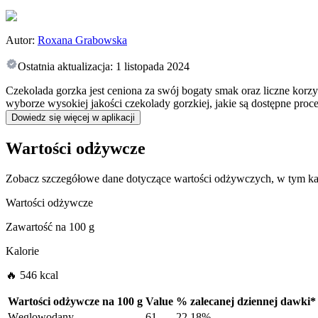
Autor:
Roxana Grabowska
Ostatnia aktualizacja:
1 listopada 2024
Czekolada gorzka jest ceniona za swój bogaty smak oraz liczne korzy
wyborze wysokiej jakości czekolady gorzkiej, jakie są dostępne pro
Dowiedz się więcej w aplikacji
Wartości odżywcze
Zobacz szczegółowe dane dotyczące wartości odżywczych, w tym kal
Wartości odżywcze
Zawartość na
100 g
Kalorie
🔥 546 kcal
Wartości odżywcze na
100 g
Value
%
zalecanej dziennej dawki
*
Węglowodany
61
22.18%