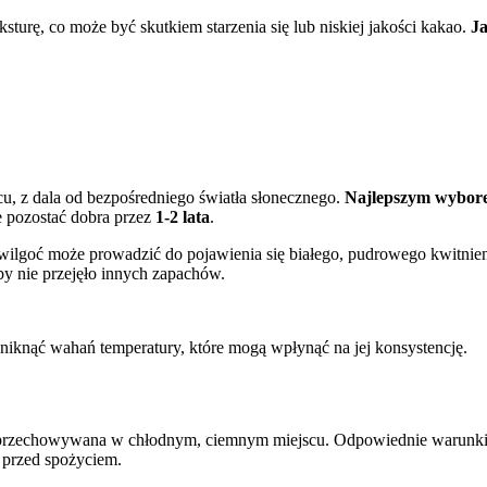
sturę, co może być skutkiem starzenia się lub niskiej jakości kakao.
Ja
, z dala od bezpośredniego światła słonecznego.
Najlepszym wyborem
 pozostać dobra przez
1-2 lata
.
ilgoć może prowadzić do pojawienia się białego, pudrowego kwitnienia.
aby nie przejęło innych zapachów.
niknąć wahań temperatury, które mogą wpłynąć na jej konsystencję.
est przechowywana w chłodnym, ciemnym miejscu. Odpowiednie warunki
 przed spożyciem.