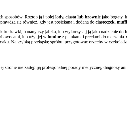
ch sposobów. Roztop ją i polej
lody, ciasta lub brownie
jako bogaty, 
prawdza się również, gdy jest posiekana i dodana do
ciasteczek, muf
jak truskawki, banany czy jabłka, lub wykorzystaj ją jako nadzienie do
t
i owocami, lub użyj jej w
fondue
z piankami i preclami do maczania.
maku. Na szybką przekąskę spróbuj przygotować orzechy w czekoladz
tej stronie nie zastępują profesjonalnej porady medycznej, diagnozy ani