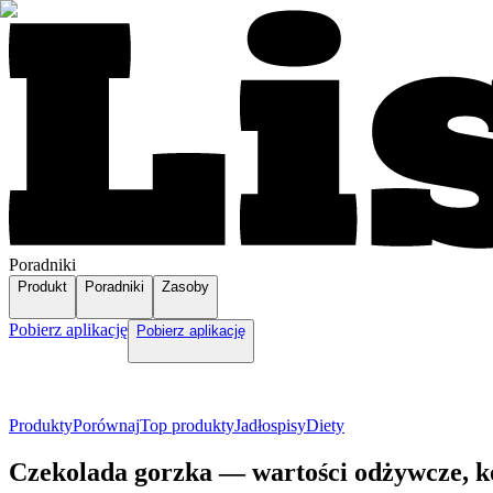
Poradniki
Produkt
Poradniki
Zasoby
Pobierz aplikację
Pobierz aplikację
Produkty
Porównaj
Top produkty
Jadłospisy
Diety
Czekolada gorzka — wartości odżywcze, k