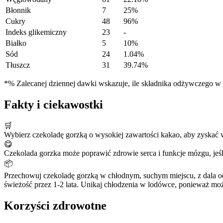
Błonnik
7
25%
Cukry
48
96%
Indeks glikemiczny
23
-
Białko
5
10%
Sód
24
1.04%
Tłuszcz
31
39.74%
*% Zalecanej dziennej dawki wskazuje, ile składnika odżywczego w po
Fakty i ciekawostki
🛒
Wybierz czekoladę gorzką o wysokiej zawartości kakao, aby zyskać w
😋
Czekolada gorzka może poprawić zdrowie serca i funkcje mózgu, jeś
📦
Przechowuj czekoladę gorzką w chłodnym, suchym miejscu, z dala 
świeżość przez 1-2 lata. Unikaj chłodzenia w lodówce, ponieważ moż
Korzyści zdrowotne