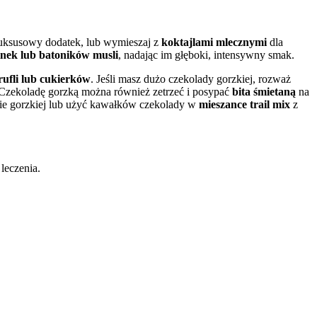
luksusowy dodatek, lub wymieszaj z
koktajlami mlecznymi
dla
finek lub batoników musli
, nadając im głęboki, intensywny smak.
rufli lub cukierków
. Jeśli masz dużo czekolady gorzkiej, rozważ
 Czekoladę gorzką można również zetrzeć i posypać
bita śmietaną
na
ie gorzkiej lub użyć kawałków czekolady w
mieszance trail mix
z
 leczenia.