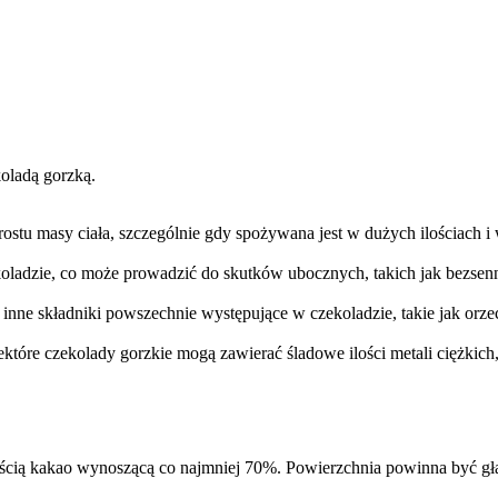
oladą gorzką.
yrostu masy ciała, szczególnie gdy spożywana jest w dużych ilościach 
oladzie, co może prowadzić do skutków ubocznych, takich jak bezsenno
inne składniki powszechnie występujące w czekoladzie, takie jak orze
ektóre czekolady gorzkie mogą zawierać śladowe ilości metali ciężkic
tością kakao wynoszącą co najmniej 70%. Powierzchnia powinna być g