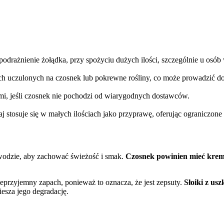
 podrażnienie żołądka, przy spożyciu dużych ilości, szczególnie u osó
ch uczulonych na czosnek lub pokrewne rośliny, co może prowadzić d
mi, jeśli czosnek nie pochodzi od wiarygodnych dostawców.
 stosuje się w małych ilościach jako przyprawę, oferując ograniczone 
wodzie, aby zachować świeżość i smak.
Czosnek powinien mieć krem
ieprzyjemny zapach, ponieważ to oznacza, że jest zepsuty.
Słoiki z us
iesza jego degradację.