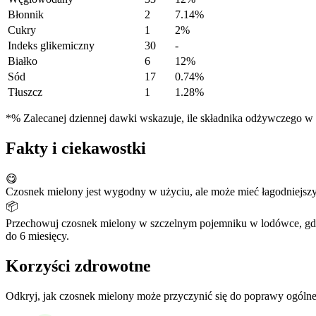
Błonnik
2
7.14%
Cukry
1
2%
Indeks glikemiczny
30
-
Białko
6
12%
Sód
17
0.74%
Tłuszcz
1
1.28%
*% Zalecanej dziennej dawki wskazuje, ile składnika odżywczego w po
Fakty i ciekawostki
😋
Czosnek mielony jest wygodny w użyciu, ale może mieć łagodniejsz
📦
Przechowuj czosnek mielony w szczelnym pojemniku w lodówce, gdzi
do 6 miesięcy.
Korzyści zdrowotne
Odkryj, jak czosnek mielony może przyczynić się do poprawy ogólne