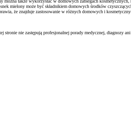
lony można także wykorzystać w domowych zabiegach kosmetycznych, 
zosnek mielony może być składnikiem domowych środków czyszczącyc
rawia, że znajduje zastosowanie w różnych domowych i kosmetycznyc
tej stronie nie zastępują profesjonalnej porady medycznej, diagnozy ani