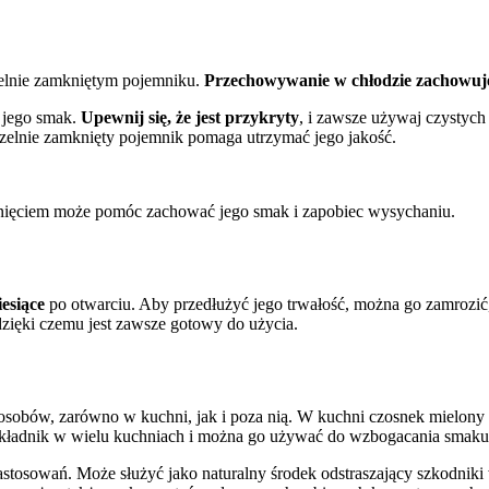
elnie zamkniętym pojemniku.
Przechowywanie w chłodzie zachowuj
 jego smak.
Upewnij się, że jest przykryty
, i zawsze używaj czystyc
zelnie zamknięty pojemnik pomaga utrzymać jego jakość.
nięciem może pomóc zachować jego smak i zapobiec wysychaniu.
iesiące
po otwarciu. Aby przedłużyć jego trwałość, można go zamrozi
ięki czemu jest zawsze gotowy do użycia.
osobów, zarówno w kuchni, jak i poza nią. W kuchni czosnek mielony
składnik w wielu kuchniach i można go używać do wzbogacania smaku
osowań. Może służyć jako naturalny środek odstraszający szkodniki w