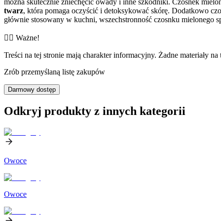
można skutecznie zniechęcić owady i inne szkodniki. Czosnek mie
twarz
, która pomaga oczyścić i detoksykować skórę. Dodatkowo c
głównie stosowany w kuchni, wszechstronność czosnku mielonego sp
👨‍⚕️️ Ważne!
Treści na tej stronie mają charakter informacyjny. Żadne materiały na 
Zrób przemyślaną listę zakupów
Darmowy dostęp
Odkryj produkty z innych kategorii
Owoce
Owoce