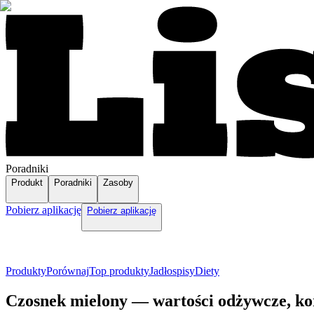
Poradniki
Produkt
Poradniki
Zasoby
Pobierz aplikację
Pobierz aplikację
Produkty
Porównaj
Top produkty
Jadłospisy
Diety
Czosnek mielony — wartości odżywcze, ko