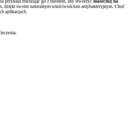
na przykład mieszając go z miodem, aby stworzyć
maseczkę na
h, dzięki swoim naturalnym właściwościom antybakteryjnym. Choć
h aplikacjach.
 leczenia.