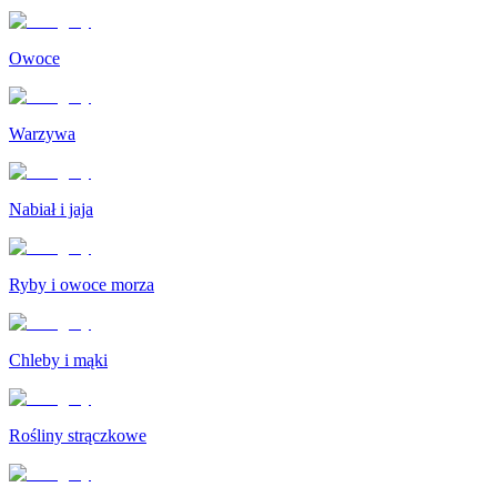
Owoce
Warzywa
Nabiał i jaja
Ryby i owoce morza
Chleby i mąki
Rośliny strączkowe