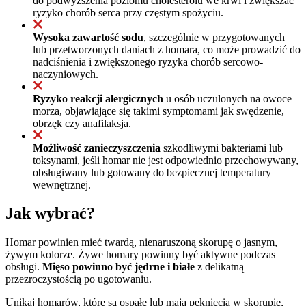
do podwyższenia poziomu cholesterolu we krwi i zwiększać
ryzyko chorób serca przy częstym spożyciu.
Wysoka zawartość sodu
, szczególnie w przygotowanych
lub przetworzonych daniach z homara, co może prowadzić do
nadciśnienia i zwiększonego ryzyka chorób sercowo-
naczyniowych.
Ryzyko reakcji alergicznych
u osób uczulonych na owoce
morza, objawiające się takimi symptomami jak swędzenie,
obrzęk czy anafilaksja.
Możliwość zanieczyszczenia
szkodliwymi bakteriami lub
toksynami, jeśli homar nie jest odpowiednio przechowywany,
obsługiwany lub gotowany do bezpiecznej temperatury
wewnętrznej.
Jak wybrać?
Homar powinien mieć twardą, nienaruszoną skorupę o jasnym,
żywym kolorze. Żywe homary powinny być aktywne podczas
obsługi.
Mięso powinno być jędrne i białe
z delikatną
przezroczystością po ugotowaniu.
Unikaj homarów, które są ospałe lub mają pęknięcia w skorupie,