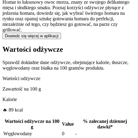
Homar to luksusowy owoc morza, znany ze swojego delikatnego
mięsa i słodkiego smaku. Poznaj korzyści odżywcze płynące z
jedzenia homara, dowiedz się, jak wybrać świeżego homara na
rynku oraz opanuj sztukę gotowania homara do perfekcji,
niezależnie od tego, czy będziesz go gotować, na parze czy
grillować.
Dowiedz się więcej w aplikacji
Wartości odżywcze
Sprawdź dokładne dane odżywcze, obejmujące kalorie, tłuszcze,
węglowodany oraz białka na 100 gramów produktu.
Wartości odżywcze
Zawartość na
100 g
Kalorie
🔥 89 kcal
Wartości odżywcze na
100
%
zalecanej dziennej
Value
g
dawki
*
Węglowodany
0
-