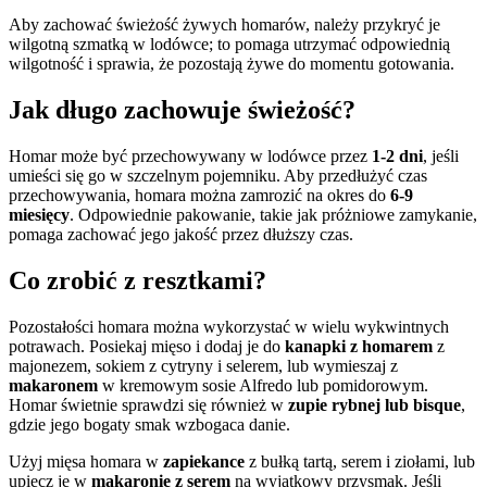
Aby zachować świeżość żywych homarów, należy przykryć je
wilgotną szmatką w lodówce; to pomaga utrzymać odpowiednią
wilgotność i sprawia, że pozostają żywe do momentu gotowania.
Jak długo zachowuje świeżość?
Homar może być przechowywany w lodówce przez
1-2 dni
, jeśli
umieści się go w szczelnym pojemniku. Aby przedłużyć czas
przechowywania, homara można zamrozić na okres do
6-9
miesięcy
. Odpowiednie pakowanie, takie jak próżniowe zamykanie,
pomaga zachować jego jakość przez dłuższy czas.
Co zrobić z resztkami?
Pozostałości homara można wykorzystać w wielu wykwintnych
potrawach. Posiekaj mięso i dodaj je do
kanapki z homarem
z
majonezem, sokiem z cytryny i selerem, lub wymieszaj z
makaronem
w kremowym sosie Alfredo lub pomidorowym.
Homar świetnie sprawdzi się również w
zupie rybnej lub bisque
,
gdzie jego bogaty smak wzbogaca danie.
Użyj mięsa homara w
zapiekance
z bułką tartą, serem i ziołami, lub
upiecz je w
makaronie z serem
na wyjątkowy przysmak. Jeśli