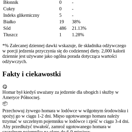
Błonnik
0
-
Cukry
0
-
Indeks glikemiczny
5
-
Białko
19
38%
Sód
486
21.13%
Tłuszcz
1
1.28%
*% Zalecanej dziennej dawki wskazuje, ile składnika odżywczego
w porcji jedzenia przyczynia się do codziennej diety. 2,000 kalorii
dziennie jest używane jako ogólna porada dotycząca wartości
odżywczych.
Fakty i ciekawostki
😋
Homar był kiedyś uważany za jedzenie dla ubogich i służby w
Ameryce Północnej.
📦
Przechowuj żywego homara w lodówce w wilgotnym środowisku i
spożyj go w ciągu 1-2 dni. Mięso ugotowanego homara należy
trzymać w szczelnym pojemniku w lodówce i zjeść w ciągu 3-4 dni.
Aby przedłużyć trwałość, zamroź ugotowanego homara w
szczelnym pojemniku na okres do 6-9 miesięcy.