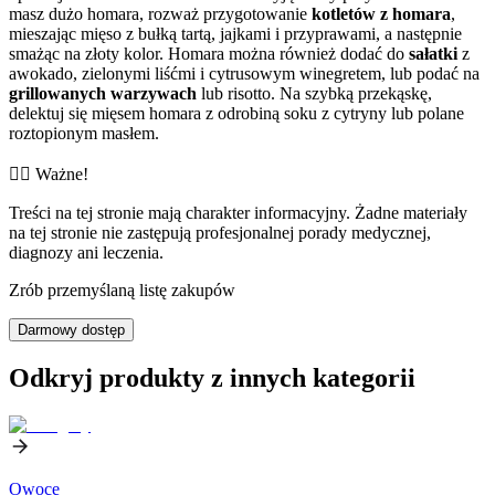
masz dużo homara, rozważ przygotowanie
kotletów z homara
,
mieszając mięso z bułką tartą, jajkami i przyprawami, a następnie
smażąc na złoty kolor. Homara można również dodać do
sałatki
z
awokado, zielonymi liśćmi i cytrusowym winegretem, lub podać na
grillowanych warzywach
lub risotto. Na szybką przekąskę,
delektuj się mięsem homara z odrobiną soku z cytryny lub polane
roztopionym masłem.
👨‍⚕️️ Ważne!
Treści na tej stronie mają charakter informacyjny. Żadne materiały
na tej stronie nie zastępują profesjonalnej porady medycznej,
diagnozy ani leczenia.
Zrób przemyślaną listę zakupów
Darmowy dostęp
Odkryj produkty z innych kategorii
Owoce