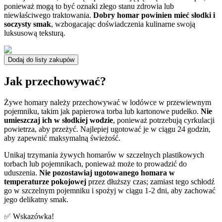
ponieważ mogą to być oznaki złego stanu zdrowia lub
niewłaściwego traktowania.
Dobry homar powinien mieć słodki i
soczysty smak
, wzbogacając doświadczenia kulinarne swoją
luksusową teksturą.
Dodaj do listy zakupów
Jak przechowywać?
Żywe homary należy przechowywać w lodówce w przewiewnym
pojemniku, takim jak papierowa torba lub kartonowe pudełko.
Nie
umieszczaj ich w słodkiej wodzie
, ponieważ potrzebują cyrkulacji
powietrza, aby przeżyć. Najlepiej ugotować je w ciągu 24 godzin,
aby zapewnić maksymalną świeżość.
Unikaj trzymania żywych homarów w szczelnych plastikowych
torbach lub pojemnikach, ponieważ może to prowadzić do
uduszenia.
Nie pozostawiaj ugotowanego homara w
temperaturze pokojowej
przez dłuższy czas; zamiast tego schłodź
go w szczelnym pojemniku i spożyj w ciągu 1-2 dni, aby zachować
jego delikatny smak.
✅ Wskazówka!