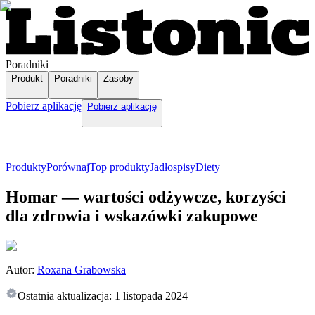
Poradniki
Produkt
Poradniki
Zasoby
Pobierz aplikację
Pobierz aplikację
Produkty
Porównaj
Top produkty
Jadłospisy
Diety
Homar — wartości odżywcze, korzyści
dla zdrowia i wskazówki zakupowe
Autor:
Roxana Grabowska
Ostatnia aktualizacja:
1 listopada 2024